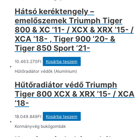
Hátsó keréktengely –
emelőszemek Triumph Tiger
800 & XC ’11- / XCX & XRX ’15- /
XCA ’18- , Tiger 900 ’20- &
Tiger 850 Sport ’21-
10.463.270
Ft
Kosárba teszem
Hűtőradiátor védők (Alumínium)
Hűtőradiátor védő Triumph
Tiger 800 XCX & XRX ’15- / XCA
’18-
18.049.849
Ft
Kosárba teszem
Kormányvég bukógombák