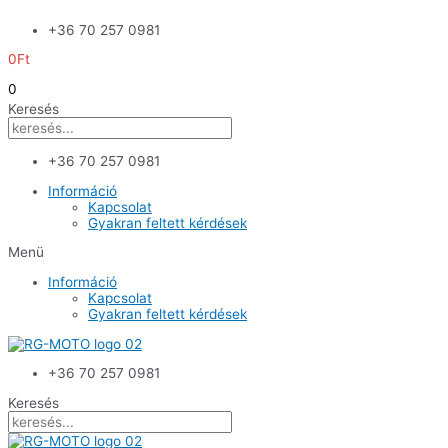
Skip
+36 70 257 0981
to
content
0
Ft
0
Keresés
+36 70 257 0981
Információ
Kapcsolat
Gyakran feltett kérdések
Menü
Információ
Kapcsolat
Gyakran feltett kérdések
+36 70 257 0981
Keresés