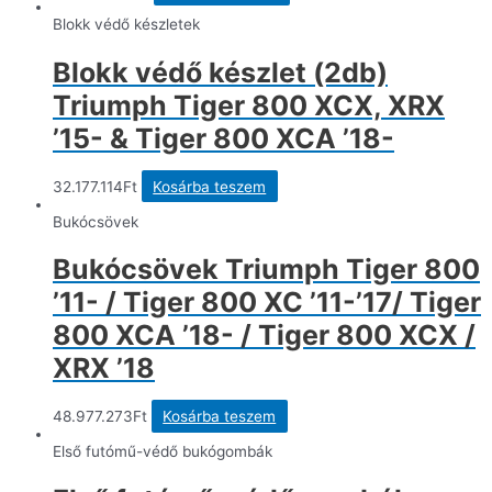
Blokk védő készletek
Blokk védő készlet (2db)
Triumph Tiger 800 XCX, XRX
’15- & Tiger 800 XCA ’18-
32.177.114
Ft
Kosárba teszem
Bukócsövek
Bukócsövek Triumph Tiger 800
’11- / Tiger 800 XC ’11-’17/ Tiger
800 XCA ’18- / Tiger 800 XCX /
XRX ’18
48.977.273
Ft
Kosárba teszem
Első futómű-védő bukógombák