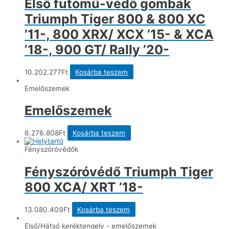
Első futómű-védő gombák
Triumph Tiger 800 & 800 XC
’11-, 800 XRX/ XCX ’15- & XCA
’18-, 900 GT/ Rally ’20-
10.202.277
Ft
Kosárba teszem
Emelőszemek
Emelőszemek
6.276.808
Ft
Kosárba teszem
Fényszóróvédők
Fényszóróvédő Triumph Tiger
800 XCA/ XRT ’18-
13.080.409
Ft
Kosárba teszem
Első/Hátsó keréktengely - emelőszemek