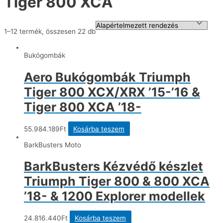
Tiger 800 XCA
1–12 termék, összesen 22 db
Bukógombák
Aero Bukógombák Triumph
Tiger 800 XCX/XRX ’15-’16 &
Tiger 800 XCA ’18-
55.984.189
Ft
Kosárba teszem
BarkBusters Moto
BarkBusters Kézvédő készlet
Triumph Tiger 800 & 800 XCA
’18- & 1200 Explorer modellek
24.816.440
Ft
Kosárba teszem