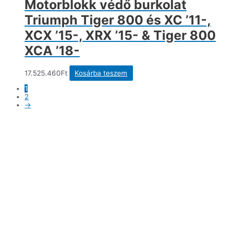
Motorblokk védő burkolat
Triumph Tiger 800 és XC ’11-,
XCX ’15-, XRX ’15- & Tiger 800
XCA ’18-
17.525.460
Ft
Kosárba teszem
1
2
→