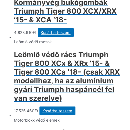
Kormányvég bukógombák
Triumph Tiger 800 XCX/XRX
’15- & XCA ’18-
4.828.610
Ft
Kosárba teszem
Leömlő védő rácsok
Leömlő védő rács Triumph
Tiger 800 XCx & XRx ’15- &
Tiger 800 XCa ’18- (csak XRX
modellhez, ha az alumínium
gyári Triumph haspáncél fel
van szerelve)
17.525.460
Ft
Kosárba teszem
Motorblokk védő elemek