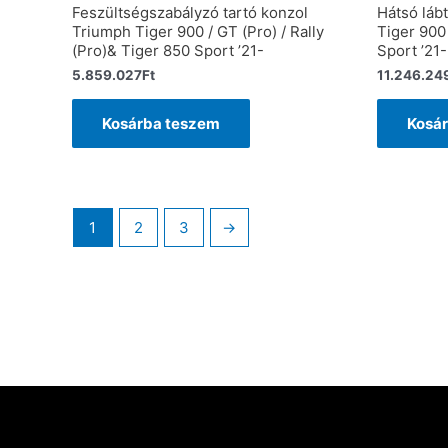
Feszültségszabályzó tartó konzol
Hátsó láb
Triumph Tiger 900 / GT (Pro) / Rally
Tiger 900 
(Pro)& Tiger 850 Sport ’21-
Sport ’21-
5.859.027
Ft
11.246.24
Kosárba teszem
Kosá
1
2
3
→