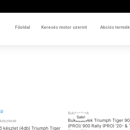
Főoldal
Keresés motor szerint
Akciós termé
Bukócsövek
Sale!
Bukócsövek Triumph Tiger 9
készletek
(PRO)/ 900 Rally (PRO) ’20- &
ő készlet (4db) Triumph Tiger