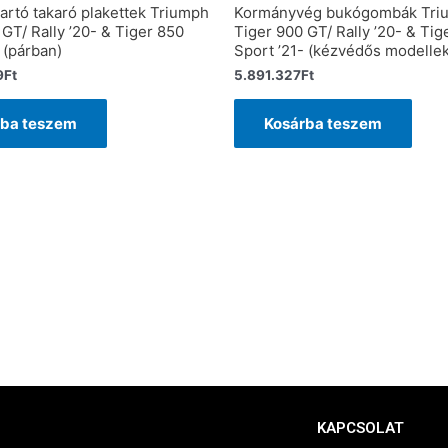
tartó takaró plakettek Triumph
Kormányvég bukógombák Tri
GT/ Rally ’20- & Tiger 850
Tiger 900 GT/ Rally ’20- & Tig
 (párban)
Sport ’21- (kézvédős modelle
9
Ft
5.891.327
Ft
rba teszem
Kosárba teszem
KAPCSOLAT