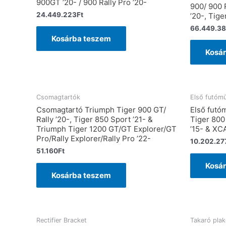
900GT ’20- / 900 Rally Pro ’20-
900/ 900 
24.449.223
Ft
’20-, Tige
66.449.38
Kosárba teszem
Kosá
Csomagtartók
Első futó
Csomagtartó Triumph Tiger 900 GT/
Első fut
Rally ’20-, Tiger 850 Sport ’21- &
Tiger 800
Triumph Tiger 1200 GT/GT Explorer/GT
’15- & XCA
Pro/Rally Explorer/Rally Pro ’22-
10.202.27
51.160
Ft
Kosá
Kosárba teszem
Rectifier Bracket
Takaró plak