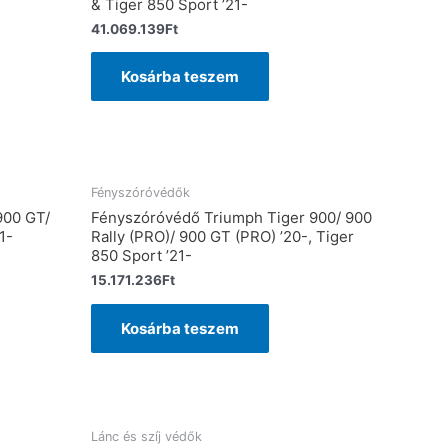
& Tiger 850 Sport ’21-
41.069.139
Ft
Kosárba teszem
Fényszóróvédők
900 GT/
Fényszóróvédő Triumph Tiger 900/ 900
1-
Rally (PRO)/ 900 GT (PRO) ’20-, Tiger
850 Sport ’21-
15.171.236
Ft
Kosárba teszem
Lánc és szíj védők