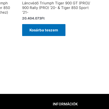
umph
Láncvédő Triumph Tiger 900 GT (PRO)/
er 850
900 Rally (PRO) ’20- & Tiger 850 Sport
khez)
’21-
20.404.073
Ft
Kosárba teszem
INFORMÁCIÓK