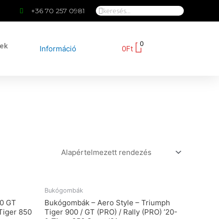
+36 70 257 0981
0
kek
Információ
0
Ft
Bukógombák
00 GT
Bukógombák – Aero Style – Triumph
 Tiger 850
Tiger 900 / GT (PRO) / Rally (PRO) ’20-