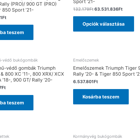
Sport ’21-
Rally (PRO)/ 900 GT (PRO)
132.179
Ft
63.531.836
Ft
r 850 Sport ’21-
1
Ft
Opciók választása
rba teszem
mű-védő bukógombák
Emelőszemek
ómű-védő gombák Triumph
Emelőszemek Triumph Tiger 
 & 800 XC ’11-, 800 XRX/ XCX
Rally ’20- & Tiger 850 Sport ’2
 ’18-, 900 GT/ Rally ’20-
6.537.801
Ft
7
Ft
Kosárba teszem
rba teszem
ettek
Kormányvég bukógombák