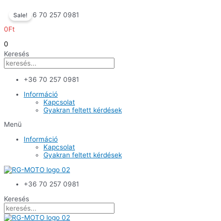
Skip
+36 70 257 0981
Sale!
to
content
0
Ft
0
Keresés
+36 70 257 0981
Információ
Kapcsolat
Gyakran feltett kérdések
Menü
Információ
Kapcsolat
Gyakran feltett kérdések
+36 70 257 0981
Keresés