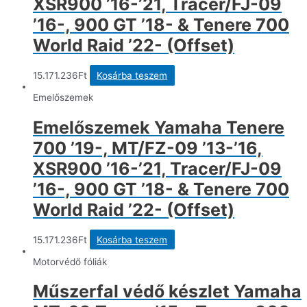
XSR900 ’16-’21, Tracer/FJ-09
’16-, 900 GT ’18- & Tenere 700
World Raid ’22- (Offset)
15.171.236
Ft
Kosárba teszem
Emelőszemek
Emelőszemek Yamaha Tenere
700 ’19-, MT/FZ-09 ’13-’16,
XSR900 ’16-’21, Tracer/FJ-09
’16-, 900 GT ’18- & Tenere 700
World Raid ’22- (Offset)
15.171.236
Ft
Kosárba teszem
Motorvédő fóliák
Műszerfal védő készlet Yamaha