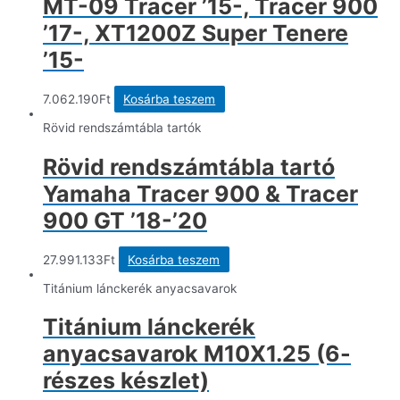
MT-09 Tracer ’15-, Tracer 900
’17-, XT1200Z Super Tenere
’15-
7.062.190
Ft
Kosárba teszem
Rövid rendszámtábla tartók
Rövid rendszámtábla tartó
Yamaha Tracer 900 & Tracer
900 GT ’18-’20
27.991.133
Ft
Kosárba teszem
Titánium lánckerék anyacsavarok
Titánium lánckerék
anyacsavarok M10X1.25 (6-
részes készlet)