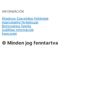
INFORMÁCIÓK
Általános Szerződési Feltételek
Adatvédelmi Nyilatkozat
Biztonságos fizetés
Szállítási információk
Kapcsolat
© Minden jog fenntartva
0
0
Kosár
A kosarad még üres
Vissza a termékekhez
Vásárlás folytatása