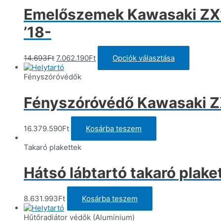
Emelőszemek Kawasaki ZX1
’18-
Original
Current
Ennek
14.693
Ft
7.062.190
Ft
Opciók választása
price
price
a
was:
is:
termékn
Fényszóróvédők
14.693Ft.
7.062.190Ft.
több
variációj
Fényszóróvédő Kawasaki ZX
van.
A
változato
16.379.590
Ft
Kosárba teszem
a
termékol
Takaró plakettek
választh
ki
Hátsó lábtartó takaró plak
8.631.993
Ft
Kosárba teszem
Hűtőradiátor védők (Alumínium)