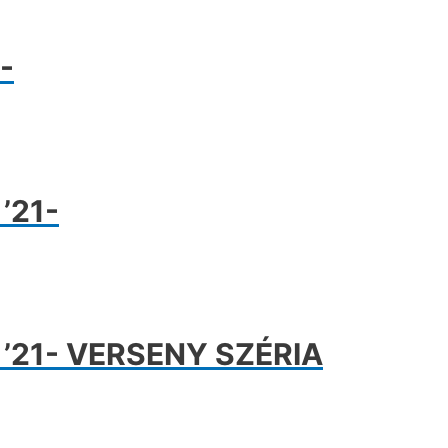
-
’21-
R ’21- VERSENY SZÉRIA