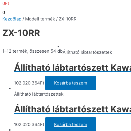
0
Ft
0
Kezdőlap
/ Modell termék / ZX-10RR
ZX-10RR
1–12 termék, összesen 54 db
Állítható lábtartószettek
Állítható lábtartószett Ka
102.020.364
Ft
Kosárba teszem
Állítható lábtartószettek
Állítható lábtartószett Ka
102.020.364
Ft
Kosárba teszem