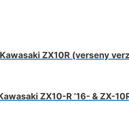
nek
ója
 Kawasaki ZX10R (verseny verz
tok
oldalon
hatók
awasaki ZX10-R ’16- & ZX-10R