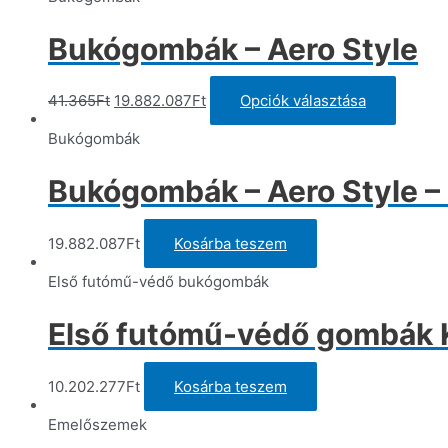
Bukógombák – Aero Style
Original
Current
Ennek
41.365
Ft
19.882.087
Ft
Opciók választása
price
price
a
was:
is:
termék
Bukógombák
41.365Ft.
19.882.087Ft.
több
variáci
Bukógombák – Aero Style –
van.
A
változa
19.882.087
Ft
Kosárba teszem
a
termék
Első futómű-védő bukógombák
választ
ki
Első futómű-védő gombák K
10.202.277
Ft
Kosárba teszem
Emelőszemek