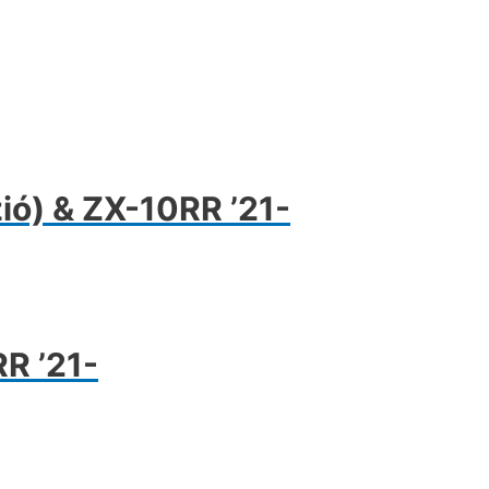
ió) & ZX-10RR ’21-
R ’21-