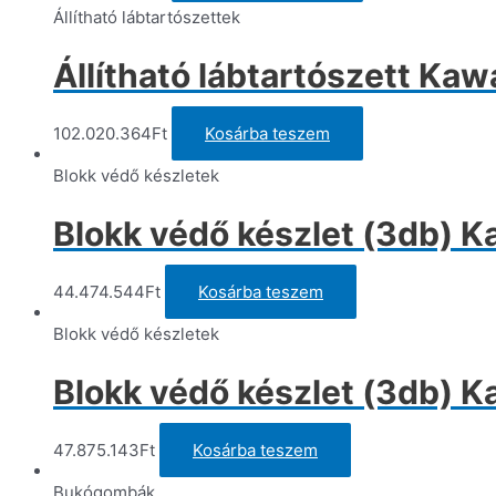
Állítható lábtartószettek
Állítható lábtartószett Ka
102.020.364
Ft
Kosárba teszem
Blokk védő készletek
Blokk védő készlet (3db) K
44.474.544
Ft
Kosárba teszem
Blokk védő készletek
Blokk védő készlet (3db) 
47.875.143
Ft
Kosárba teszem
Bukógombák