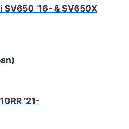
ki SV650 ’16- & SV650X
ban)
-10RR ’21-