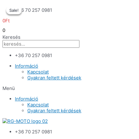
Skip
+36 70 257 0981
Sale!
Sale!
Sale!
to
content
0
Ft
0
Keresés
+36 70 257 0981
Információ
Kapcsolat
Gyakran feltett kérdések
Menü
Információ
Kapcsolat
Gyakran feltett kérdések
+36 70 257 0981