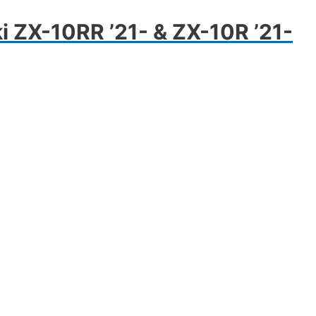
 ZX-10RR ’21- & ZX-10R ’21-
nnek
erméknek
öbb
ariációja
an.
áltozatok
ermékoldalon
álaszthatók
i