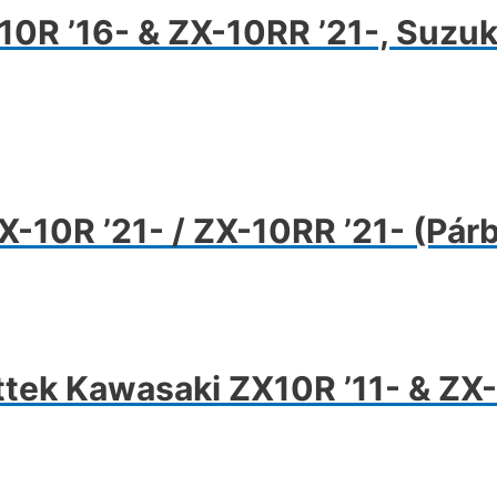
0R ’16- & ZX-10RR ’21-, Suzu
ek
a
-10R ’21- / ZX-10RR ’21- (Pár
k
dalon
atók
ettek Kawasaki ZX10R ’11- & ZX