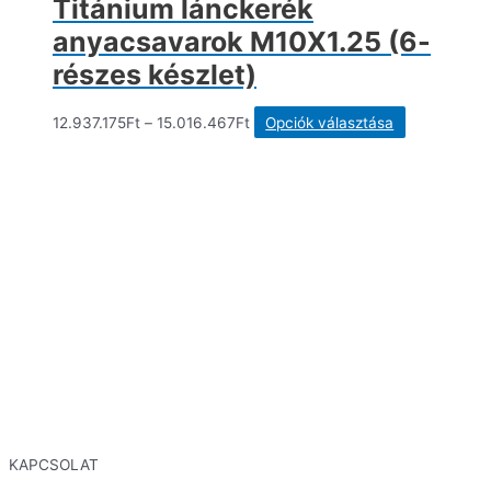
Titánium lánckerék
anyacsavarok M10X1.25 (6-
részes készlet)
Ennek
12.937.175
Ft
–
15.016.467
Ft
Opciók választása
a
terméknek
több
variációja
van.
A
változatok
a
termékoldal
választható
ki
KAPCSOLAT