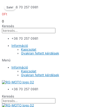
Skip
+36 70 257 0981
Sale!
to
content
0
Ft
0
Keresés
+36 70 257 0981
Információ
Kapcsolat
Gyakran feltett kérdések
Menü
Információ
Kapcsolat
Gyakran feltett kérdések
+36 70 257 0981
Keresés