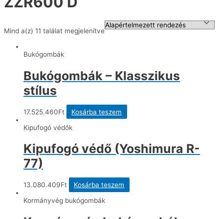
ZZR600 D
Mind a(z) 11 találat megjelenítve
Bukógombák
Bukógombák – Klasszikus
stílus
17.525.460
Ft
Kosárba teszem
Kipufogó védők
Kipufogó védő (Yoshimura R-
77)
13.080.409
Ft
Kosárba teszem
Kormányvég bukógombák