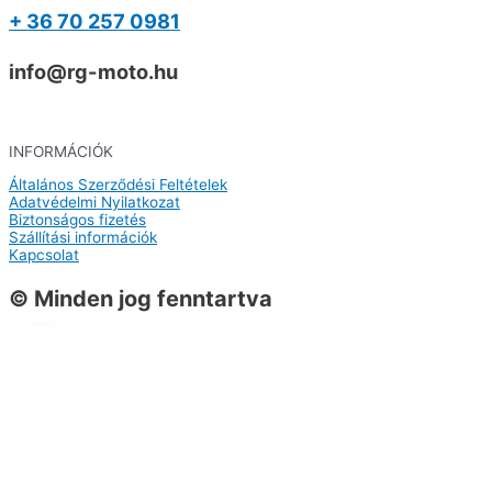
+ 36 70 257 0981
info@rg-moto.hu
INFORMÁCIÓK
Általános Szerződési Feltételek
Adatvédelmi Nyilatkozat
Biztonságos fizetés
Szállítási információk
Kapcsolat
© Minden jog fenntartva
0
0
Kosár
A kosarad még üres
Vissza a termékekhez