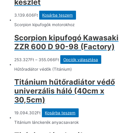
készlet
3.139.606
Ft
Kosárba teszem
Scorpion kipufogók motorokhoz
Scorpion kipufogó Kawasaki
ZZR 600 D 90-98 (Factory)
Ennek
253.327
Ft
–
355.066
Ft
Opciók választása
a
terméknek
Hűtőradiátor védők (Titánium)
több
variációja
Titánium hűtőradiátor védő
van.
A
univerzális háló (40cm x
változatok
a
30,5cm)
termékoldalon
választhatók
ki
19.094.302
Ft
Kosárba teszem
Titánium lánckerék anyacsavarok