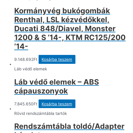
Kormányvég bukógombák
Renthal, LSL kézvédőkkel,
Ducati 848/Diavel, Monster
1200 & S ’14-, KTM RC125/200
’14-
9.148.692
Ft
Kosárba teszem
Láb védő elemek
Láb védő elemek – ABS
cápauszonyok
7.845.650
Ft
Kosárba teszem
Rövid rendszámtábla tartók
Rendszámtábla toldó/Adapter