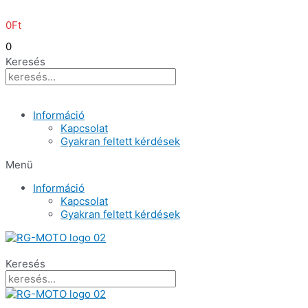
Skip
to
0
Ft
content
0
Keresés
Információ
Kapcsolat
Gyakran feltett kérdések
Menü
Információ
Kapcsolat
Gyakran feltett kérdések
Keresés