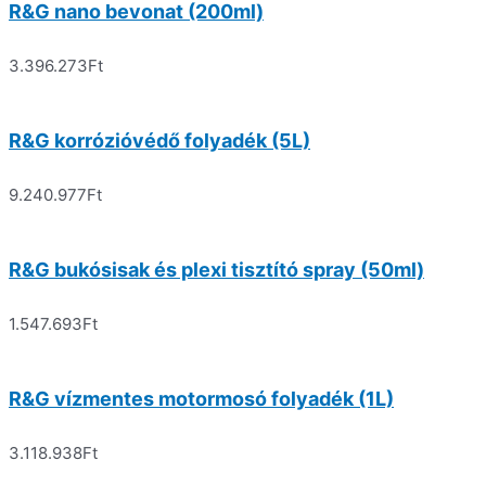
R&G nano bevonat (200ml)
3.396.273
Ft
R&G korrózióvédő folyadék (5L)
9.240.977
Ft
R&G bukósisak és plexi tisztító spray (50ml)
1.547.693
Ft
R&G vízmentes motormosó folyadék (1L)
3.118.938
Ft