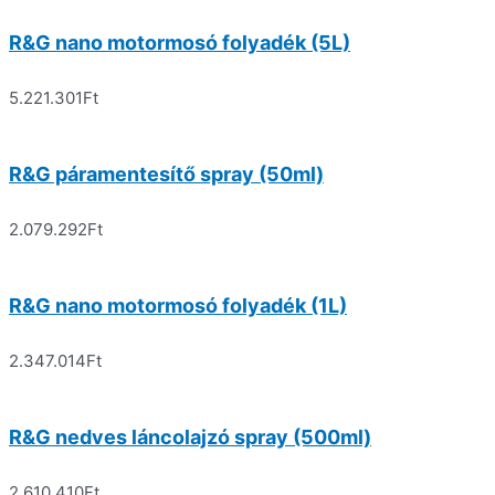
R&G nano motormosó folyadék (5L)
5.221.301
Ft
R&G páramentesítő spray (50ml)
2.079.292
Ft
R&G nano motormosó folyadék (1L)
2.347.014
Ft
R&G nedves láncolajzó spray (500ml)
2.610.410
Ft