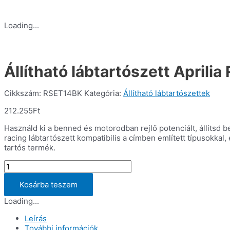
Loading...
Állítható lábtartószett Aprilia
Cikkszám:
RSET14BK
Kategória:
Állítható lábtartószettek
212.255
Ft
Használd ki a benned és motorodban rejlő potenciált, állítsd 
racing lábtartószett kompatibilis a címben említett típusokk
tartós termék.
Állítható
lábtartószett
Aprilia
Kosárba teszem
RSV4
Loading...
'09-
mennyiség
Leírás
További információk