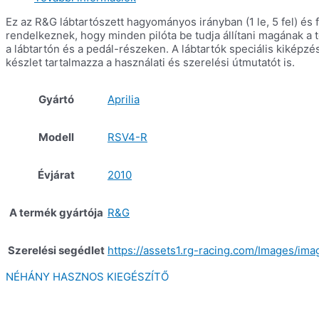
Ez az R&G lábtartószett hagyományos irányban (1 le, 5 fel) és f
rendelkeznek, hogy minden pilóta be tudja állítani magának a t
a lábtartón és a pedál-részeken. A lábtartók speciális kikép
készlet tartalmazza a használati és szerelési útmutatót is.
Gyártó
Aprilia
Modell
RSV4-R
Évjárat
2010
A termék gyártója
R&G
Szerelési segédlet
https://assets1.rg-racing.com/Images/im
NÉHÁNY HASZNOS KIEGÉSZÍTŐ