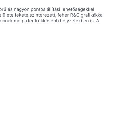
 körű és nagyon pontos állítási lehetőségekkel
lülete fekete szinterezett, fehér R&G grafikákkal
izmának még a legtrükkösebb helyzetekben is. A