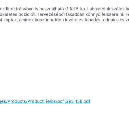
ordított irányban is használható (1 fel 5 le). Lábtartóink széles
ökéletes pozíciót. Tervezéséből fakadóan könnyű felszerelni. Fe
zést kaptak, aminek köszönhetően kivételes tapadást adnak a cs
ages/Products/ProductFields/pdf1295_158.pdf