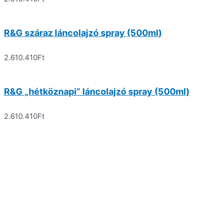
R&G száraz láncolajzó spray (500ml)
2.610.410
Ft
R&G „hétköznapi” láncolajzó spray (500ml)
2.610.410
Ft