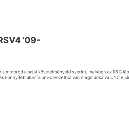
 RSV4 ’09-
be a motorod a saját követelményeid szerint, melyben az R&G lá
al, és könnyített alumínium-ötvözetből van megmunkálva CNC elj