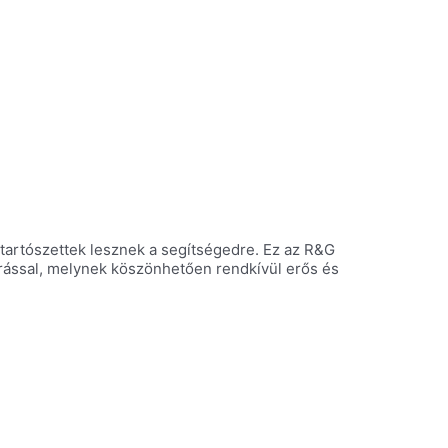
btartószettek lesznek a segítségedre. Ez az R&G
árással, melynek köszönhetően rendkívül erős és