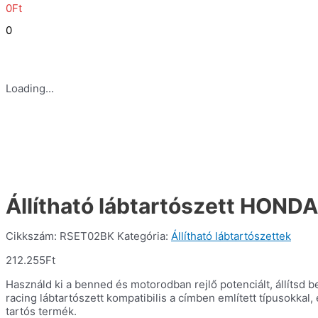
0
Ft
0
Loading...
Állítható lábtartószett HOND
Cikkszám:
RSET02BK
Kategória:
Állítható lábtartószettek
212.255
Ft
Használd ki a benned és motorodban rejlő potenciált, állítsd 
racing lábtartószett kompatibilis a címben említett típusokk
tartós termék.