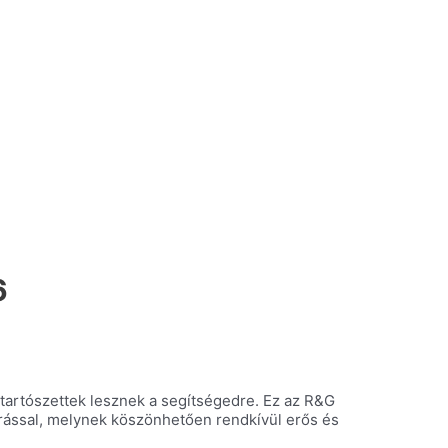
6
btartószettek lesznek a segítségedre. Ez az R&G
árással, melynek köszönhetően rendkívül erős és