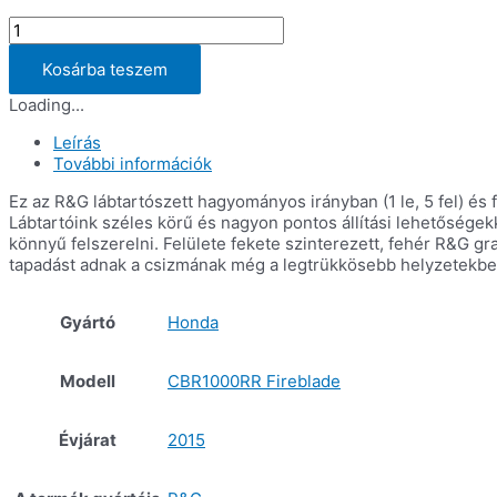
Állítható
lábtartószett
HONDA
Kosárba teszem
CBR1000RR
Loading...
'08-
'19,
Leírás
SP
További információk
'14-
'16
Ez az R&G lábtartószett hagyományos irányban (1 le, 5 fel) és fo
mennyiség
Lábtartóink széles körű és nagyon pontos állítási lehetőségek
könnyű felszerelni. Felülete fekete szinterezett, fehér R&G gr
tapadást adnak a csizmának még a legtrükkösebb helyzetekben i
Gyártó
Honda
Modell
CBR1000RR Fireblade
Évjárat
2015