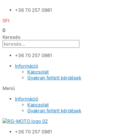
Skip
+36 70 257 0981
to
content
0
Ft
0
Keresés
+36 70 257 0981
Információ
Kapcsolat
Gyakran feltett kérdések
Menü
Információ
Kapcsolat
Gyakran feltett kérdések
+36 70 257 0981