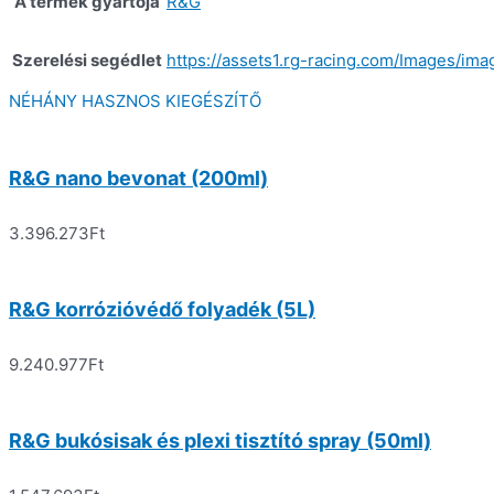
A termék gyártója
R&G
Szerelési segédlet
https://assets1.rg-racing.com/Images/im
NÉHÁNY HASZNOS KIEGÉSZÍTŐ
R&G nano bevonat (200ml)
3.396.273
Ft
R&G korrózióvédő folyadék (5L)
9.240.977
Ft
R&G bukósisak és plexi tisztító spray (50ml)