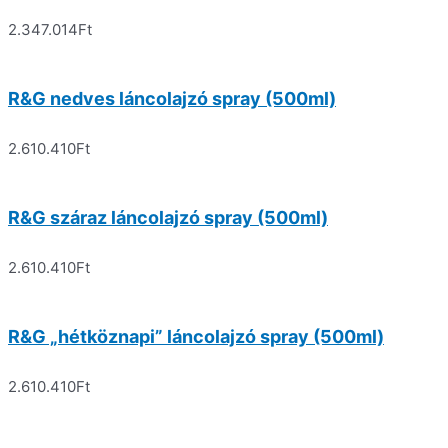
2.347.014
Ft
R&G nedves láncolajzó spray (500ml)
2.610.410
Ft
R&G száraz láncolajzó spray (500ml)
2.610.410
Ft
R&G „hétköznapi” láncolajzó spray (500ml)
2.610.410
Ft