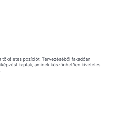
a tökéletes pozíciót. Tervezéséből fakadóan
s kiképzést kaptak, aminek köszönhetően kivételes
.