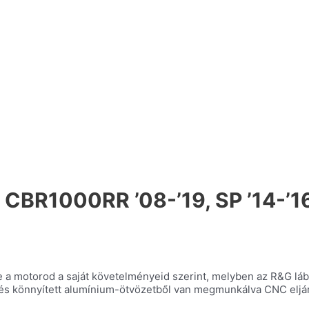
A CBR1000RR ’08-’19, SP ’14-’1
be a motorod a saját követelményeid szerint, melyben az R&G lá
al, és könnyített alumínium-ötvözetből van megmunkálva CNC elj