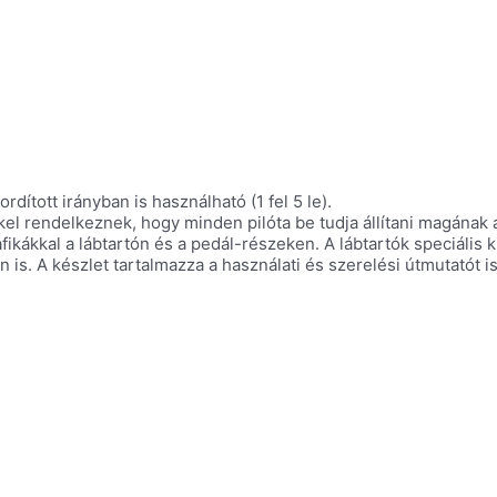
rdított irányban is használható (1 fel 5 le).
kel rendelkeznek, hogy minden pilóta be tudja állítani magának 
afikákkal a lábtartón és a pedál-részeken. A lábtartók speciáli
s. A készlet tartalmazza a használati és szerelési útmutatót is