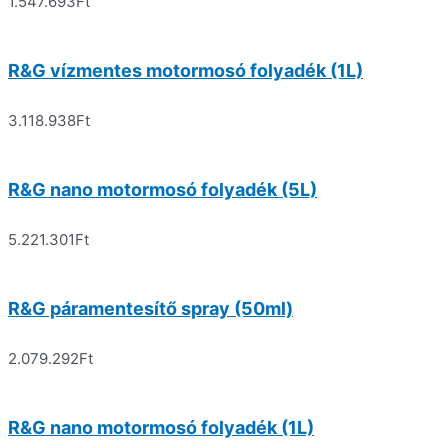
1.547.693
Ft
R&G vízmentes motormosó folyadék (1L)
3.118.938
Ft
R&G nano motormosó folyadék (5L)
5.221.301
Ft
R&G páramentesítő spray (50ml)
2.079.292
Ft
R&G nano motormosó folyadék (1L)