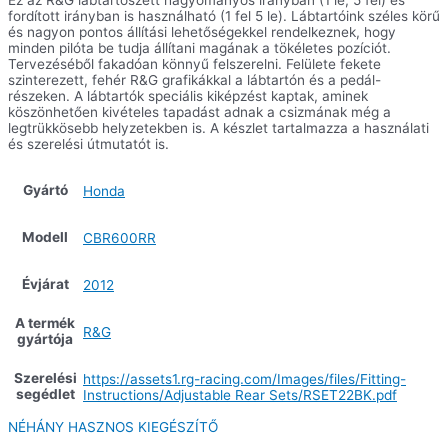
Ez az R&G lábtartószett hagyományos irányban (1 le, 5 fel) és
fordított irányban is használható (1 fel 5 le). Lábtartóink széles körű
és nagyon pontos állítási lehetőségekkel rendelkeznek, hogy
minden pilóta be tudja állítani magának a tökéletes pozíciót.
Tervezéséből fakadóan könnyű felszerelni. Felülete fekete
szinterezett, fehér R&G grafikákkal a lábtartón és a pedál-
részeken. A lábtartók speciális kiképzést kaptak, aminek
köszönhetően kivételes tapadást adnak a csizmának még a
legtrükkösebb helyzetekben is. A készlet tartalmazza a használati
és szerelési útmutatót is.
Gyártó
Honda
Modell
CBR600RR
Évjárat
2012
A termék
R&G
gyártója
Szerelési
https://assets1.rg-racing.com/Images/files/Fitting-
segédlet
Instructions/Adjustable Rear Sets/RSET22BK.pdf
NÉHÁNY HASZNOS KIEGÉSZÍTŐ