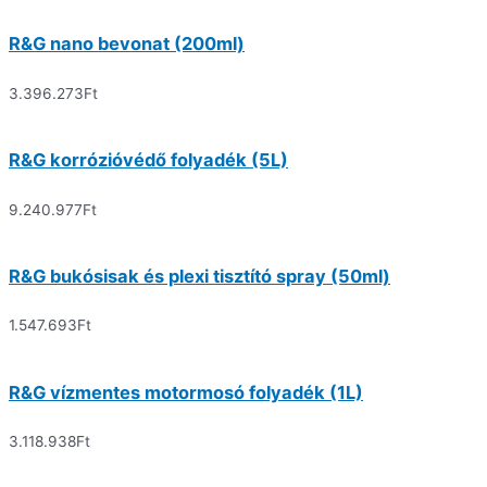
R&G nano bevonat (200ml)
3.396.273
Ft
R&G korrózióvédő folyadék (5L)
9.240.977
Ft
R&G bukósisak és plexi tisztító spray (50ml)
1.547.693
Ft
R&G vízmentes motormosó folyadék (1L)
3.118.938
Ft