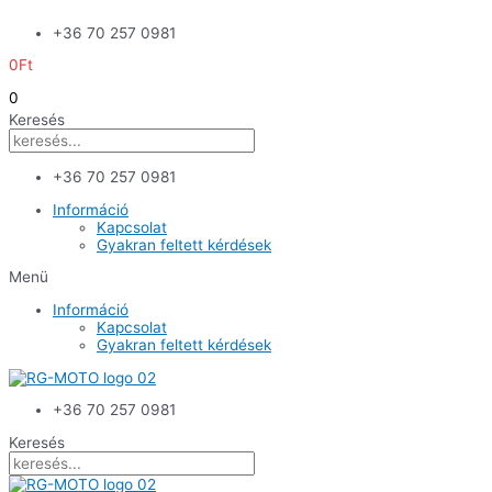
Skip
+36 70 257 0981
to
content
0
Ft
0
Keresés
+36 70 257 0981
Információ
Kapcsolat
Gyakran feltett kérdések
Menü
Információ
Kapcsolat
Gyakran feltett kérdések
+36 70 257 0981
Keresés