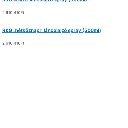
2.610.410
Ft
R&G „hétköznapi” láncolajzó spray (500ml)
2.610.410
Ft