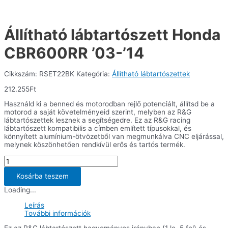
Állítható lábtartószett Honda
CBR600RR ’03-’14
Cikkszám:
RSET22BK
Kategória:
Állítható lábtartószettek
212.255
Ft
Használd ki a benned és motorodban rejlő potenciált, állítsd be a
motorod a saját követelményeid szerint, melyben az R&G
lábtartószettek lesznek a segítségedre. Ez az R&G racing
lábtartószett kompatibilis a címben említett típusokkal, és
könnyített alumínium-ötvözetből van megmunkálva CNC eljárással,
melynek köszönhetően rendkívül erős és tartós termék.
Állítható
lábtartószett
Honda
Kosárba teszem
CBR600RR
Loading...
'03-
'14
Leírás
mennyiség
További információk