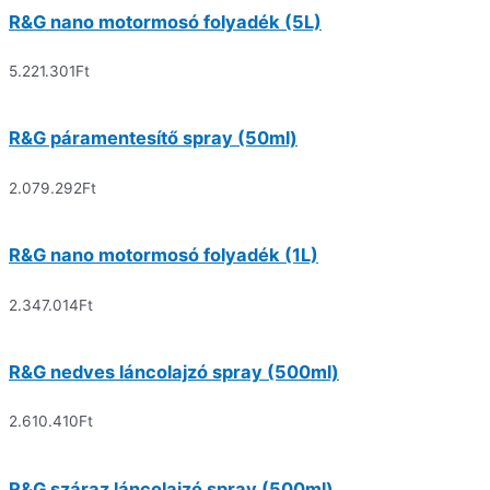
R&G nano motormosó folyadék (5L)
5.221.301
Ft
R&G páramentesítő spray (50ml)
2.079.292
Ft
R&G nano motormosó folyadék (1L)
2.347.014
Ft
R&G nedves láncolajzó spray (500ml)
2.610.410
Ft
R&G száraz láncolajzó spray (500ml)