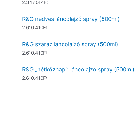
2.347.014
Ft
R&G nedves láncolajzó spray (500ml)
2.610.410
Ft
R&G száraz láncolajzó spray (500ml)
2.610.410
Ft
R&G „hétköznapi” láncolajzó spray (500ml)
2.610.410
Ft