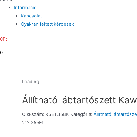
Információ
Kapcsolat
Gyakran feltett kérdések
0
Ft
0
Loading...
Állítható lábtartószett Ka
Cikkszám:
RSET36BK
Kategória:
Állítható lábtartósze
212.255
Ft