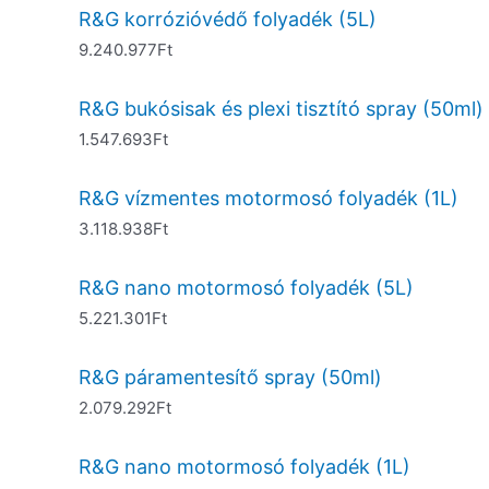
R&G korrózióvédő folyadék (5L)
9.240.977
Ft
R&G bukósisak és plexi tisztító spray (50ml)
1.547.693
Ft
R&G vízmentes motormosó folyadék (1L)
3.118.938
Ft
R&G nano motormosó folyadék (5L)
5.221.301
Ft
R&G páramentesítő spray (50ml)
2.079.292
Ft
R&G nano motormosó folyadék (1L)