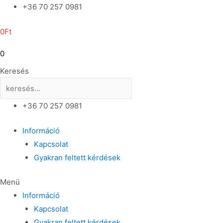
Skip
+36 70 257 0981
to
0
Ft
content
0
Keresés
+36 70 257 0981
Információ
Kapcsolat
Gyakran feltett kérdések
Menü
Információ
Kapcsolat
Gyakran feltett kérdések