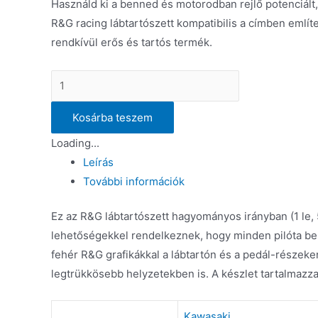
Használd ki a benned és motorodban rejlő potenciált,
R&G racing lábtartószett kompatibilis a címben emlí
rendkívül erős és tartós termék.
Állítható
lábtartószett
Kosárba teszem
Kawasaki
ZX-
Loading...
6R
Leírás
'19-
További információk
mennyiség
Ez az R&G lábtartószett hagyományos irányban (1 le, 5 
lehetőségekkel rendelkeznek, hogy minden pilóta be t
fehér R&G grafikákkal a lábtartón és a pedál-részeke
legtrükkösebb helyzetekben is. A készlet tartalmazza 
Kawasaki