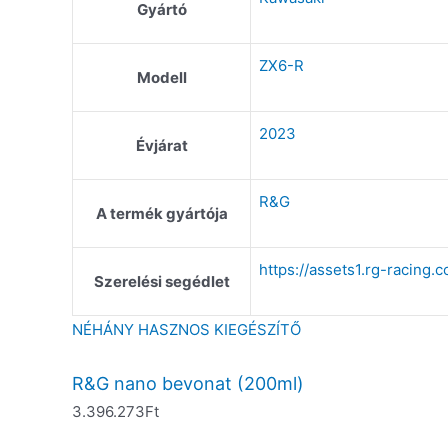
Gyártó
ZX6-R
Modell
2023
Évjárat
R&G
A termék gyártója
https://assets1.rg-raci
Szerelési segédlet
NÉHÁNY HASZNOS KIEGÉSZÍTŐ
R&G nano bevonat (200ml)
3.396.273
Ft