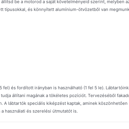
 állítsd be a motorod a saját követelményeid szerint, melyben a
tett típusokkal, és könnyített alumínium-ötvözetből van megmu
fel) és fordított irányban is használható (1 fel 5 le). Lábtartóin
udja állítani magának a tökéletes pozíciót. Tervezéséből fakadó
n. A lábtartók speciális kiképzést kaptak, aminek köszönhetően
a használati és szerelési útmutatót is.