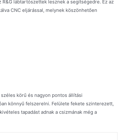
z R&G lábtartószettek lesznek a segítségedre. Ez az
nkálva CNC eljárással, melynek köszönhetően
k széles körű és nagyon pontos állítási
an könnyű felszerelni. Felülete fekete szinterezett,
 kivételes tapadást adnak a csizmának még a