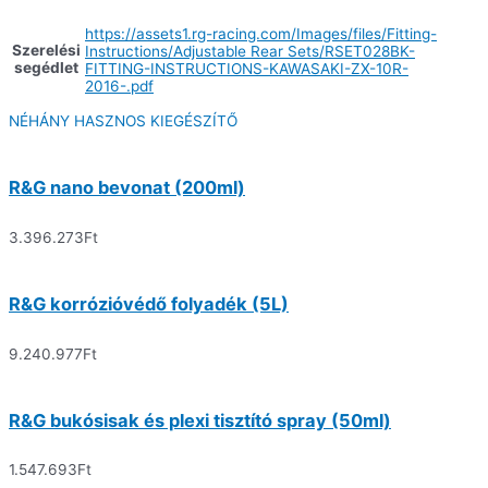
https://assets1.rg-racing.com/Images/files/Fitting-
Szerelési
Instructions/Adjustable Rear Sets/RSET028BK-
segédlet
FITTING-INSTRUCTIONS-KAWASAKI-ZX-10R-
2016-.pdf
NÉHÁNY HASZNOS KIEGÉSZÍTŐ
R&G nano bevonat (200ml)
3.396.273
Ft
R&G korrózióvédő folyadék (5L)
9.240.977
Ft
R&G bukósisak és plexi tisztító spray (50ml)
1.547.693
Ft