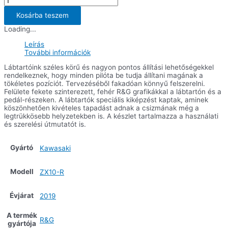
lábtartószett
Kawasaki
Kosárba teszem
ZX10R
Loading...
'16-
&
Leírás
ZX-
További információk
10RR
'21-
Lábtartóink széles körű és nagyon pontos állítási lehetőségekkel
mennyiség
rendelkeznek, hogy minden pilóta be tudja állítani magának a
tökéletes pozíciót. Tervezéséből fakadóan könnyű felszerelni.
Felülete fekete szinterezett, fehér R&G grafikákkal a lábtartón és a
pedál-részeken. A lábtartók speciális kiképzést kaptak, aminek
köszönhetően kivételes tapadást adnak a csizmának még a
legtrükkösebb helyzetekben is. A készlet tartalmazza a használati
és szerelési útmutatót is.
Gyártó
Kawasaki
Modell
ZX10-R
Évjárat
2019
A termék
R&G
gyártója