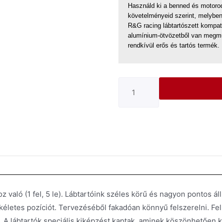
Használd ki a benned és motorodb
követelményeid szerint, melyben
R&G racing lábtartószett kompati
alumínium-ötvözetből van megm
rendkívül erős és tartós termék.
oz való (1 fel, 5 le). Lábtartóink széles körű és nagyon pontos 
ökéletes pozíciót. Tervezéséből fakadóan könnyű felszerelni. Fe
n. A lábtartók speciális kiképzést kaptak, aminek köszönhetően