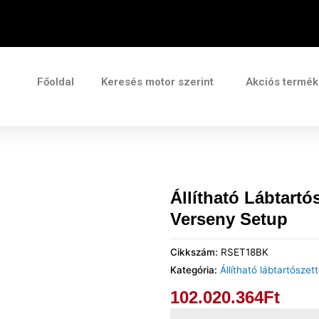
Főoldal
Keresés motor szerint
Akciós termé
Állítható Lábtartó
Verseny Setup
Cikkszám:
RSET18BK
Kategória:
Állítható lábtartószet
102.020.364
Ft