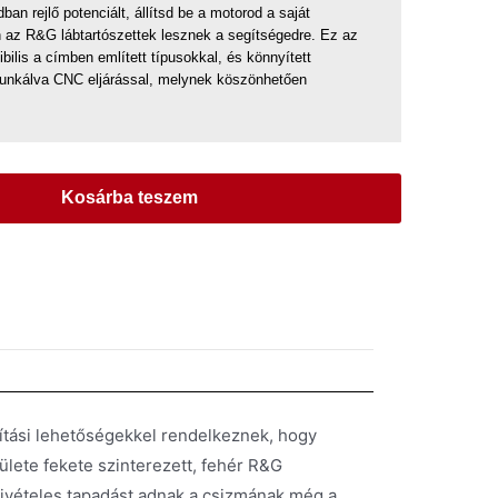
an rejlő potenciált, állítsd be a motorod a saját
 az R&G lábtartószettek lesznek a segítségedre. Ez az
bilis a címben említett típusokkal, és könnyített
unkálva CNC eljárással, melynek köszönhetően
Kosárba teszem
állítási lehetőségekkel rendelkeznek, hogy
lülete fekete szinterezett, fehér R&G
 kivételes tapadást adnak a csizmának még a