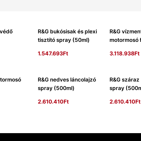
óvédő
R&G bukósisak és plexi
R&G vízmen
)
tisztító spray (50ml)
motormosó f
1.547.693
Ft
3.118.938
Ft
tormosó
R&G nedves láncolajzó
R&G száraz 
spray (500ml)
spray (500m
2.610.410
Ft
2.610.410
Ft