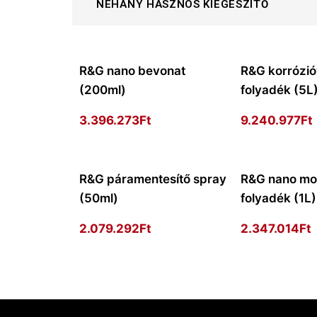
NÉHÁNY HASZNOS KIEGÉSZÍTŐ
R&G nano bevonat
R&G korrózi
(200ml)
folyadék (5L
3.396.273
Ft
9.240.977
Ft
R&G páramentesítő spray
R&G nano mo
(50ml)
folyadék (1L)
2.079.292
Ft
2.347.014
Ft