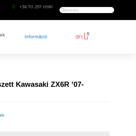
+36 70 257 0981
0
kek
Információ
0
Ft
szett Kawasaki ZX6R ’07-
tek