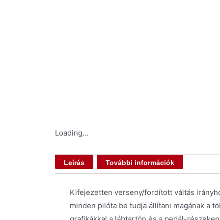
Loading...
Leírás
További információk
Kifejezetten verseny/fordított váltás irányh
minden pilóta be tudja állítani magának a t
grafikákkal a lábtartón és a pedál-részeke