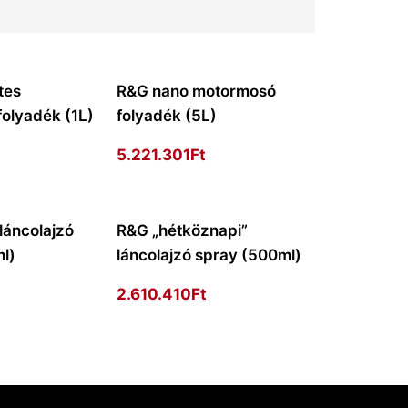
tes
R&G nano motormosó
olyadék (1L)
folyadék (5L)
5.221.301
Ft
láncolajzó
R&G „hétköznapi”
l)
láncolajzó spray (500ml)
2.610.410
Ft