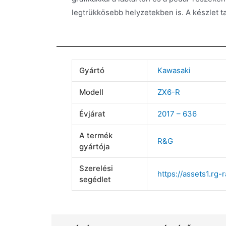
legtrükkösebb helyzetekben is. A készlet ta
Gyártó
Kawasaki
Modell
ZX6-R
Évjárat
2017 – 636
A termék
R&G
gyártója
Szerelési
https://assets1.rg
segédlet