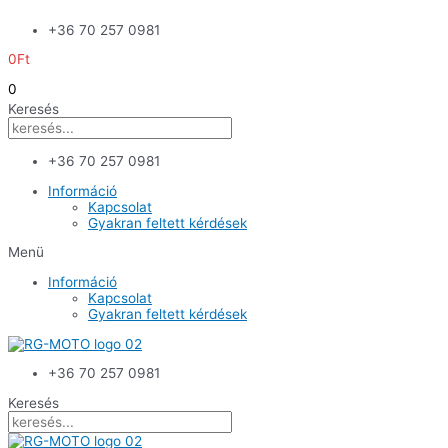
Skip
+36 70 257 0981
to
content
0
Ft
0
Keresés
+36 70 257 0981
Információ
Kapcsolat
Gyakran feltett kérdések
Menü
Információ
Kapcsolat
Gyakran feltett kérdések
+36 70 257 0981
Keresés