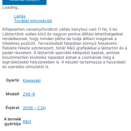
ZX6R
Loading...
'07-
verseny
Leírás
setup
További információk
mennyiség
Kifejezetten verseny/fordított váltás irányhoz való (1 fel, 5 le).
Lábtartóink széles körű és nagyon pontos állítási lehetőségekkel
rendelkeznek, hogy minden pilóta be tudja állítani magának a
tökéletes pozíciót. Tervezéséből fakadóan könnyű felszerelni.
Felülete fekete szinterezett, fehér R&G grafikákkal a lábtartón és a
pedál-részeken. A lábtartók speciális kiképzést kaptak, aminek
köszönhetően kivételes tapadást adnak a csizmának még a
legtrükkösebb helyzetekben is. A készlet tartalmazza a használati
és szerelési útmutatót is.
Gyártó
Kawasaki
Modell
ZX6-R
Évjárat
2006 – C2H
A termék
R&G
gyártója