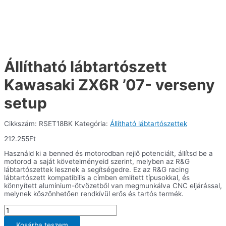
Állítható lábtartószett
Kawasaki ZX6R ’07- verseny
setup
Cikkszám:
RSET18BK
Kategória:
Állítható lábtartószettek
212.255
Ft
Használd ki a benned és motorodban rejlő potenciált, állítsd be a
motorod a saját követelményeid szerint, melyben az R&G
lábtartószettek lesznek a segítségedre. Ez az R&G racing
lábtartószett kompatibilis a címben említett típusokkal, és
könnyített alumínium-ötvözetből van megmunkálva CNC eljárással,
melynek köszönhetően rendkívül erős és tartós termék.
Állítható
lábtartószett
Kawasaki
Kosárba teszem