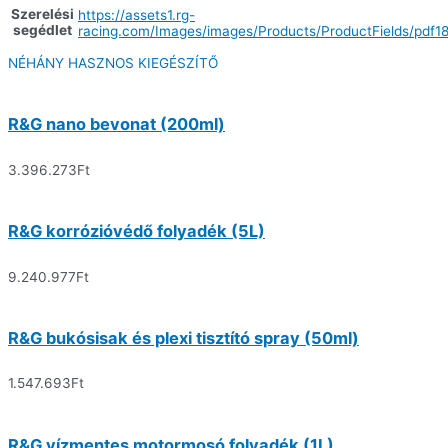
Szerelési
https://assets1.rg-
segédlet
racing.com/Images/images/Products/ProductFields/pdf1
NÉHÁNY HASZNOS KIEGÉSZÍTŐ
R&G nano bevonat (200ml)
3.396.273
Ft
R&G korrózióvédő folyadék (5L)
9.240.977
Ft
R&G bukósisak és plexi tisztító spray (50ml)
1.547.693
Ft
R&G vízmentes motormosó folyadék (1L)