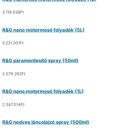
3.118.938
Ft
R&G nano motormosó folyadék (5L)
5.221.301
Ft
R&G páramentesítő spray (50ml)
2.079.292
Ft
R&G nano motormosó folyadék (1L)
2.347.014
Ft
R&G nedves láncolajzó spray (500ml)