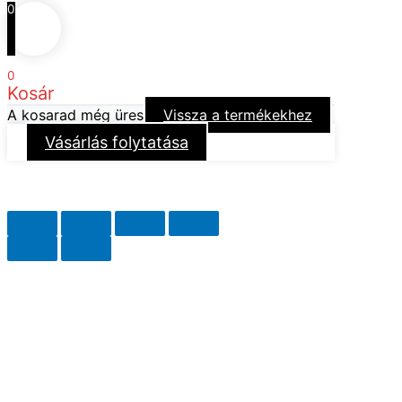
0
0
Kosár
A kosarad még üres
Vissza a termékekhez
Vásárlás folytatása