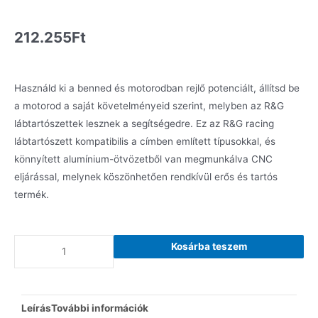
212.255
Ft
Használd ki a benned és motorodban rejlő potenciált, állítsd be
a motorod a saját követelményeid szerint, melyben az R&G
lábtartószettek lesznek a segítségedre. Ez az R&G racing
lábtartószett kompatibilis a címben említett típusokkal, és
könnyített alumínium-ötvözetből van megmunkálva CNC
eljárással, melynek köszönhetően rendkívül erős és tartós
termék.
Kosárba teszem
Leírás
További információk