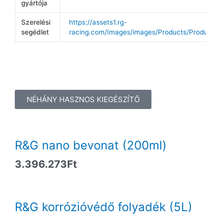
gyártója
Szerelési
https://assets1.rg-
segédlet
racing.com/Images/images/Products/ProductFie
NÉHÁNY HASZNOS KIEGÉSZÍTŐ
R&G nano bevonat (200ml)
3.396.273
Ft
R&G korrózióvédő folyadék (5L)