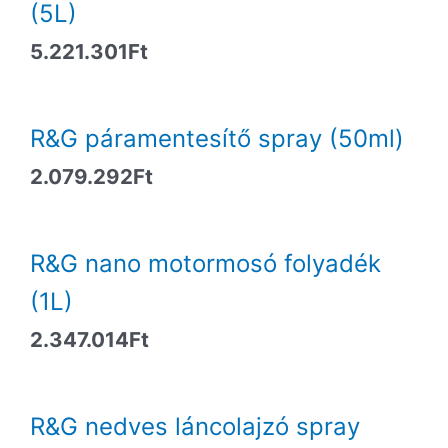
(5L)
5.221.301
Ft
R&G páramentesítő spray (50ml)
2.079.292
Ft
R&G nano motormosó folyadék
(1L)
2.347.014
Ft
R&G nedves láncolajzó spray