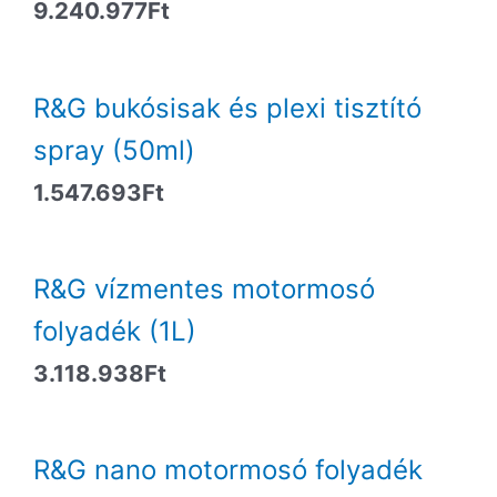
9.240.977
Ft
R&G bukósisak és plexi tisztító
spray (50ml)
1.547.693
Ft
R&G vízmentes motormosó
folyadék (1L)
3.118.938
Ft
R&G nano motormosó folyadék