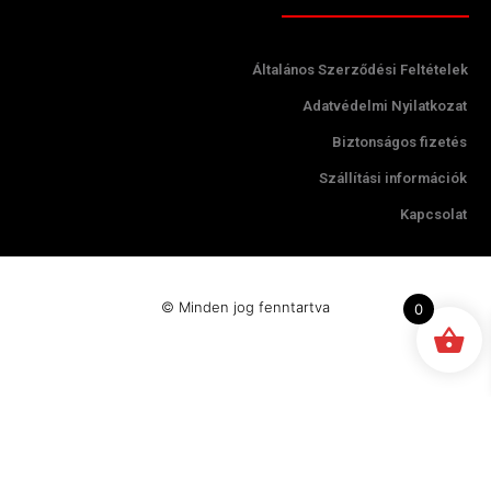
Általános Szerződési Feltételek
Adatvédelmi Nyilatkozat
Biztonságos fizetés
Szállítási információk
Kapcsolat
© Minden jog fenntartva
0