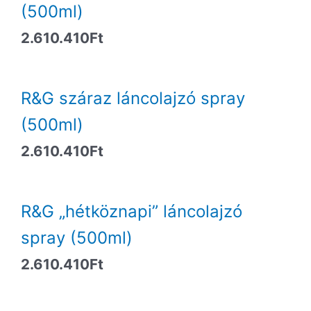
(500ml)
2.610.410
Ft
R&G száraz láncolajzó spray
(500ml)
2.610.410
Ft
R&G „hétköznapi” láncolajzó
spray (500ml)
2.610.410
Ft