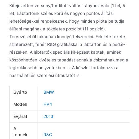
Kifejezetten verseny/fordított váltás irányhoz való (1 fel, 5
le). Lábtartóink széles körű és nagyon pontos állítási
lehetőségekkel rendelkeznek, hogy minden pilóta be tudja
állítani magának a tökéletes pozíciót (11 pozíció).
Tervezéséből fakadóan könnyű felszerelni. Felülete fekete
szinterezett, fehér R&G grafikákkal a lábtartón és a pedál-
részeken. A lábtartók speciális kiképzést kaptak, aminek
köszönhetően kivételes tapadást adnak a csizmának még a
legtrükkösebb helyzetekben is. A készlet tartalmazza a
használati és szerelési útmutatót is.
Gyártó
BMW
Modell
HP4
Évjárat
2013
A
termék
R&G