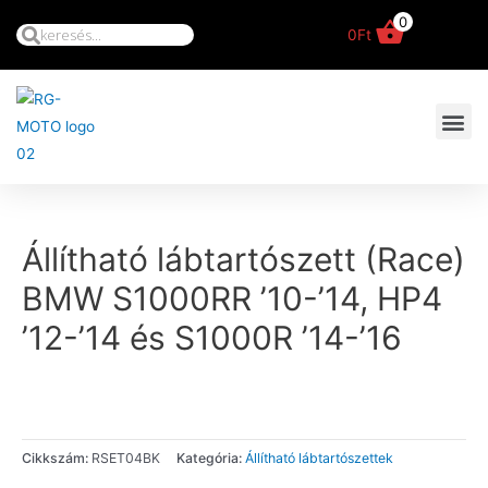
0
0
Ft
Állítható lábtartószett (Race)
BMW S1000RR ’10-’14, HP4
’12-’14 és S1000R ’14-’16
Cikkszám:
RSET04BK
Kategória:
Állítható lábtartószettek