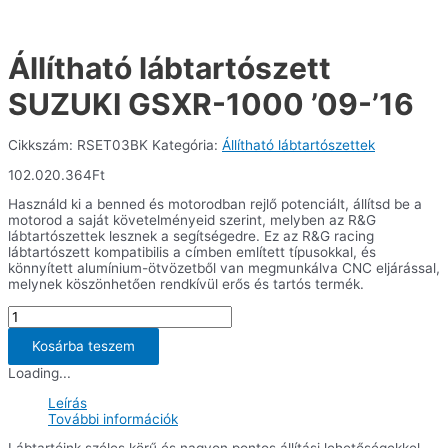
Állítható lábtartószett
SUZUKI GSXR-1000 ’09-’16
Cikkszám:
RSET03BK
Kategória:
Állítható lábtartószettek
102.020.364
Ft
Használd ki a benned és motorodban rejlő potenciált, állítsd be a
motorod a saját követelményeid szerint, melyben az R&G
lábtartószettek lesznek a segítségedre. Ez az R&G racing
lábtartószett kompatibilis a címben említett típusokkal, és
könnyített alumínium-ötvözetből van megmunkálva CNC eljárással,
melynek köszönhetően rendkívül erős és tartós termék.
Állítható
lábtartószett
SUZUKI
Kosárba teszem
GSXR-
Loading...
1000
'09-
Leírás
'16
További információk
mennyiség