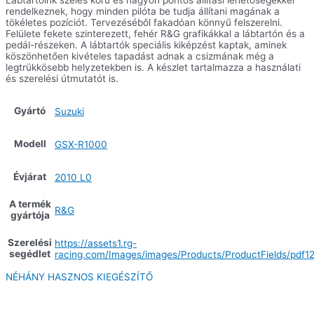
Lábtartóink széles körű és nagyon pontos állítási lehetőségekkel
rendelkeznek, hogy minden pilóta be tudja állítani magának a
tökéletes pozíciót. Tervezéséből fakadóan könnyű felszerelni.
Felülete fekete szinterezett, fehér R&G grafikákkal a lábtartón és a
pedál-részeken. A lábtartók speciális kiképzést kaptak, aminek
köszönhetően kivételes tapadást adnak a csizmának még a
legtrükkösebb helyzetekben is. A készlet tartalmazza a használati
és szerelési útmutatót is.
Gyártó
Suzuki
Modell
GSX-R1000
Évjárat
2010 L0
A termék
R&G
gyártója
Szerelési
https://assets1.rg-
segédlet
racing.com/Images/images/Products/ProductFields/pdf12
NÉHÁNY HASZNOS KIEGÉSZÍTŐ