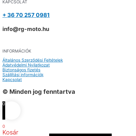
KAPCSOLAT
+ 36 70 257 0981
info@rg-moto.hu
INFORMÁCIÓK
Általános Szerződési Feltételek
Adatvédelmi Nyilatkozat
Biztonságos fizetés
Szállítási információk
Kapcsolat
© Minden jog fenntartva
0
0
Kosár