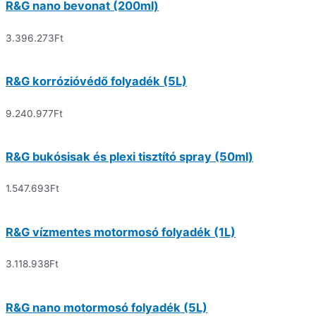
R&G nano bevonat (200ml)
3.396.273
Ft
R&G korrózióvédő folyadék (5L)
9.240.977
Ft
R&G bukósisak és plexi tisztító spray (50ml)
1.547.693
Ft
R&G vízmentes motormosó folyadék (1L)
3.118.938
Ft
R&G nano motormosó folyadék (5L)