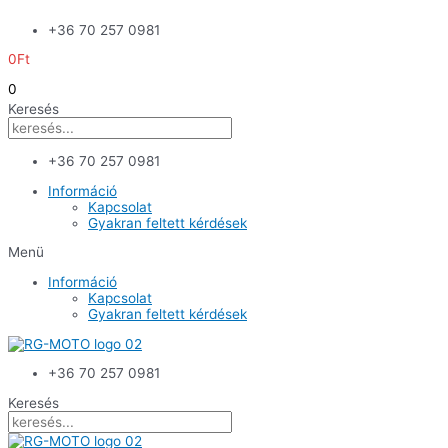
Skip
+36 70 257 0981
to
content
0
Ft
0
Keresés
+36 70 257 0981
Információ
Kapcsolat
Gyakran feltett kérdések
Menü
Információ
Kapcsolat
Gyakran feltett kérdések
+36 70 257 0981
Keresés