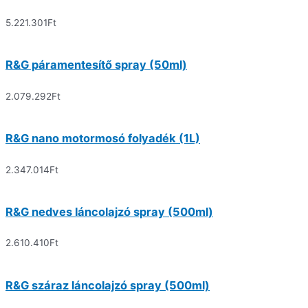
5.221.301
Ft
R&G páramentesítő spray (50ml)
2.079.292
Ft
R&G nano motormosó folyadék (1L)
2.347.014
Ft
R&G nedves láncolajzó spray (500ml)
2.610.410
Ft
R&G száraz láncolajzó spray (500ml)