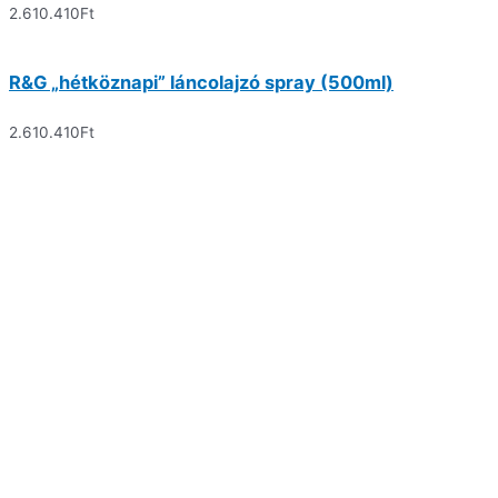
2.610.410
Ft
R&G „hétköznapi” láncolajzó spray (500ml)
2.610.410
Ft