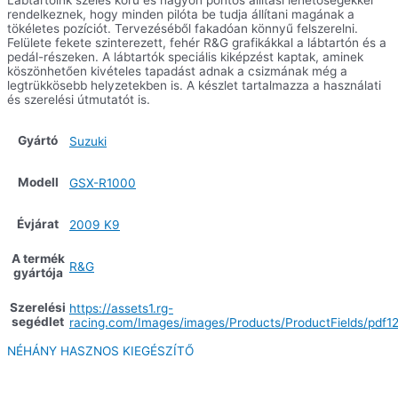
Lábtartóink széles körű és nagyon pontos állítási lehetőségekkel
rendelkeznek, hogy minden pilóta be tudja állítani magának a
tökéletes pozíciót. Tervezéséből fakadóan könnyű felszerelni.
Felülete fekete szinterezett, fehér R&G grafikákkal a lábtartón és a
pedál-részeken. A lábtartók speciális kiképzést kaptak, aminek
köszönhetően kivételes tapadást adnak a csizmának még a
legtrükkösebb helyzetekben is. A készlet tartalmazza a használati
és szerelési útmutatót is.
Gyártó
Suzuki
Modell
GSX-R1000
Évjárat
2009 K9
A termék
R&G
gyártója
Szerelési
https://assets1.rg-
segédlet
racing.com/Images/images/Products/ProductFields/pdf12
NÉHÁNY HASZNOS KIEGÉSZÍTŐ