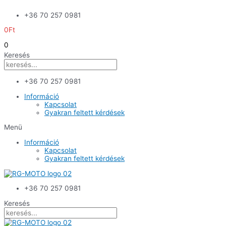
Skip
+36 70 257 0981
to
content
0
Ft
0
Keresés
+36 70 257 0981
Információ
Kapcsolat
Gyakran feltett kérdések
Menü
Információ
Kapcsolat
Gyakran feltett kérdések
+36 70 257 0981
Keresés