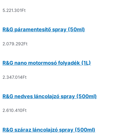
5.221.301
Ft
R&G páramentesítő spray (50ml)
2.079.292
Ft
R&G nano motormosó folyadék (1L)
2.347.014
Ft
R&G nedves láncolajzó spray (500ml)
2.610.410
Ft
R&G száraz láncolajzó spray (500ml)