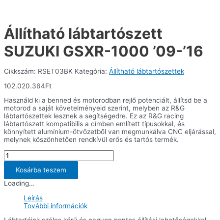
Állítható lábtartószett
SUZUKI GSXR-1000 ’09-’16
Cikkszám:
RSET03BK
Kategória:
Állítható lábtartószettek
102.020.364
Ft
Használd ki a benned és motorodban rejlő potenciált, állítsd be a
motorod a saját követelményeid szerint, melyben az R&G
lábtartószettek lesznek a segítségedre. Ez az R&G racing
lábtartószett kompatibilis a címben említett típusokkal, és
könnyített alumínium-ötvözetből van megmunkálva CNC eljárással,
melynek köszönhetően rendkívül erős és tartós termék.
Állítható
lábtartószett
SUZUKI
Kosárba teszem
GSXR-
Loading...
1000
'09-
Leírás
'16
További információk
mennyiség