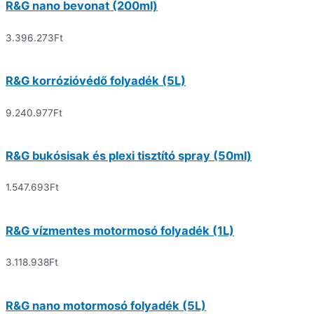
R&G nano bevonat (200ml)
3.396.273
Ft
R&G korrózióvédő folyadék (5L)
9.240.977
Ft
R&G bukósisak és plexi tisztító spray (50ml)
1.547.693
Ft
R&G vízmentes motormosó folyadék (1L)
3.118.938
Ft
R&G nano motormosó folyadék (5L)