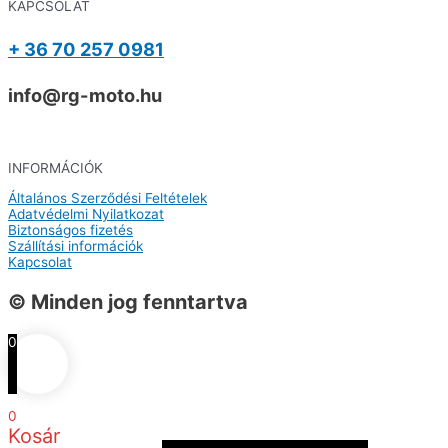
KAPCSOLAT
+ 36 70 257 0981
info@rg-moto.hu
INFORMÁCIÓK
Általános Szerződési Feltételek
Adatvédelmi Nyilatkozat
Biztonságos fizetés
Szállítási információk
Kapcsolat
© Minden jog fenntartva
0
0
Kosár