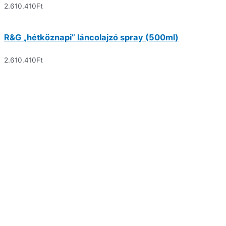
2.610.410
Ft
R&G „hétköznapi” láncolajzó spray (500ml)
2.610.410
Ft