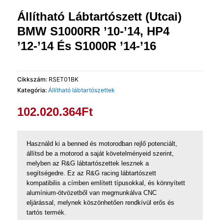
Állítható Lábtartószett (Utcai)
BMW S1000RR ’10-’14, HP4
’12-’14 És S1000R ’14-’16
Cikkszám:
RSET01BK
Kategória:
Állítható lábtartószettek
102.020.364
Ft
Használd ki a benned és motorodban rejlő potenciált,
állítsd be a motorod a saját követelményeid szerint,
melyben az R&G lábtartószettek lesznek a
segítségedre. Ez az R&G racing lábtartószett
kompatibilis a címben említett típusokkal, és könnyített
alumínium-ötvözetből van megmunkálva CNC
eljárással, melynek köszönhetően rendkívül erős és
tartós termék.