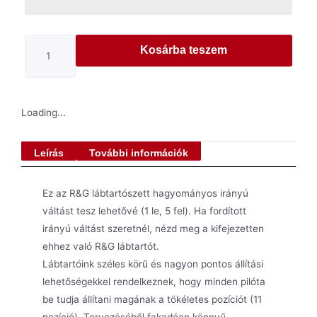
Kosárba teszem
Loading...
Leírás
További információk
Ez az R&G lábtartószett hagyományos irányú
váltást tesz lehetővé (1 le, 5 fel). Ha fordított
irányú váltást szeretnél, nézd meg a kifejezetten
ehhez való R&G lábtartót.
Lábtartóink széles körű és nagyon pontos állítási
lehetőségekkel rendelkeznek, hogy minden pilóta
be tudja állítani magának a tökéletes pozíciót (11