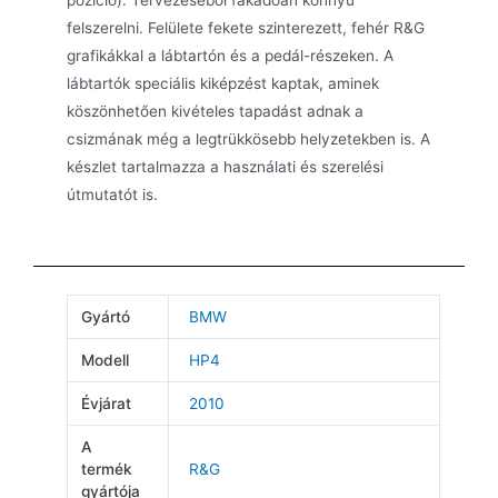
pozíció). Tervezéséből fakadóan könnyű
felszerelni. Felülete fekete szinterezett, fehér R&G
grafikákkal a lábtartón és a pedál-részeken. A
lábtartók speciális kiképzést kaptak, aminek
köszönhetően kivételes tapadást adnak a
csizmának még a legtrükkösebb helyzetekben is. A
készlet tartalmazza a használati és szerelési
útmutatót is.
Gyártó
BMW
Modell
HP4
Évjárat
2010
A
termék
R&G
gyártója