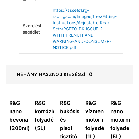
https://assets1.rg-
racing.com/Images/files/Fitting-
Instructions/Adjustable Rear
Szerelési
Sets/RSET01BK-ISSUE-2-
segédlet
WITH-FRENCH-AND-
WARNING-AND-CONSUMER-
NOTICE.pdf
NÉHÁNY HASZNOS KIEGÉSZÍTŐ
R&G
R&G
R&G
R&G
R&G
nano
korrózióvédő
bukósisak
vízmentes
nano
bevonat
folyadék
és
motormosó
motormos
(200ml)
(5L)
plexi
folyadék
folyadék
tisztító
(1L)
(5L)