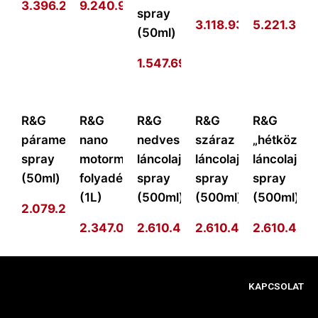
3.396.273
9.240.977
Ft
Ft
spray
3.118.938
Ft
5.221.301
F
(50ml)
1.547.693
Ft
R&G
R&G
R&G
R&G
R&G
páramentesítő
nano
nedves
száraz
„hétköznap
spray
motormosó
láncolajzó
láncolajzó
láncolajzó
(50ml)
folyadék
spray
spray
spray
(1L)
(500ml)
(500ml)
(500ml)
2.079.292
Ft
2.347.014
2.610.410
Ft
2.610.410
Ft
2.610.410
Ft
F
KAPCSOLAT