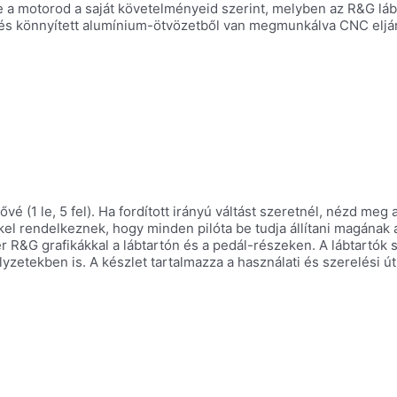
be a motorod a saját követelményeid szerint, melyben az R&G lá
al, és könnyített alumínium-ötvözetből van megmunkálva CNC elj
é (1 le, 5 fel). Ha fordított irányú váltást szeretnél, nézd meg 
el rendelkeznek, hogy minden pilóta be tudja állítani magának a
hér R&G grafikákkal a lábtartón és a pedál-részeken. A lábtartó
zetekben is. A készlet tartalmazza a használati és szerelési út