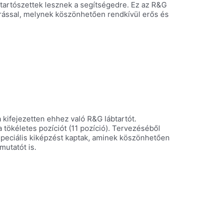
btartószettek lesznek a segítségedre. Ez az R&G
árással, melynek köszönhetően rendkívül erős és
a kifejezetten ehhez való R&G lábtartót.
 tökéletes pozíciót (11 pozíció). Tervezéséből
k speciális kiképzést kaptak, aminek köszönhetően
mutatót is.