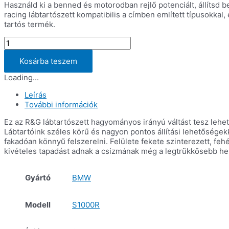
Használd ki a benned és motorodban rejlő potenciált, állítsd 
racing lábtartószett kompatibilis a címben említett típusokk
tartós termék.
Állítható
lábtartószett
(Utcai)
Kosárba teszem
BMW
Loading...
S1000RR
'10-
Leírás
'14,
További információk
HP4
'12-
Ez az R&G lábtartószett hagyományos irányú váltást tesz lehetőv
'14
Lábtartóink széles körű és nagyon pontos állítási lehetőségekk
és
fakadóan könnyű felszerelni. Felülete fekete szinterezett, fe
S1000R
kivételes tapadást adnak a csizmának még a legtrükkösebb hely
'14-
'16
mennyiség
Gyártó
BMW
Modell
S1000R