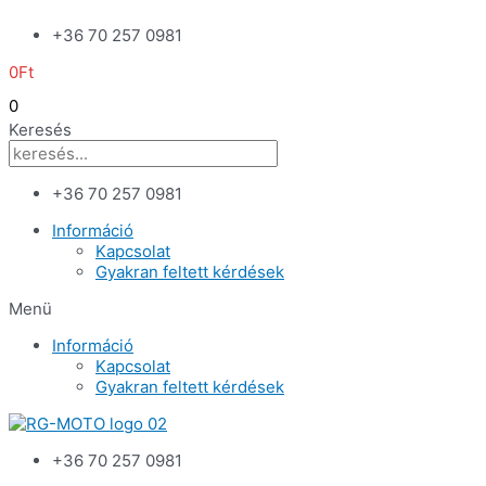
Skip
+36 70 257 0981
to
content
0
Ft
0
Keresés
+36 70 257 0981
Információ
Kapcsolat
Gyakran feltett kérdések
Menü
Információ
Kapcsolat
Gyakran feltett kérdések
+36 70 257 0981