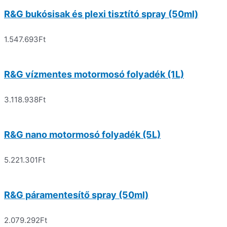
R&G bukósisak és plexi tisztító spray (50ml)
1.547.693
Ft
R&G vízmentes motormosó folyadék (1L)
3.118.938
Ft
R&G nano motormosó folyadék (5L)
5.221.301
Ft
R&G páramentesítő spray (50ml)
2.079.292
Ft