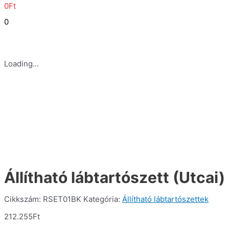
0
Ft
0
Loading...
Állítható lábtartószett (Utca
Cikkszám:
RSET01BK
Kategória:
Állítható lábtartószettek
212.255
Ft