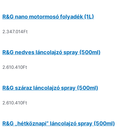
R&G nano motormosó folyadék (1L)
2.347.014
Ft
R&G nedves láncolajzó spray (500ml)
2.610.410
Ft
R&G száraz láncolajzó spray (500ml)
2.610.410
Ft
R&G „hétköznapi” láncolajzó spray (500ml)