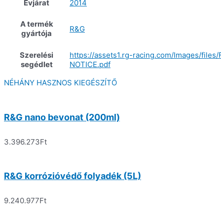
Évjárat
2014
A termék
R&G
gyártója
Szerelési
https://assets1.rg-racing.com/Images/f
segédlet
NOTICE.pdf
NÉHÁNY HASZNOS KIEGÉSZÍTŐ
R&G nano bevonat (200ml)
3.396.273
Ft
R&G korrózióvédő folyadék (5L)
9.240.977
Ft