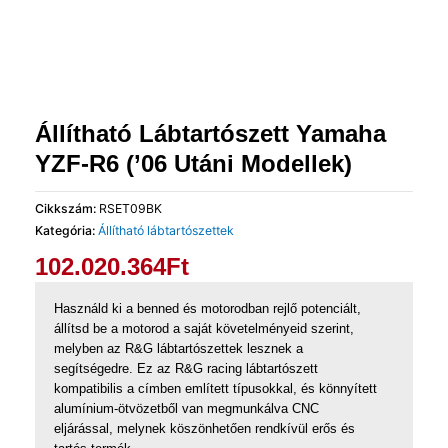
Állítható Lábtartószett Yamaha
YZF-R6 (’06 Utáni Modellek)
Cikkszám:
RSET09BK
Kategória:
Állítható lábtartószettek
102.020.364
Ft
Használd ki a benned és motorodban rejlő potenciált,
állítsd be a motorod a saját követelményeid szerint,
melyben az R&G lábtartószettek lesznek a
segítségedre. Ez az R&G racing lábtartószett
kompatibilis a címben említett típusokkal, és könnyített
alumínium-ötvözetből van megmunkálva CNC
eljárással, melynek köszönhetően rendkívül erős és