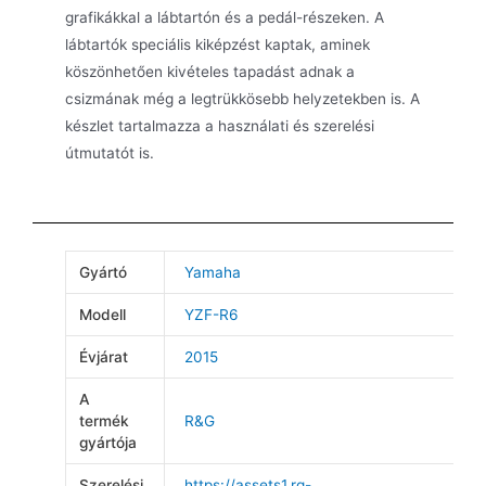
grafikákkal a lábtartón és a pedál-részeken. A
lábtartók speciális kiképzést kaptak, aminek
köszönhetően kivételes tapadást adnak a
csizmának még a legtrükkösebb helyzetekben is. A
készlet tartalmazza a használati és szerelési
útmutatót is.
Gyártó
Yamaha
Modell
YZF-R6
Évjárat
2015
A
termék
R&G
gyártója
Szerelési
https://assets1.rg-