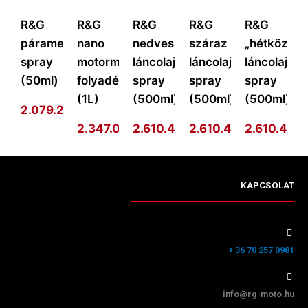
R&G
R&G
R&G
R&G
R&G
páramentesítő
nano
nedves
száraz
„hétköznap
spray
motormosó
láncolajzó
láncolajzó
láncolajzó
(50ml)
folyadék
spray
spray
spray
(1L)
(500ml)
(500ml)
(500ml)
2.079.292
Ft
2.347.014
2.610.410
Ft
2.610.410
Ft
2.610.410
Ft
F
KAPCSOLAT
+ 36 70 257 0981
info@rg-moto.hu