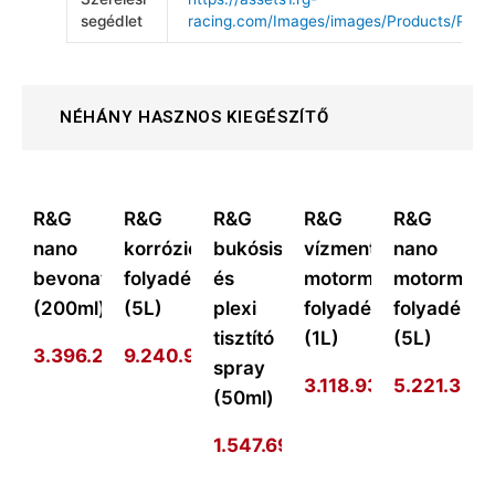
segédlet
racing.com/Images/images/Products/Produ
NÉHÁNY HASZNOS KIEGÉSZÍTŐ
R&G
R&G
R&G
R&G
R&G
nano
korrózióvédő
bukósisak
vízmentes
nano
bevonat
folyadék
és
motormosó
motormos
(200ml)
(5L)
plexi
folyadék
folyadék
tisztító
(1L)
(5L)
3.396.273
9.240.977
Ft
Ft
spray
3.118.938
Ft
5.221.301
F
(50ml)
1.547.693
Ft