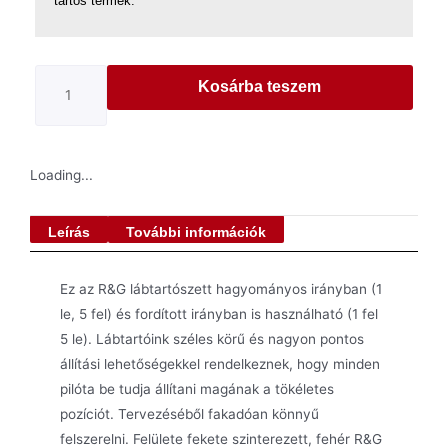
tartós termék.
Kosárba teszem
Loading...
Leírás
További információk
Ez az R&G lábtartószett hagyományos irányban (1
le, 5 fel) és fordított irányban is használható (1 fel
5 le). Lábtartóink széles körű és nagyon pontos
állítási lehetőségekkel rendelkeznek, hogy minden
pilóta be tudja állítani magának a tökéletes
pozíciót. Tervezéséből fakadóan könnyű
felszerelni. Felülete fekete szinterezett, fehér R&G