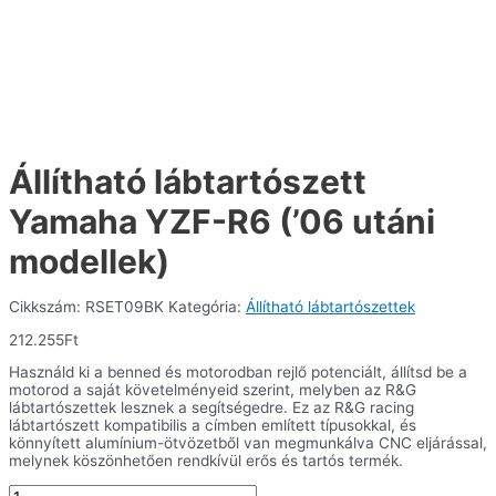
Állítható lábtartószett
Yamaha YZF-R6 (’06 utáni
modellek)
Cikkszám:
RSET09BK
Kategória:
Állítható lábtartószettek
212.255
Ft
Használd ki a benned és motorodban rejlő potenciált, állítsd be a
motorod a saját követelményeid szerint, melyben az R&G
lábtartószettek lesznek a segítségedre. Ez az R&G racing
lábtartószett kompatibilis a címben említett típusokkal, és
könnyített alumínium-ötvözetből van megmunkálva CNC eljárással,
melynek köszönhetően rendkívül erős és tartós termék.
Állítható