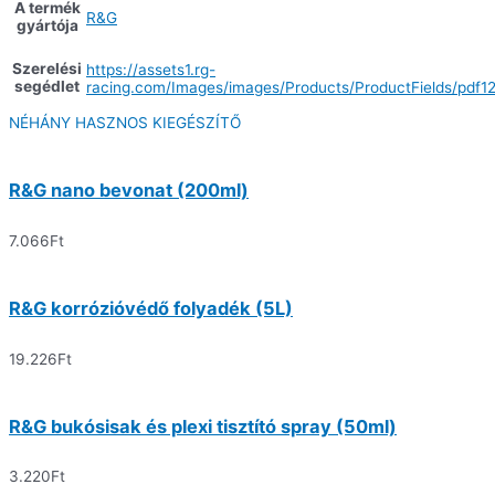
A termék
R&G
gyártója
Szerelési
https://assets1.rg-
segédlet
racing.com/Images/images/Products/ProductFields/pdf1
NÉHÁNY HASZNOS KIEGÉSZÍTŐ
R&G nano bevonat (200ml)
7.066
Ft
R&G korrózióvédő folyadék (5L)
19.226
Ft
R&G bukósisak és plexi tisztító spray (50ml)
3.220
Ft