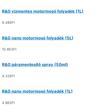
R&G vízmentes motormosó folyadék (1L)
6.489
Ft
R&G nano motormosó folyadék (5L)
10.863
Ft
R&G páramentesítő spray (50ml)
4.326
Ft
R&G nano motormosó folyadék (1L)
4.883
Ft