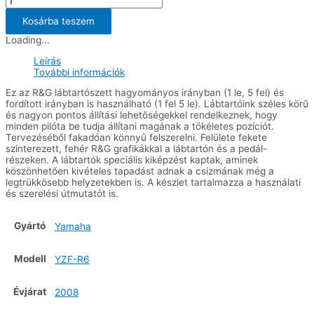
lábtartószett
Yamaha
Kosárba teszem
YZF-
Loading...
R6
('06
Leírás
utáni
További információk
modellek)
mennyiség
Ez az R&G lábtartószett hagyományos irányban (1 le, 5 fel) és
fordított irányban is használható (1 fel 5 le). Lábtartóink széles körű
és nagyon pontos állítási lehetőségekkel rendelkeznek, hogy
minden pilóta be tudja állítani magának a tökéletes pozíciót.
Tervezéséből fakadóan könnyű felszerelni. Felülete fekete
szinterezett, fehér R&G grafikákkal a lábtartón és a pedál-
részeken. A lábtartók speciális kiképzést kaptak, aminek
köszönhetően kivételes tapadást adnak a csizmának még a
legtrükkösebb helyzetekben is. A készlet tartalmazza a használati
és szerelési útmutatót is.
Gyártó
Yamaha
Modell
YZF-R6
Évjárat
2008