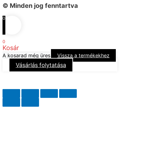
© Minden jog fenntartva
0
0
Kosár
A kosarad még üres
Vissza a termékekhez
Vásárlás folytatása