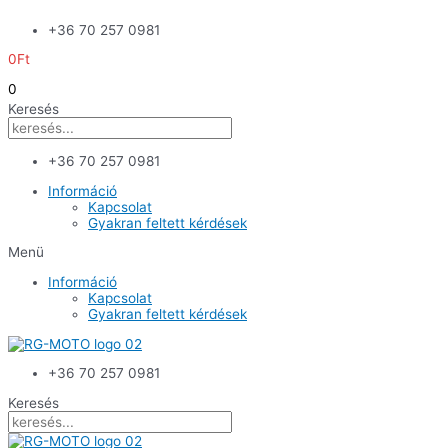
Skip
+36 70 257 0981
to
content
0
Ft
0
Keresés
+36 70 257 0981
Információ
Kapcsolat
Gyakran feltett kérdések
Menü
Információ
Kapcsolat
Gyakran feltett kérdések
+36 70 257 0981
Keresés