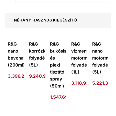
NÉHÁNY HASZNOS KIEGÉSZÍTŐ
R&G
R&G
R&G
R&G
R&G
nano
korrózióvédő
bukósisak
vízmentes
nano
bevonat
folyadék
és
motormosó
motormos
(200ml)
(5L)
plexi
folyadék
folyadék
tisztító
(1L)
(5L)
3.396.273
9.240.977
Ft
Ft
spray
3.118.938
Ft
5.221.301
F
(50ml)
1.547.693
Ft