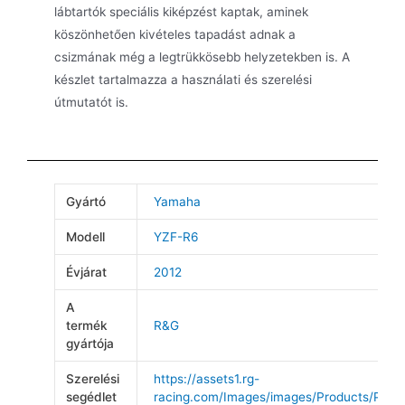
lábtartók speciális kiképzést kaptak, aminek
köszönhetően kivételes tapadást adnak a
csizmának még a legtrükkösebb helyzetekben is. A
készlet tartalmazza a használati és szerelési
útmutatót is.
Gyártó
Yamaha
Modell
YZF-R6
Évjárat
2012
A
termék
R&G
gyártója
Szerelési
https://assets1.rg-
segédlet
racing.com/Images/images/Products/Produ