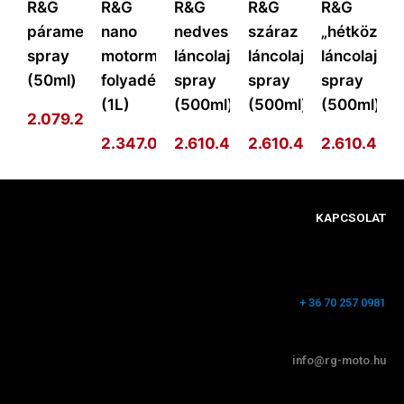
R&G
R&G
R&G
R&G
R&G
páramentesítő
nano
nedves
száraz
„hétköznap
spray
motormosó
láncolajzó
láncolajzó
láncolajzó
(50ml)
folyadék
spray
spray
spray
(1L)
(500ml)
(500ml)
(500ml)
2.079.292
Ft
2.347.014
2.610.410
Ft
2.610.410
Ft
2.610.410
Ft
F
KAPCSOLAT
+ 36 70 257 0981
info@rg-moto.hu