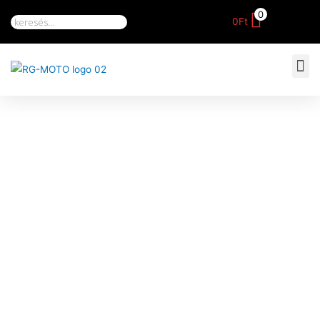
0
0
Ft