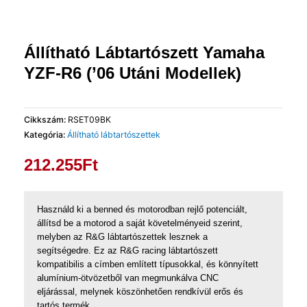
Állítható Lábtartószett Yamaha
YZF-R6 (’06 Utáni Modellek)
Cikkszám:
RSET09BK
Kategória:
Állítható lábtartószettek
212.255
Ft
Használd ki a benned és motorodban rejlő potenciált,
állítsd be a motorod a saját követelményeid szerint,
melyben az R&G lábtartószettek lesznek a
segítségedre. Ez az R&G racing lábtartószett
kompatibilis a címben említett típusokkal, és könnyített
alumínium-ötvözetből van megmunkálva CNC
eljárással, melynek köszönhetően rendkívül erős és
tartós termék.