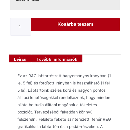
Kosárba teszem
Leírás
További információk
Ez az R&G lábtartószett hagyományos irányban (1
le, 5 fel) és fordított irányban is használható (1 fel
5 le). Lábtartóink széles körű és nagyon pontos
állítási lehetőségekkel rendelkeznek, hogy minden
pilóta be tudja állítani magának a tökéletes
pozíciót. Tervezéséből fakadóan könnyű
felszerelni. Felülete fekete szinterezett, fehér R&G
grafikákkal a lábtartón és a pedál-részeken. A