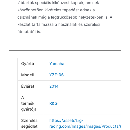
lábtartók speciális kiképzést kaptak, aminek
köszönhetően kivételes tapadást adnak a
csizmának még a legtrükkösebb helyzetekben is. A
készlet tartalmazza a használati és szerelési
útmutatót is.
Gyártó
Yamaha
Modell
YZF-R6
Évjárat
2014
A
termék
R&G
gyártója
Szerelési
https://assets1.rg-
segédlet
racing.com/Images/images/Products/Produ