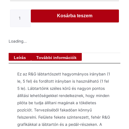
Kosárba teszem
Loading...
Leírás
További információk
Ez az R&G lábtartószett hagyományos irányban (1
le, 5 fel) és fordított irányban is használható (1 fel
5 le). Lábtartóink széles körű és nagyon pontos
állítási lehetőségekkel rendelkeznek, hogy minden
pilóta be tudja állítani magának a tökéletes
pozíciót. Tervezéséből fakadóan könnyű
felszerelni. Felülete fekete szinterezett, fehér R&G
grafikákkal a lábtartón és a pedál-részeken. A