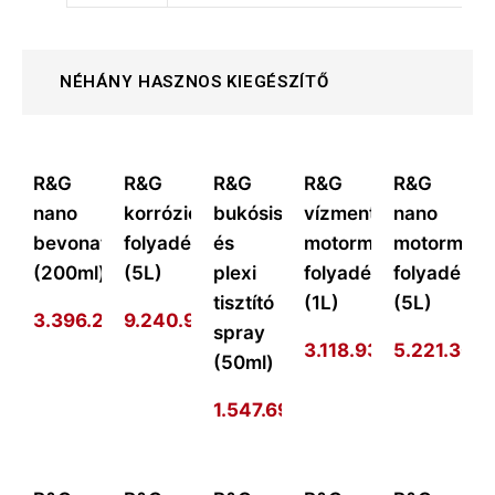
NÉHÁNY HASZNOS KIEGÉSZÍTŐ
R&G
R&G
R&G
R&G
R&G
nano
korrózióvédő
bukósisak
vízmentes
nano
bevonat
folyadék
és
motormosó
motormos
(200ml)
(5L)
plexi
folyadék
folyadék
tisztító
(1L)
(5L)
3.396.273
9.240.977
Ft
Ft
spray
3.118.938
Ft
5.221.301
F
(50ml)
1.547.693
Ft