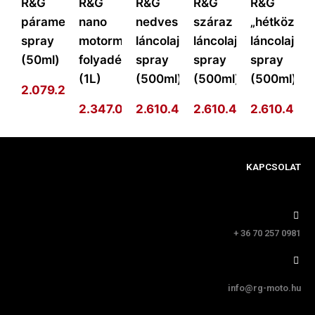
R&G
R&G
R&G
R&G
R&G
páramentesítő
nano
nedves
száraz
„hétköznap
spray
motormosó
láncolajzó
láncolajzó
láncolajzó
(50ml)
folyadék
spray
spray
spray
(1L)
(500ml)
(500ml)
(500ml)
2.079.292
Ft
2.347.014
2.610.410
Ft
2.610.410
Ft
2.610.410
Ft
F
KAPCSOLAT
+ 36 70 257 0981
info@rg-moto.hu