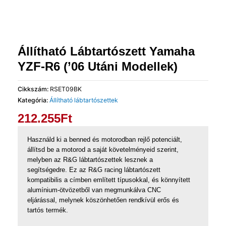
Állítható Lábtartószett Yamaha
YZF-R6 (’06 Utáni Modellek)
Cikkszám:
RSET09BK
Kategória:
Állítható lábtartószettek
212.255
Ft
Használd ki a benned és motorodban rejlő potenciált,
állítsd be a motorod a saját követelményeid szerint,
melyben az R&G lábtartószettek lesznek a
segítségedre. Ez az R&G racing lábtartószett
kompatibilis a címben említett típusokkal, és könnyített
alumínium-ötvözetből van megmunkálva CNC
eljárással, melynek köszönhetően rendkívül erős és
tartós termék.