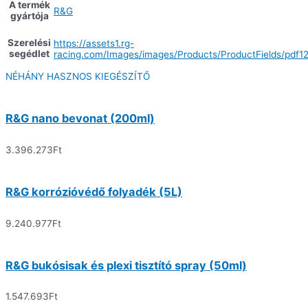
A termék
R&G
gyártója
Szerelési
https://assets1.rg-
segédlet
racing.com/Images/images/Products/ProductFields/pdf1
NÉHÁNY HASZNOS KIEGÉSZÍTŐ
R&G nano bevonat (200ml)
3.396.273
Ft
R&G korrózióvédő folyadék (5L)
9.240.977
Ft
R&G bukósisak és plexi tisztító spray (50ml)
1.547.693
Ft