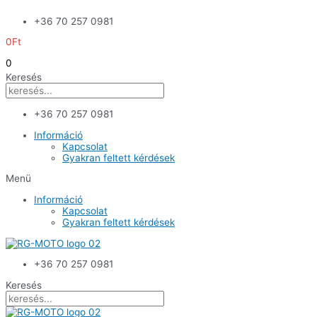
Skip
+36 70 257 0981
to
content
0
Ft
0
Keresés
+36 70 257 0981
Információ
Kapcsolat
Gyakran feltett kérdések
Menü
Információ
Kapcsolat
Gyakran feltett kérdések
+36 70 257 0981
Keresés