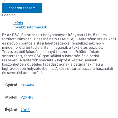
lábtartószett
Yamaha
Kosárba teszem
YZF-
Loading...
R6
('06
Leírás
utáni
További információk
modellek)
mennyiség
Ez az R&G lábtartószett hagyományos irányban (1 le, 5 fel) és
fordított irányban is használható (1 fel 5 le). Lábtartóink széles körű
és nagyon pontos állítási lehetőségekkel rendelkeznek, hogy
minden pilóta be tudja állítani magának a tökéletes pozíciót.
Tervezéséből fakadóan könnyű felszerelni. Felülete fekete
szinterezett, fehér R&G grafikákkal a lábtartón és a pedál-
részeken. A lábtartók speciális kiképzést kaptak, aminek
köszönhetően kivételes tapadást adnak a csizmának még a
legtrükkösebb helyzetekben is. A készlet tartalmazza a használati
és szerelési útmutatót is.
Gyártó
Yamaha
Modell
YZF-R6
Évjárat
2006