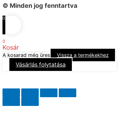
© Minden jog fenntartva
0
0
Kosár
A kosarad még üres
Vissza a termékekhez
Vásárlás folytatása