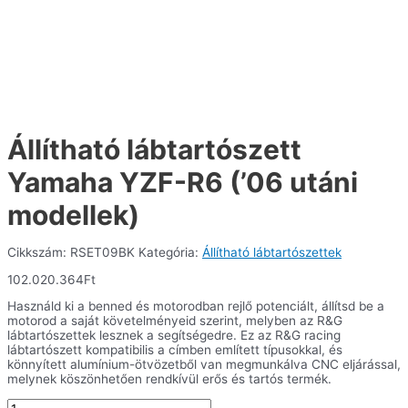
Állítható lábtartószett
Yamaha YZF-R6 (’06 utáni
modellek)
Cikkszám:
RSET09BK
Kategória:
Állítható lábtartószettek
102.020.364
Ft
Használd ki a benned és motorodban rejlő potenciált, állítsd be a
motorod a saját követelményeid szerint, melyben az R&G
lábtartószettek lesznek a segítségedre. Ez az R&G racing
lábtartószett kompatibilis a címben említett típusokkal, és
könnyített alumínium-ötvözetből van megmunkálva CNC eljárással,
melynek köszönhetően rendkívül erős és tartós termék.
Állítható