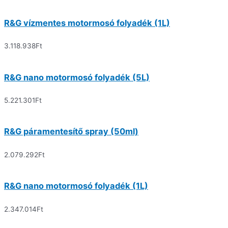
R&G vízmentes motormosó folyadék (1L)
3.118.938
Ft
R&G nano motormosó folyadék (5L)
5.221.301
Ft
R&G páramentesítő spray (50ml)
2.079.292
Ft
R&G nano motormosó folyadék (1L)
2.347.014
Ft