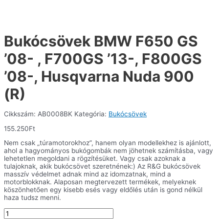
Bukócsövek BMW F650 GS
’08- , F700GS ’13-, F800GS
’08-, Husqvarna Nuda 900
(R)
Cikkszám:
AB0008BK
Kategória:
Bukócsövek
155.250
Ft
Nem csak „túramotorokhoz”, hanem olyan modellekhez is ajánlott,
ahol a hagyományos bukógombák nem jöhetnek számításba, vagy
lehetetlen megoldani a rögzítésüket. Vagy csak azoknak a
tulajoknak, akik bukócsövet szeretnének:) Az R&G bukócsövek
masszív védelmet adnak mind az idomzatnak, mind a
motorblokknak. Alaposan megtervezett termékek, melyeknek
köszönhetően egy kisebb esés vagy eldőlés után is gond nélkül
haza tudsz menni.
Bukócsövek