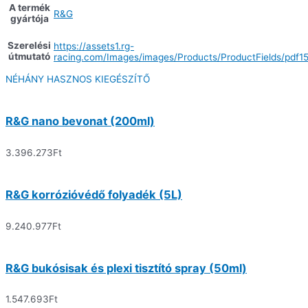
A termék
R&G
gyártója
Szerelési
https://assets1.rg-
útmutató
racing.com/Images/images/Products/ProductFields/pdf15
NÉHÁNY HASZNOS KIEGÉSZÍTŐ
R&G nano bevonat (200ml)
3.396.273
Ft
R&G korrózióvédő folyadék (5L)
9.240.977
Ft
R&G bukósisak és plexi tisztító spray (50ml)
1.547.693
Ft