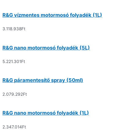
R&G vízmentes motormosó folyadék (1L)
3.118.938
Ft
R&G nano motormosó folyadék (5L)
5.221.301
Ft
R&G páramentesítő spray (50ml)
2.079.292
Ft
R&G nano motormosó folyadék (1L)
2.347.014
Ft