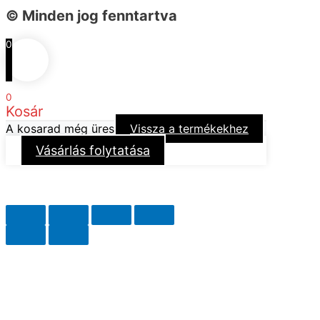
© Minden jog fenntartva
0
0
Kosár
A kosarad még üres
Vissza a termékekhez
Vásárlás folytatása