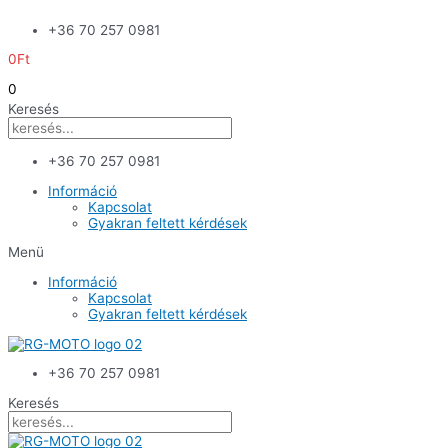
Skip
+36 70 257 0981
to
content
0
Ft
0
Keresés
+36 70 257 0981
Információ
Kapcsolat
Gyakran feltett kérdések
Menü
Információ
Kapcsolat
Gyakran feltett kérdések
+36 70 257 0981
Keresés