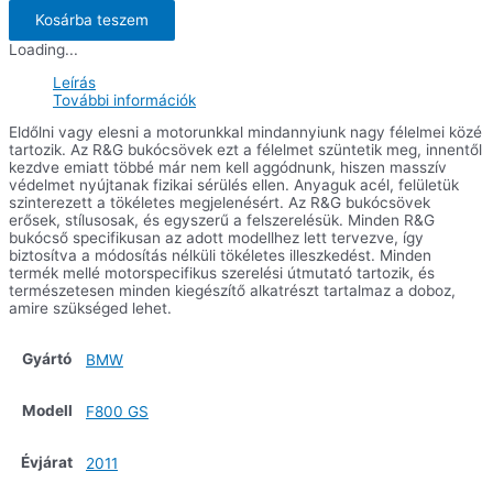
BMW
F650
Kosárba teszem
GS
Loading...
'08-
,
Leírás
F700GS
További információk
'13-,
F800GS
Eldőlni vagy elesni a motorunkkal mindannyiunk nagy félelmei közé
'08-,
tartozik. Az R&G bukócsövek ezt a félelmet szüntetik meg, innentől
Husqvarna
kezdve emiatt többé már nem kell aggódnunk, hiszen masszív
Nuda
védelmet nyújtanak fizikai sérülés ellen. Anyaguk acél, felületük
900
szinterezett a tökéletes megjelenésért. Az R&G bukócsövek
(R)
erősek, stílusosak, és egyszerű a felszerelésük. Minden R&G
mennyiség
bukócső specifikusan az adott modellhez lett tervezve, így
biztosítva a módosítás nélküli tökéletes illeszkedést. Minden
termék mellé motorspecifikus szerelési útmutató tartozik, és
természetesen minden kiegészítő alkatrészt tartalmaz a doboz,
amire szükséged lehet.
Gyártó
BMW
Modell
F800 GS
Évjárat
2011