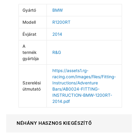
Gyártó
BMW
Modell
R1200RT
Évjárat
2014
A
termék
R&G
gyártója
https://assets1.rg-
racing.com/Images/files/Fitting-
Szerelési
Instructions/Adventure
útmutató
Bars/AB0024-FITTING-
INSTRUCTION-BMW-1200RT-
2014.pdf
NÉHÁNY HASZNOS KIEGÉSZÍTŐ