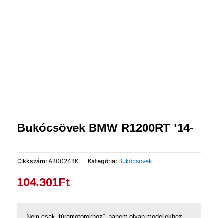
Bukócsövek BMW R1200RT ’14-
Cikkszám:
AB0024BK
Kategória:
Bukócsövek
104.301
Ft
Nem csak „túramotorokhoz”, hanem olyan modellekhez