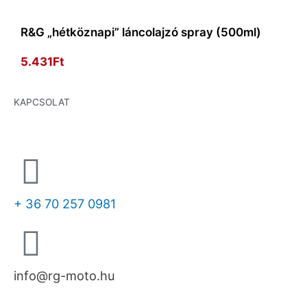
R&G „hétköznapi” láncolajzó spray (500ml)
5.431
Ft
KAPCSOLAT
+ 36 70 257 0981
info@rg-moto.hu