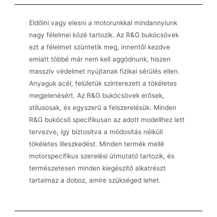
Eldőlni vagy elesni a motorunkkal mindannyiunk
nagy félelmei közé tartozik. Az R&G bukócsövek
ezt a félelmet szüntetik meg, innentől kezdve
emiatt többé már nem kell aggódnunk, hiszen
masszív védelmet nyújtanak fizikai sérülés ellen.
Anyaguk acél, felületük szinterezett a tökéletes
megjelenésért. Az R&G bukócsövek erősek,
stílusosak, és egyszerű a felszerelésük. Minden
R&G bukócső specifikusan az adott modellhez lett
tervezve, így biztosítva a módosítás nélküli
tökéletes illeszkedést. Minden termék mellé
motorspecifikus szerelési útmutató tartozik, és
természetesen minden kiegészítő alkatrészt
tartalmaz a doboz, amire szükséged lehet.