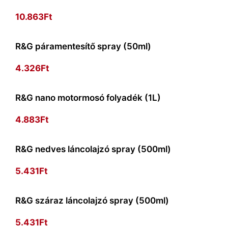
10.863
Ft
R&G páramentesítő spray (50ml)
4.326
Ft
R&G nano motormosó folyadék (1L)
4.883
Ft
R&G nedves láncolajzó spray (500ml)
5.431
Ft
R&G száraz láncolajzó spray (500ml)
5.431
Ft