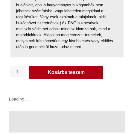
is ajánlott, ahol a hagyományos bukógombák nem
jöhetnek számításba, vagy lehetetlen megoldani a
rögzítésüket. Vagy csak azoknak a tulajoknak, akik
bukócsövet szeretnének:) Az R&G bukócsövek
masszív védelmet adnak mind az idomzatnak, mind a
motorblokknak. Alaposan megtervezett termékek,
melyeknek köszönhetően egy kisebb esés vagy eldőlés
után is gond nélkül haza tudsz menni.
Kosárba teszem
Loading...
Leírás
További információk