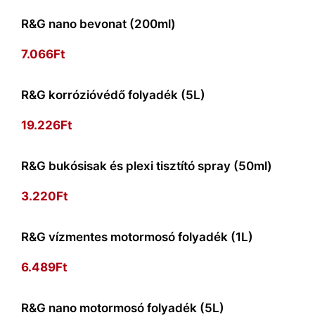
R&G nano bevonat (200ml)
7.066
Ft
R&G korrózióvédő folyadék (5L)
19.226
Ft
R&G bukósisak és plexi tisztító spray (50ml)
3.220
Ft
R&G vízmentes motormosó folyadék (1L)
6.489
Ft
R&G nano motormosó folyadék (5L)