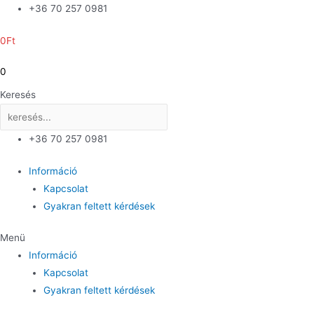
Skip
+36 70 257 0981
to
0
Ft
content
0
Keresés
+36 70 257 0981
Információ
Kapcsolat
Gyakran feltett kérdések
Menü
Információ
Kapcsolat
Gyakran feltett kérdések