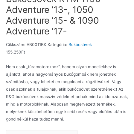
Adventure ’13-, 1050
Adventure ’15- & 1090
Adventure ’17-
Cikkszám:
AB0011BK
Kategória:
Bukócsövek
155.250
Ft
Nem csak „túramotorokhoz”, hanem olyan modellekhez is
ajánlott, ahol a hagyományos bukógombák nem jöhetnek
számításba, vagy lehetetlen megoldani a rögzítésüket. Vagy
csak azoknak a tulajoknak, akik bukócsövet szeretnének:) Az
R&G bukócsövek masszív védelmet adnak mind az idomzatnak,
mind a motorblokknak. Alaposan megtervezett termékek,
melyeknek köszönhetően egy kisebb esés vagy eldőlés után is
gond nélkül haza tudsz menni.
Bukócsövek