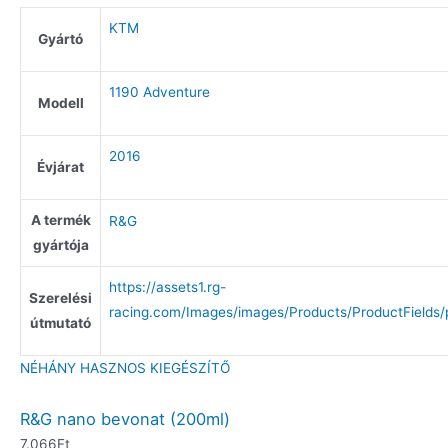
KTM
Gyártó
1190 Adventure
Modell
2016
Évjárat
A termék
R&G
gyártója
https://assets1.rg-
Szerelési
racing.com/Images/images/Products/ProductFields/
útmutató
NÉHÁNY HASZNOS KIEGÉSZÍTŐ
R&G nano bevonat (200ml)
7.066
Ft