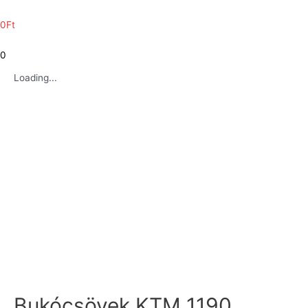
0
Ft
0
Loading...
Bukócsövek KTM 1190