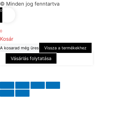
© Minden jog fenntartva
0
0
Kosár
A kosarad még üres
Vissza a termékekhez
Vásárlás folytatása