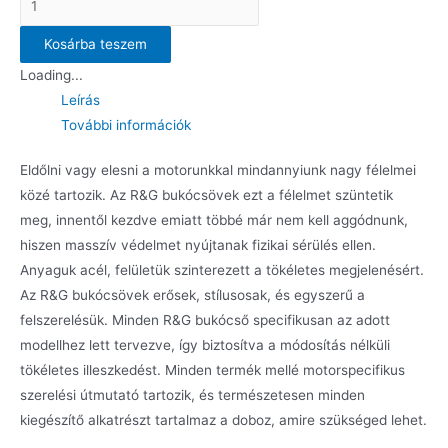
KTM
Kosárba teszem
1190
Adventure
Loading...
'13-,
Leírás
1050
További információk
Adventure
Eldőlni vagy elesni a motorunkkal mindannyiunk nagy félelmei
'15-
közé tartozik. Az R&G bukócsövek ezt a félelmet szüntetik
&
meg, innentől kezdve emiatt többé már nem kell aggódnunk,
1090
hiszen masszív védelmet nyújtanak fizikai sérülés ellen.
Adventure
Anyaguk acél, felületük szinterezett a tökéletes megjelenésért.
'17-
Az R&G bukócsövek erősek, stílusosak, és egyszerű a
mennyiség
felszerelésük. Minden R&G bukócső specifikusan az adott
modellhez lett tervezve, így biztosítva a módosítás nélküli
tökéletes illeszkedést. Minden termék mellé motorspecifikus
szerelési útmutató tartozik, és természetesen minden
kiegészítő alkatrészt tartalmaz a doboz, amire szükséged lehet.