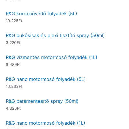
R&G korrózióvédő folyadék (5L)
19.226
Ft
R&G bukósisak és plexi tisztító spray (50ml)
3.220
Ft
R&G vízmentes motormosó folyadék (1L)
6.489
Ft
R&G nano motormosó folyadék (5L)
10.863
Ft
R&G páramentesítő spray (50ml)
4.326
Ft
R&G nano motormosó folyadék (1L)