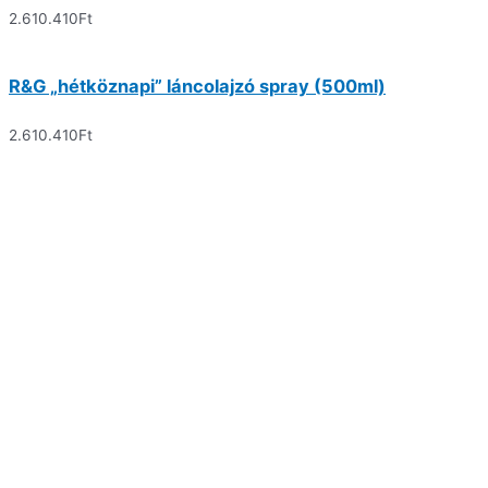
2.610.410
Ft
R&G „hétköznapi” láncolajzó spray (500ml)
2.610.410
Ft