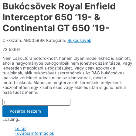
Bukócsövek Royal Enfield
Interceptor 650 ’19- &
Continental GT 650 ’19-
Cikkszám:
AB0059BK
Kategória:
Bukócsövek
73.539
Ft
Nem csak „túramotorokhoz”, hanem olyan modellekhez is ajánlott,
ahol a hagyományos bukógombák nem jöhetnek számításba, vagy
lehetetlen megoldani a rögzítésüket. Vagy csak azoknak a
tulajoknak, akik bukócsövet szeretnének:) Az R&G bukócsövek
masszív védelmet adnak mind az idomzatnak, mind a
motorblokknak. Alaposan megtervezett termékek, melyeknek
köszönhetően egy kisebb esés vagy eldőlés után is gond nélkül
haza tudsz menni.
Bukócsövek
Royal
Enfield
Kosárba teszem
Interceptor
Loading...
650
’19-
Leírás
&
További információk
Continental