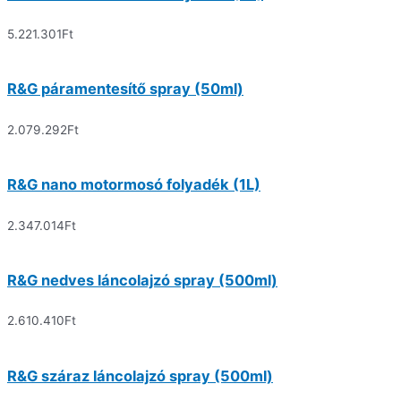
5.221.301
Ft
R&G páramentesítő spray (50ml)
2.079.292
Ft
R&G nano motormosó folyadék (1L)
2.347.014
Ft
R&G nedves láncolajzó spray (500ml)
2.610.410
Ft
R&G száraz láncolajzó spray (500ml)