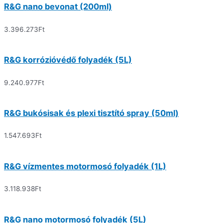
R&G nano bevonat (200ml)
3.396.273
Ft
R&G korrózióvédő folyadék (5L)
9.240.977
Ft
R&G bukósisak és plexi tisztító spray (50ml)
1.547.693
Ft
R&G vízmentes motormosó folyadék (1L)
3.118.938
Ft
R&G nano motormosó folyadék (5L)