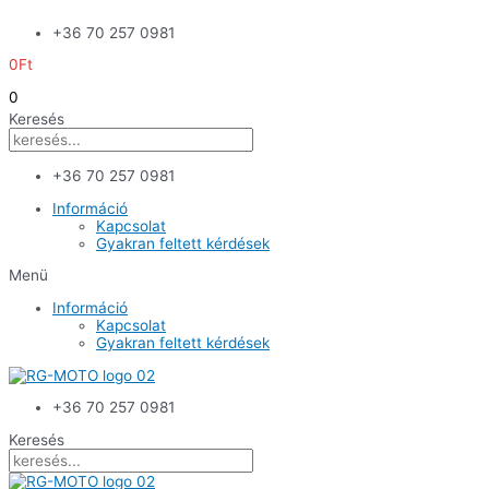
Skip
+36 70 257 0981
to
content
0
Ft
0
Keresés
+36 70 257 0981
Információ
Kapcsolat
Gyakran feltett kérdések
Menü
Információ
Kapcsolat
Gyakran feltett kérdések
+36 70 257 0981
Keresés