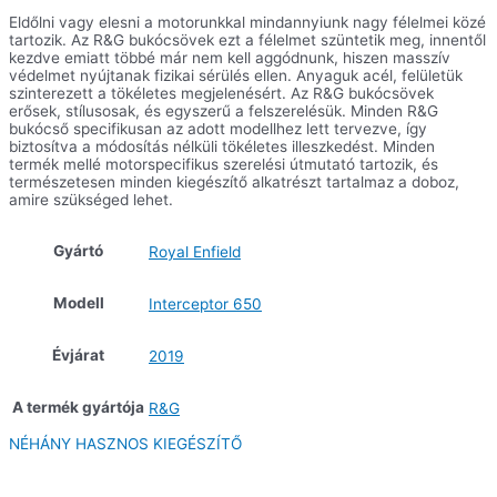
GT
Eldőlni vagy elesni a motorunkkal mindannyiunk nagy félelmei közé
650
tartozik. Az R&G bukócsövek ezt a félelmet szüntetik meg, innentől
’19-
kezdve emiatt többé már nem kell aggódnunk, hiszen masszív
mennyiség
védelmet nyújtanak fizikai sérülés ellen. Anyaguk acél, felületük
szinterezett a tökéletes megjelenésért. Az R&G bukócsövek
erősek, stílusosak, és egyszerű a felszerelésük. Minden R&G
bukócső specifikusan az adott modellhez lett tervezve, így
biztosítva a módosítás nélküli tökéletes illeszkedést. Minden
termék mellé motorspecifikus szerelési útmutató tartozik, és
természetesen minden kiegészítő alkatrészt tartalmaz a doboz,
amire szükséged lehet.
Gyártó
Royal Enfield
Modell
Interceptor 650
Évjárat
2019
A termék gyártója
R&G
NÉHÁNY HASZNOS KIEGÉSZÍTŐ