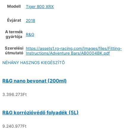
Modell
Tiger 800 XRX
Évjárat
2018
A termék
R&G
gyártója
Szerelési
https://assets1.rg-racing.com/Images/files/Fitting-
útmutató
Instructions/Adventure Bars/AB0004BK.pdf
NÉHÁNY HASZNOS KIEGÉSZÍTŐ
R&G nano bevonat (200ml)
3.396.273
Ft
R&G korrózióvédő folyadék (5L)
9.240.977
Ft