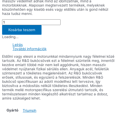
masszív védelmet adnak mind az idomzatnak, mind a
motorblokknak. Alaposan megtervezett termékek, melyeknek
köszönhetően egy kisebb esés vagy eldőlés után is gond nélkül
haza tudsz menni.
Bukócsövek
Triumph
Tiger
Kosárba teszem
800
Loading...
'11-
/
Leírás
Tiger
További információk
800
XC
Eldőlni vagy elesni a motorunkkal mindannyiunk nagy félelmei közé
'11-
tartozik. Az R&G bukócsövek ezt a félelmet szüntetik meg, innentől
'17/
kezdve emiatt többé már nem kell aggódnunk, hiszen masszív
Tiger
védelmet nyújtanak fizikai sérülés ellen. Anyaguk acél, felületük
800
szinterezett a tökéletes megjelenésért. Az R&G bukócsövek
XCA
erősek, stílusosak, és egyszerű a felszerelésük. Minden R&G
'18-
bukócső specifikusan az adott modellhez lett tervezve, így
/
biztosítva a módosítás nélküli tökéletes illeszkedést. Minden
Tiger
termék mellé motorspecifikus szerelési útmutató tartozik, és
800
természetesen minden kiegészítő alkatrészt tartalmaz a doboz,
XCX
amire szükséged lehet.
/
XRX
'18
Gyártó
Triumph
mennyiség