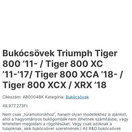
Bukócsövek Triumph Tiger
800 ’11- / Tiger 800 XC
’11-’17/ Tiger 800 XCA ’18- /
Tiger 800 XCX / XRX ’18
Cikkszám:
AB0004BK
Kategória:
Bukócsövek
48.977.273
Ft
Nem csak „túramotorokhoz”, hanem olyan modellekhez is ajánlott,
ahol a hagyományos bukógombák nem jöhetnek számításba, vagy
lehetetlen megoldani a rögzítésüket. Vagy csak azoknak a
tulajoknak, akik bukócsövet szeretnének:) Az R&G bukócsövek