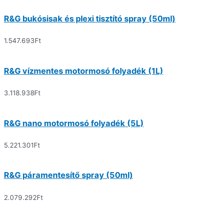
R&G bukósisak és plexi tisztító spray (50ml)
1.547.693
Ft
R&G vízmentes motormosó folyadék (1L)
3.118.938
Ft
R&G nano motormosó folyadék (5L)
5.221.301
Ft
R&G páramentesítő spray (50ml)
2.079.292
Ft