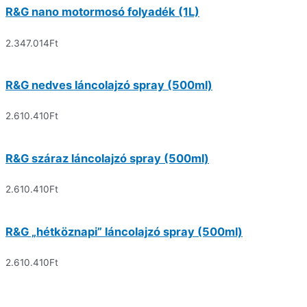
R&G nano motormosó folyadék (1L)
2.347.014
Ft
R&G nedves láncolajzó spray (500ml)
2.610.410
Ft
R&G száraz láncolajzó spray (500ml)
2.610.410
Ft
R&G „hétköznapi” láncolajzó spray (500ml)
2.610.410
Ft