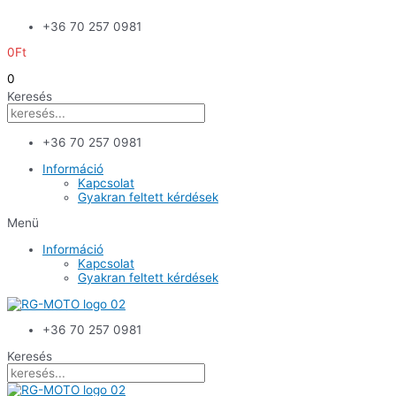
Skip
+36 70 257 0981
to
content
0
Ft
0
Keresés
+36 70 257 0981
Információ
Kapcsolat
Gyakran feltett kérdések
Menü
Információ
Kapcsolat
Gyakran feltett kérdések
+36 70 257 0981
Keresés