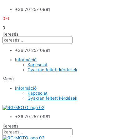
Skip
+36 70 257 0981
to
content
0
Ft
0
Keresés
+36 70 257 0981
Információ
Kapcsolat
Gyakran feltett kérdések
Menü
Információ
Kapcsolat
Gyakran feltett kérdések
+36 70 257 0981
Keresés