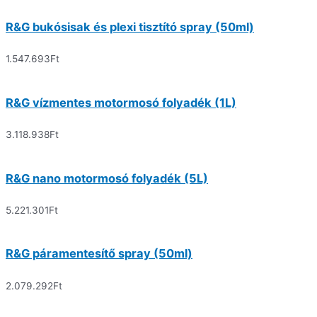
R&G bukósisak és plexi tisztító spray (50ml)
1.547.693
Ft
R&G vízmentes motormosó folyadék (1L)
3.118.938
Ft
R&G nano motormosó folyadék (5L)
5.221.301
Ft
R&G páramentesítő spray (50ml)
2.079.292
Ft