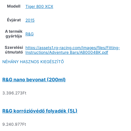
Modell
Tiger 800 XCX
Évjárat
2015
A termék
R&G
gyártója
Szerelési
https://assets1.rg-racing.com/Images/files/Fitting-
útmutató
Instructions/Adventure Bars/AB0004BK.pdf
NÉHÁNY HASZNOS KIEGÉSZÍTŐ
R&G nano bevonat (200ml)
3.396.273
Ft
R&G korrózióvédő folyadék (5L)
9.240.977
Ft