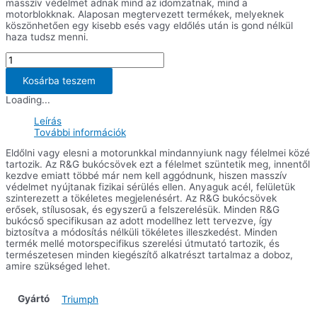
masszív védelmet adnak mind az idomzatnak, mind a
motorblokknak. Alaposan megtervezett termékek, melyeknek
köszönhetően egy kisebb esés vagy eldőlés után is gond nélkül
haza tudsz menni.
Bukócsövek
Triumph
Tiger
Kosárba teszem
800
Loading...
'11-
/
Leírás
Tiger
További információk
800
XC
Eldőlni vagy elesni a motorunkkal mindannyiunk nagy félelmei közé
'11-
tartozik. Az R&G bukócsövek ezt a félelmet szüntetik meg, innentől
'17/
kezdve emiatt többé már nem kell aggódnunk, hiszen masszív
Tiger
védelmet nyújtanak fizikai sérülés ellen. Anyaguk acél, felületük
800
szinterezett a tökéletes megjelenésért. Az R&G bukócsövek
XCA
erősek, stílusosak, és egyszerű a felszerelésük. Minden R&G
'18-
bukócső specifikusan az adott modellhez lett tervezve, így
/
biztosítva a módosítás nélküli tökéletes illeszkedést. Minden
Tiger
termék mellé motorspecifikus szerelési útmutató tartozik, és
800
természetesen minden kiegészítő alkatrészt tartalmaz a doboz,
XCX
amire szükséged lehet.
/
XRX
'18
Gyártó
Triumph
mennyiség