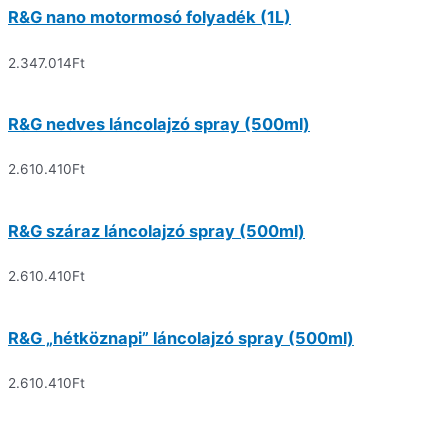
R&G nano motormosó folyadék (1L)
2.347.014
Ft
R&G nedves láncolajzó spray (500ml)
2.610.410
Ft
R&G száraz láncolajzó spray (500ml)
2.610.410
Ft
R&G „hétköznapi” láncolajzó spray (500ml)
2.610.410
Ft