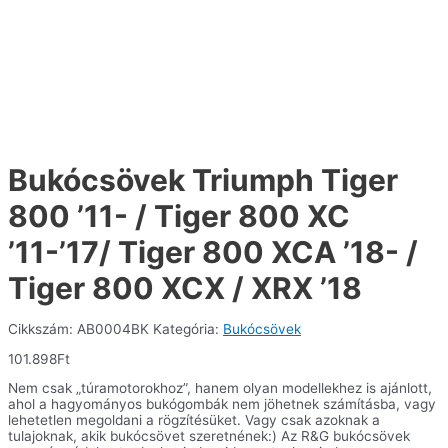
Bukócsövek Triumph Tiger
800 ’11- / Tiger 800 XC
’11-’17/ Tiger 800 XCA ’18- /
Tiger 800 XCX / XRX ’18
Cikkszám:
AB0004BK
Kategória:
Bukócsövek
101.898
Ft
Nem csak „túramotorokhoz”, hanem olyan modellekhez is ajánlott,
ahol a hagyományos bukógombák nem jöhetnek számításba, vagy
lehetetlen megoldani a rögzítésüket. Vagy csak azoknak a
tulajoknak, akik bukócsövet szeretnének:) Az R&G bukócsövek