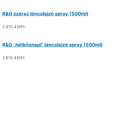
R&G száraz láncolajzó spray (500ml)
2.610.410
Ft
R&G „hétköznapi” láncolajzó spray (500ml)
2.610.410
Ft