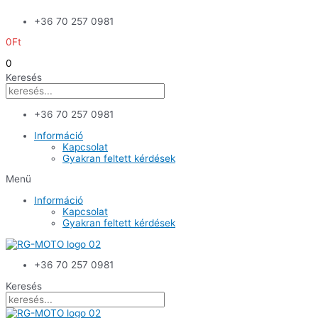
Skip
+36 70 257 0981
to
content
0
Ft
0
Keresés
+36 70 257 0981
Információ
Kapcsolat
Gyakran feltett kérdések
Menü
Információ
Kapcsolat
Gyakran feltett kérdések
+36 70 257 0981
Keresés