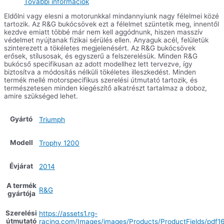
További információk
Eldőlni vagy elesni a motorunkkal mindannyiunk nagy félelmei közé
tartozik. Az R&G bukócsövek ezt a félelmet szüntetik meg, innentől
kezdve emiatt többé már nem kell aggódnunk, hiszen masszív
védelmet nyújtanak fizikai sérülés ellen. Anyaguk acél, felületük
szinterezett a tökéletes megjelenésért. Az R&G bukócsövek
erősek, stílusosak, és egyszerű a felszerelésük. Minden R&G
bukócső specifikusan az adott modellhez lett tervezve, így
biztosítva a módosítás nélküli tökéletes illeszkedést. Minden
termék mellé motorspecifikus szerelési útmutató tartozik, és
természetesen minden kiegészítő alkatrészt tartalmaz a doboz,
amire szükséged lehet.
Gyártó
Triumph
Modell
Trophy 1200
Évjárat
2014
A termék
R&G
gyártója
Szerelési
https://assets1.rg-
útmutató
racing.com/Images/images/Products/ProductFields/pdf16