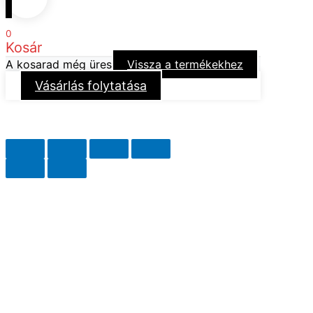
0
Kosár
A kosarad még üres
Vissza a termékekhez
Vásárlás folytatása