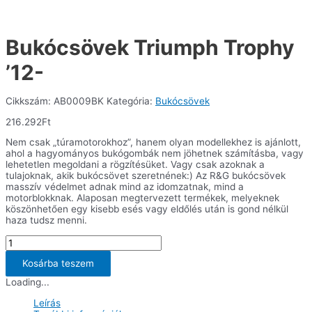
Bukócsövek Triumph Trophy
’12-
Cikkszám:
AB0009BK
Kategória:
Bukócsövek
216.292
Ft
Nem csak „túramotorokhoz”, hanem olyan modellekhez is ajánlott,
ahol a hagyományos bukógombák nem jöhetnek számításba, vagy
lehetetlen megoldani a rögzítésüket. Vagy csak azoknak a
tulajoknak, akik bukócsövet szeretnének:) Az R&G bukócsövek
masszív védelmet adnak mind az idomzatnak, mind a
motorblokknak. Alaposan megtervezett termékek, melyeknek
köszönhetően egy kisebb esés vagy eldőlés után is gond nélkül
haza tudsz menni.
Bukócsövek
Triumph
Trophy
Kosárba teszem
'12-
Loading...
mennyiség
Leírás