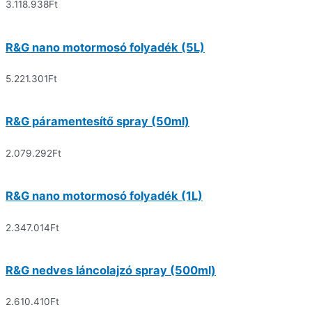
3.118.938
Ft
R&G nano motormosó folyadék (5L)
5.221.301
Ft
R&G páramentesítő spray (50ml)
2.079.292
Ft
R&G nano motormosó folyadék (1L)
2.347.014
Ft
R&G nedves láncolajzó spray (500ml)
2.610.410
Ft