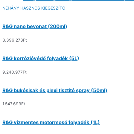
NÉHÁNY HASZNOS KIEGÉSZÍTŐ
R&G nano bevonat (200ml)
3.396.273
Ft
R&G korrózióvédő folyadék (5L)
9.240.977
Ft
R&G bukósisak és plexi tisztító spray (50ml)
1.547.693
Ft
R&G vízmentes motormosó folyadék (1L)