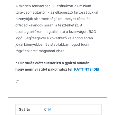
A minden tekintetben új, szálhúzott alumínium
túra-csomagtartóink az elképesztő tartósságukkal
bizonyítják rátermettségüket, melyet túrák és
offroad kalandok során is tesztelhetsz. A
csomagtartókon megtalálható a lézervágott R&G
logó. Segítségével a következő kalandod során
jóval könnyebben és stabilabban fogod tudni
rögzíteni amit magaddal viszel.
* Elindulás előtt ellenőrizd a gyártó oldalán,
hogy mennyi súlyt pakolhatsz fel:
KATTINTS IDE!
„””
Gyártó
KTM