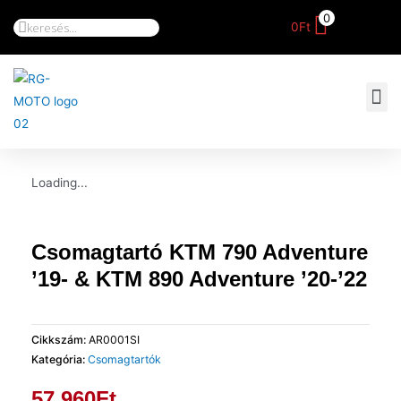
0
0
Ft
Loading...
Csomagtartó KTM 790 Adventure
’19- & KTM 890 Adventure ’20-’22
Cikkszám:
AR0001SI
Kategória:
Csomagtartók
57.960
Ft