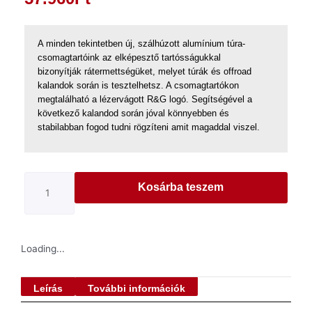
A minden tekintetben új, szálhúzott alumínium túra-
csomagtartóink az elképesztő tartósságukkal
bizonyítják rátermettségüket, melyet túrák és offroad
kalandok során is tesztelhetsz. A csomagtartókon
megtalálható a lézervágott R&G logó. Segítségével a
következő kalandod során jóval könnyebben és
stabilabban fogod tudni rögzíteni amit magaddal viszel.
Kosárba teszem
Loading...
Leírás
További információk