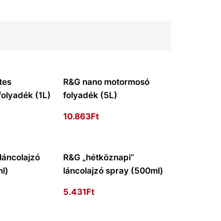
tes
R&G nano motormosó
olyadék (1L)
folyadék (5L)
10.863
Ft
láncolajzó
R&G „hétköznapi”
l)
láncolajzó spray (500ml)
5.431
Ft