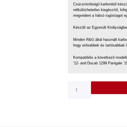
Csúcsminőségű karbonból készül
nélkülözhetetlen kiegészítő, kife
megvédeni a hátsó rugóstagot e
Készült az Egyesült Királyságba
Minden R&G által használt karbo
hogy erősebbek és tartósabbak 
Kompatibilis a következő modelle
’12- and Ducati 1299 Panigale ’1