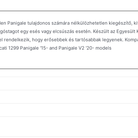
 Panigale tulajdonos számára nélkülözhetetlen kiegészítő, kif
góstagot egy esés vagy elcsúszás esetén. Készült az Egyesült 
l rendelkezik, hogy erősebbek és tartósabbak legyenek. Kompat
ucati 1299 Panigale '15- and Panigale V2 '20- models