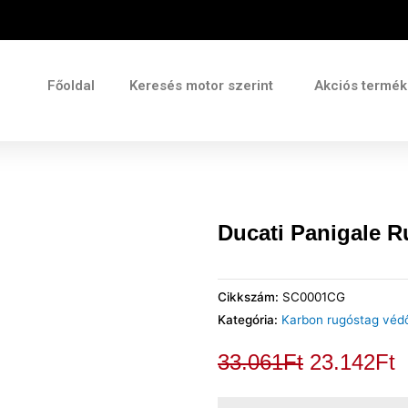
Főoldal
Keresés motor szerint
Akciós termé
Ducati Panigale 
Cikkszám:
SC0001CG
Kategória:
Karbon rugóstag véd
33.061
Ft
23.142
Ft