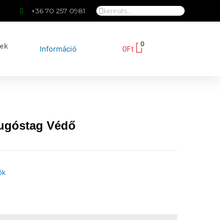
+36 70 257 0981
0
kek
Információ
0
Ft
Rugóstag Védő
ők