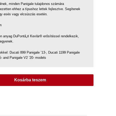
nek, minden Panigale tulajdonos számára
jezetten ehhez a típushoz lettek fejlesztve. Segítenek
gy esés vagy elcsúszás esetén.
n
n anyag DuPontâ„¢ Kevlár® erősítéssel rendelkezik,
legyenek.
kkel: Ducati 899 Panigale ’13-, Ducati 1199 Panigale
5- and Panigale V2 ’20- models
Kosárba teszem