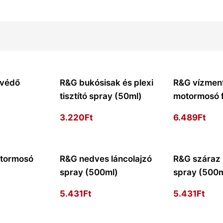
óvédő
R&G bukósisak és plexi
R&G vízmen
)
tisztító spray (50ml)
motormosó f
3.220
Ft
6.489
Ft
tormosó
R&G nedves láncolajzó
R&G száraz 
spray (500ml)
spray (500m
5.431
Ft
5.431
Ft