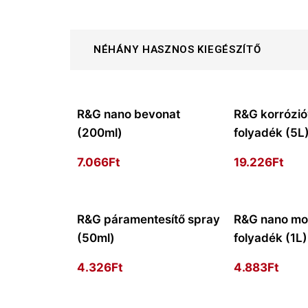
NÉHÁNY HASZNOS KIEGÉSZÍTŐ
R&G nano bevonat
R&G korrózi
(200ml)
folyadék (5L
7.066
Ft
19.226
Ft
R&G páramentesítő spray
R&G nano mo
(50ml)
folyadék (1L)
4.326
Ft
4.883
Ft