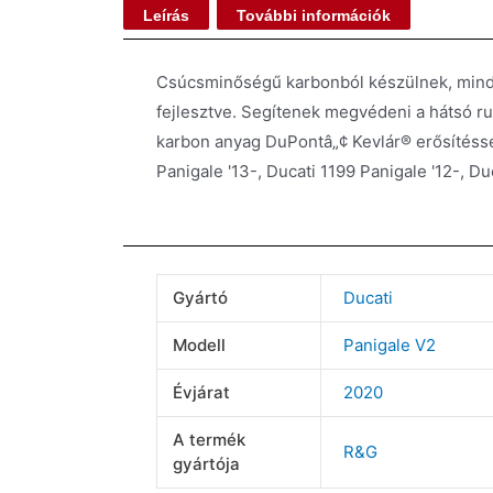
Leírás
További információk
Csúcsminőségű karbonból készülnek, minden
fejlesztve. Segítenek megvédeni a hátsó ru
karbon anyag DuPontâ„¢ Kevlár® erősítésse
Panigale '13-, Ducati 1199 Panigale '12-, D
Gyártó
Ducati
Modell
Panigale V2
Évjárat
2020
A termék
R&G
gyártója