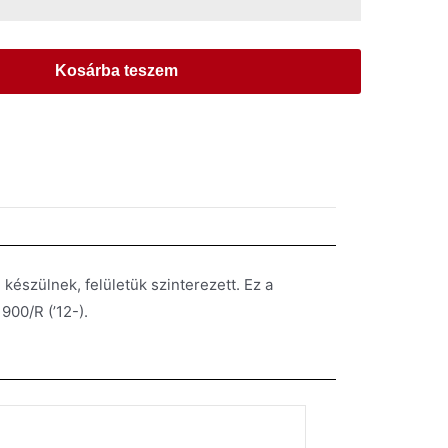
Kosárba teszem
észülnek, felületük szinterezett. Ez a
00/R (’12-).