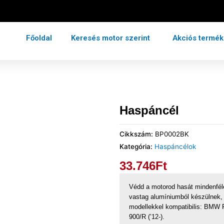
Főoldal
Keresés motor szerint
Akciós termé
Haspáncél
Cikkszám:
BP0002BK
Kategória:
Haspáncélok
33.746
Ft
Védd a motorod hasát mindenfél
vastag alumíniumból készülnek, 
modellekkel kompatibilis: BMW 
900/R (’12-).