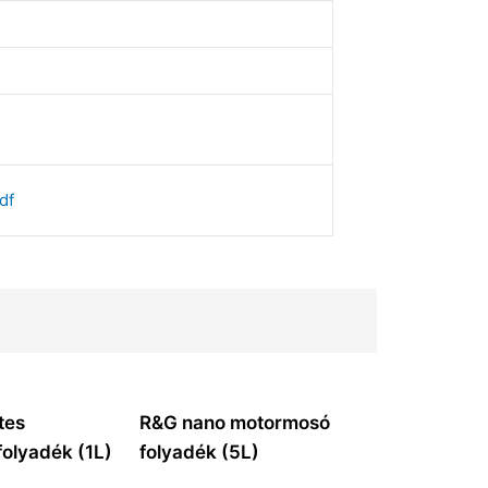
df
tes
R&G nano motormosó
olyadék (1L)
folyadék (5L)