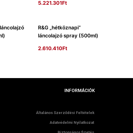
5.221.301
Ft
láncolajzó
R&G „hétköznapi”
l)
láncolajzó spray (500ml)
2.610.410
Ft
INFORMÁCIÓK
Általános Szerződési Feltételek
Adatvédelmi Nyilatkozat
Biztonságos fizetés