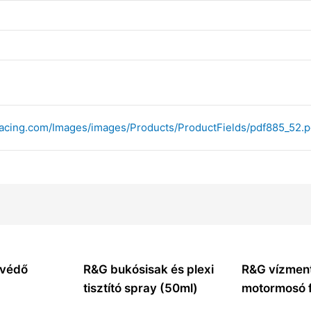
-racing.com/Images/images/Products/ProductFields/pdf885_52.p
óvédő
R&G bukósisak és plexi
R&G vízmen
)
tisztító spray (50ml)
motormosó f