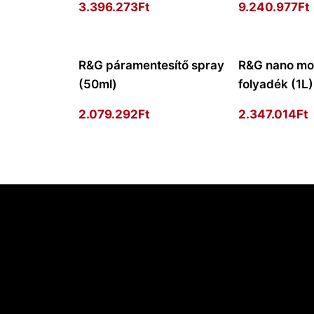
3.396.273
Ft
9.240.977
Ft
R&G páramentesítő spray
R&G nano mo
(50ml)
folyadék (1L)
2.079.292
Ft
2.347.014
Ft