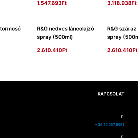
1.547.693
Ft
3.118.938
Ft
tormosó
R&G nedves láncolajzó
R&G száraz 
spray (500ml)
spray (500m
2.610.410
Ft
2.610.410
Ft
KAPCSOLAT
+ 36 70 257 0981