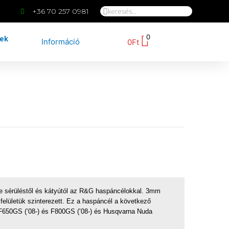
+36 70 257 0981
0
kek
Információ
0
Ft
e sérüléstől és kátyútól az R&G haspáncélokkal. 3mm
felületük szinterezett. Ez a haspáncél a következő
F650GS (’08-) és F800GS (’08-) és Husqvarna Nuda