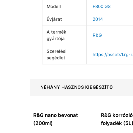
Modell
F800 GS
Évjárat
2014
A termék
R&G
gyártója
Szerelési
https://assets1.rg
segédlet
NÉHÁNY HASZNOS KIEGÉSZÍTŐ
R&G nano bevonat
R&G korrózi
(200ml)
folyadék (5L