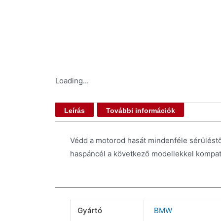
Loading...
Leírás
További információk
Védd a motorod hasát mindenféle sérüléstől
haspáncél a következő modellekkel kompati
Gyártó
BMW