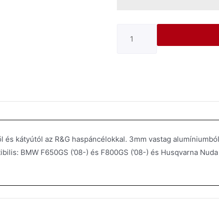
 és kátyútól az R&G haspáncélokkal. 3mm vastag alumíniumból k
bilis: BMW F650GS (’08-) és F800GS (’08-) és Husqvarna Nuda 9