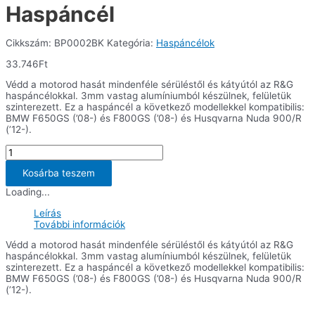
Haspáncél
Cikkszám:
BP0002BK
Kategória:
Haspáncélok
33.746
Ft
Védd a motorod hasát mindenféle sérüléstől és kátyútól az R&G
haspáncélokkal. 3mm vastag alumíniumból készülnek, felületük
szinterezett. Ez a haspáncél a következő modellekkel kompatibilis:
BMW F650GS (’08-) és F800GS (’08-) és Husqvarna Nuda 900/R
(’12-).
Haspáncél
mennyiség
Kosárba teszem
Loading...
Leírás
További információk
Védd a motorod hasát mindenféle sérüléstől és kátyútól az R&G
haspáncélokkal. 3mm vastag alumíniumból készülnek, felületük
szinterezett. Ez a haspáncél a következő modellekkel kompatibilis:
BMW F650GS (’08-) és F800GS (’08-) és Husqvarna Nuda 900/R
(’12-).