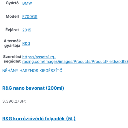
Gyártó
BMW
Modell
F700GS
Évjárat
2015
A termék
R&G
gyártója
Szerelési
https://assets1.rg-
segédlet
racing.com/Images/images/Products/ProductFields/pdf8
NÉHÁNY HASZNOS KIEGÉSZÍTŐ
R&G nano bevonat (200ml)
3.396.273
Ft
R&G korrózióvédő folyadék (5L)