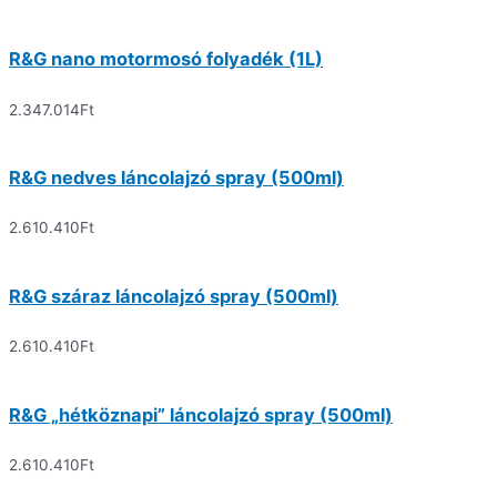
R&G nano motormosó folyadék (1L)
2.347.014
Ft
R&G nedves láncolajzó spray (500ml)
2.610.410
Ft
R&G száraz láncolajzó spray (500ml)
2.610.410
Ft
R&G „hétköznapi” láncolajzó spray (500ml)
2.610.410
Ft