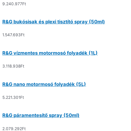
9.240.977
Ft
R&G bukósisak és plexi tisztító spray (50ml)
1.547.693
Ft
R&G vízmentes motormosó folyadék (1L)
3.118.938
Ft
R&G nano motormosó folyadék (5L)
5.221.301
Ft
R&G páramentesítő spray (50ml)
2.079.292
Ft