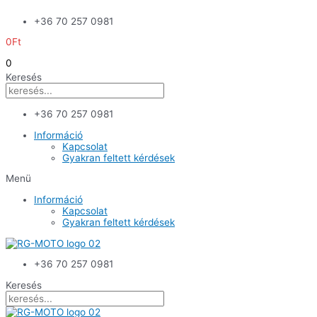
Skip
+36 70 257 0981
to
content
0
Ft
0
Keresés
+36 70 257 0981
Információ
Kapcsolat
Gyakran feltett kérdések
Menü
Információ
Kapcsolat
Gyakran feltett kérdések
+36 70 257 0981
Keresés