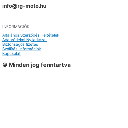
info@rg-moto.hu
INFORMÁCIÓK
Általános Szerződési Feltételek
Adatvédelmi Nyilatkozat
Biztonságos fizetés
Szállítási információk
Kapcsolat
© Minden jog fenntartva
0
0
Kosár
A kosarad még üres
Vissza a termékekhez
Vásárlás folytatása