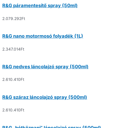
R&G páramentesítő spray (50ml)
2.079.292
Ft
R&G nano motormosó folyadék (1L)
2.347.014
Ft
R&G nedves láncolajzó spray (500ml)
2.610.410
Ft
R&G száraz láncolajzó spray (500ml)
2.610.410
Ft
R&G „hétköznapi” láncolajzó spray (500ml)