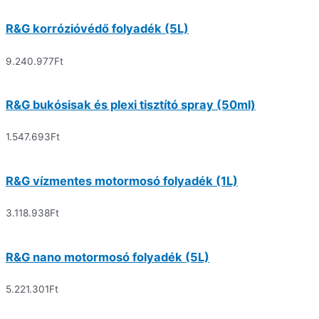
R&G korrózióvédő folyadék (5L)
9.240.977
Ft
R&G bukósisak és plexi tisztító spray (50ml)
1.547.693
Ft
R&G vízmentes motormosó folyadék (1L)
3.118.938
Ft
R&G nano motormosó folyadék (5L)
5.221.301
Ft