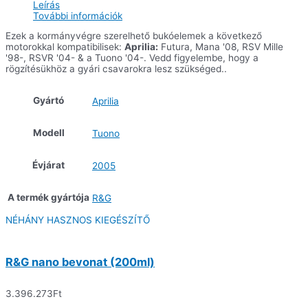
Leírás
modellek
További információk
mennyiség
Ezek a kormányvégre szerelhető bukóelemek a következő
motorokkal kompatibilisek:
Aprilia:
Futura, Mana '08, RSV Mille
'98-, RSVR '04- & a Tuono '04-. Vedd figyelembe, hogy a
rögzítésükhöz a gyári csavarokra lesz szükséged..
Gyártó
Aprilia
Modell
Tuono
Évjárat
2005
A termék gyártója
R&G
NÉHÁNY HASZNOS KIEGÉSZÍTŐ
R&G nano bevonat (200ml)
3.396.273
Ft