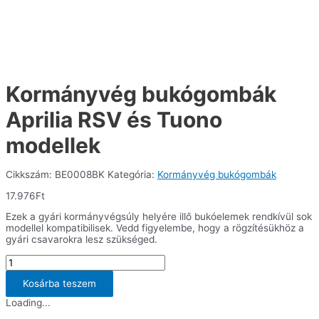
Kormányvég bukógombák
Aprilia RSV és Tuono
modellek
Cikkszám:
BE0008BK
Kategória:
Kormányvég bukógombák
17.976
Ft
Ezek a gyári kormányvégsúly helyére illő bukóelemek rendkívül sok
modellel kompatibilisek. Vedd figyelembe, hogy a rögzítésükhöz a
gyári csavarokra lesz szükséged.
Kormányvég
bukógombák
Aprilia
Kosárba teszem
RSV
Loading...
és
Tuono