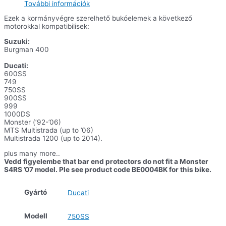
További információk
mennyiség
Ezek a kormányvégre szerelhető bukóelemek a következő
motorokkal kompatibilisek:
Suzuki:
Burgman 400
Ducati:
600SS
749
750SS
900SS
999
1000DS
Monster (’92-’06)
MTS Multistrada (up to ’06)
Multistrada 1200 (up to 2014).
plus many more..
Vedd figyelembe that bar end protectors do not fit a Monster
S4RS ’07 model. Ple see product code BE0004BK for this bike.
Gyártó
Ducati
Modell
750SS