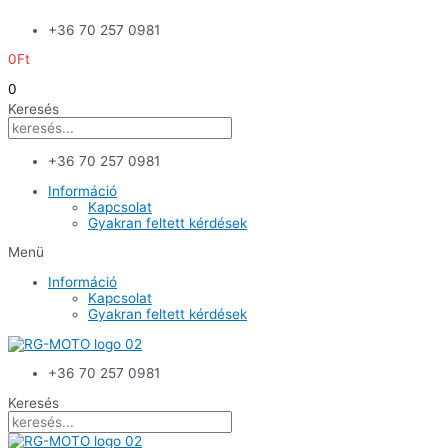
Skip
+36 70 257 0981
to
content
0
Ft
0
Keresés
+36 70 257 0981
Információ
Kapcsolat
Gyakran feltett kérdések
Menü
Információ
Kapcsolat
Gyakran feltett kérdések
+36 70 257 0981
Keresés