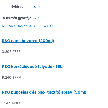
Évjárat
2006
A termék gyártója
R&G
NÉHÁNY HASZNOS KIEGÉSZÍTŐ
R&G nano bevonat (200ml)
3.396.273
Ft
R&G korrózióvédő folyadék (5L)
9.240.977
Ft
R&G bukósisak és plexi tisztító spray (50ml)
1.547.693
Ft