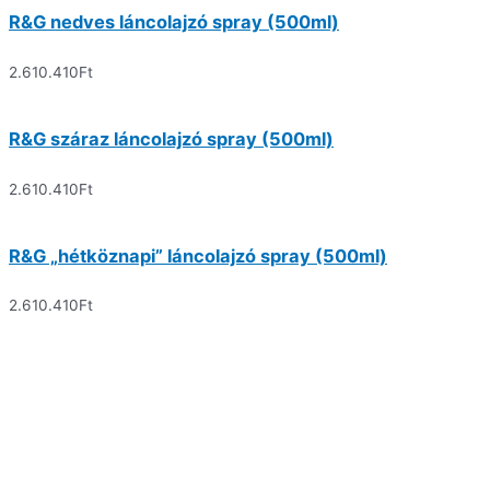
R&G nedves láncolajzó spray (500ml)
2.610.410
Ft
R&G száraz láncolajzó spray (500ml)
2.610.410
Ft
R&G „hétköznapi” láncolajzó spray (500ml)
2.610.410
Ft