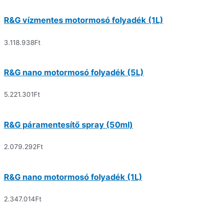
R&G vízmentes motormosó folyadék (1L)
3.118.938
Ft
R&G nano motormosó folyadék (5L)
5.221.301
Ft
R&G páramentesítő spray (50ml)
2.079.292
Ft
R&G nano motormosó folyadék (1L)
2.347.014
Ft