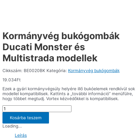
Kormányvég bukógombák
Ducati Monster és
Multistrada modellek
Cikkszám:
BE0020BK
Kategória:
Kormányvég bukógombák
19.034
Ft
Ezek a gyári kormányvégsúly helyére illő bukóelemek rendkívül sok
modellel kompatibilisek. Kattints a „további információ” menüfülre,
hogy többet megtudj. Vortex kézvédőkkel is kompatibilisek.
Kormányvég
bukógombák
Ducati
Kosárba teszem
Monster
Loading...
és
Multistrada
Leírás
modellek