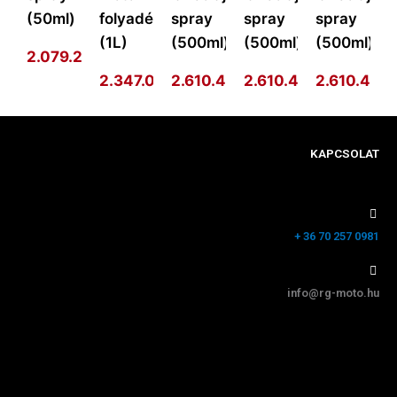
(50ml)
folyadék
spray
spray
spray
(1L)
(500ml)
(500ml)
(500ml)
2.079.292
Ft
2.347.014
2.610.410
Ft
2.610.410
Ft
2.610.410
Ft
F
KAPCSOLAT
+ 36 70 257 0981
info@rg-moto.hu