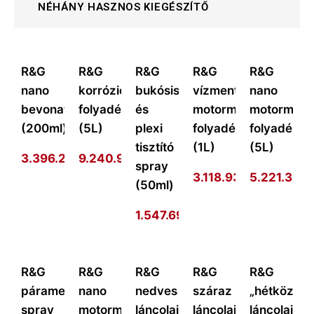
NÉHÁNY HASZNOS KIEGÉSZÍTŐ
R&G
R&G
R&G
R&G
R&G
nano
korrózióvédő
bukósisak
vízmentes
nano
bevonat
folyadék
és
motormosó
motormos
(200ml)
(5L)
plexi
folyadék
folyadék
tisztító
(1L)
(5L)
3.396.273
9.240.977
Ft
Ft
spray
3.118.938
Ft
5.221.301
F
(50ml)
1.547.693
Ft
R&G
R&G
R&G
R&G
R&G
páramentesítő
nano
nedves
száraz
„hétköznap
spray
motormosó
láncolajzó
láncolajzó
láncolajzó