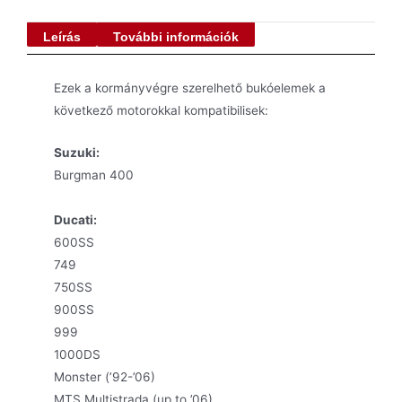
Leírás
További információk
Ezek a kormányvégre szerelhető bukóelemek a
következő motorokkal kompatibilisek:
Suzuki:
Burgman 400
Ducati:
600SS
749
750SS
900SS
999
1000DS
Monster (’92-’06)
MTS Multistrada (up to ’06)