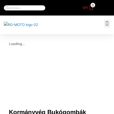
0
0
Ft
Loading...
Kormányvég Bukógombák