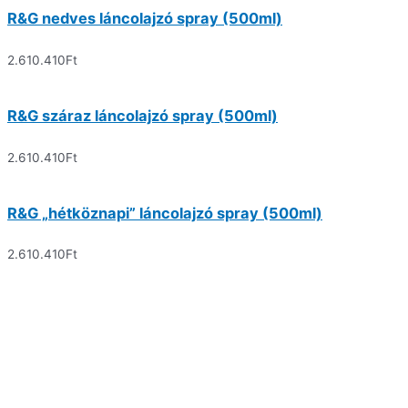
R&G nedves láncolajzó spray (500ml)
2.610.410
Ft
R&G száraz láncolajzó spray (500ml)
2.610.410
Ft
R&G „hétköznapi” láncolajzó spray (500ml)
2.610.410
Ft