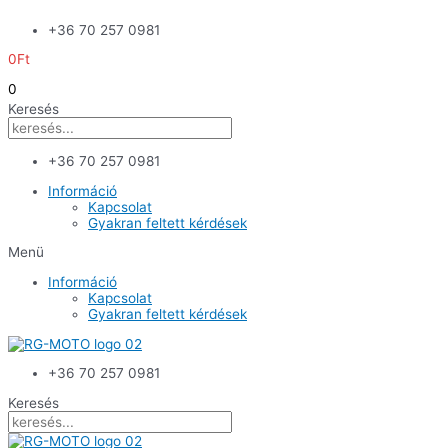
Skip
+36 70 257 0981
to
content
0
Ft
0
Keresés
+36 70 257 0981
Információ
Kapcsolat
Gyakran feltett kérdések
Menü
Információ
Kapcsolat
Gyakran feltett kérdések
+36 70 257 0981
Keresés