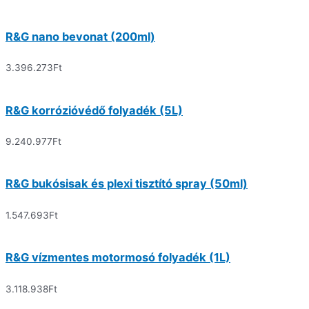
R&G nano bevonat (200ml)
3.396.273
Ft
R&G korrózióvédő folyadék (5L)
9.240.977
Ft
R&G bukósisak és plexi tisztító spray (50ml)
1.547.693
Ft
R&G vízmentes motormosó folyadék (1L)
3.118.938
Ft