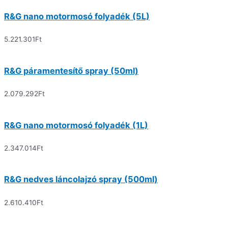
R&G nano motormosó folyadék (5L)
5.221.301
Ft
R&G páramentesítő spray (50ml)
2.079.292
Ft
R&G nano motormosó folyadék (1L)
2.347.014
Ft
R&G nedves láncolajzó spray (500ml)
2.610.410
Ft