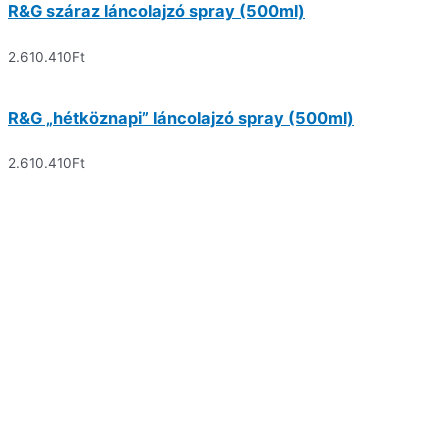
R&G száraz láncolajzó spray (500ml)
2.610.410
Ft
R&G „hétköznapi” láncolajzó spray (500ml)
2.610.410
Ft