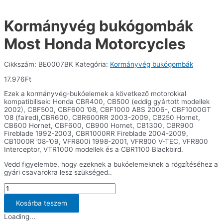
Kormányvég bukógombák
Most Honda Motorcycles
Cikkszám:
BE0007BK
Kategória:
Kormányvég bukógombák
17.976
Ft
Ezek a kormányvég-bukóelemek a következő motorokkal
kompatibilisek: Honda CBR400, CB500 (eddig gyártott modellek
2002), CBF500, CBF600 ’08, CBF1000 ABS 2006-, CBF1000GT
’08 (faired),CBR600, CBR600RR 2003-2009, CB250 Hornet,
CB600 Hornet, CBF600, CB900 Hornet, CB1300, CBR900
Fireblade 1992-2003, CBR1000RR Fireblade 2004-2009,
CB1000R ’08-’09, VFR800i 1998-2001, VFR800 V-TEC, VFR800
Interceptor, VTR1000 modellek és a CBR1100 Blackbird.
Vedd figyelembe, hogy ezeknek a bukóelemeknek a rögzítéséhez a
gyári csavarokra lesz szükséged..
Kormányvég
bukógombák
Most
Kosárba teszem
Honda
Loading...
Motorcycles