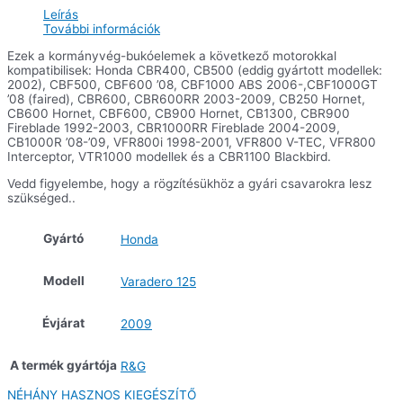
mennyiség
Leírás
További információk
Ezek a kormányvég-bukóelemek a következő motorokkal
kompatibilisek: Honda CBR400, CB500 (eddig gyártott modellek:
2002), CBF500, CBF600 ’08, CBF1000 ABS 2006-,CBF1000GT
’08 (faired), CBR600, CBR600RR 2003-2009, CB250 Hornet,
CB600 Hornet, CBF600, CB900 Hornet, CB1300, CBR900
Fireblade 1992-2003, CBR1000RR Fireblade 2004-2009,
CB1000R ’08-’09, VFR800i 1998-2001, VFR800 V-TEC, VFR800
Interceptor, VTR1000 modellek és a CBR1100 Blackbird.
Vedd figyelembe, hogy a rögzítésükhöz a gyári csavarokra lesz
szükséged..
Gyártó
Honda
Modell
Varadero 125
Évjárat
2009
A termék gyártója
R&G
NÉHÁNY HASZNOS KIEGÉSZÍTŐ