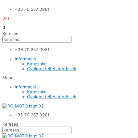
Skip
+36 70 257 0981
to
content
0
Ft
0
Keresés
+36 70 257 0981
Információ
Kapcsolat
Gyakran feltett kérdések
Menü
Információ
Kapcsolat
Gyakran feltett kérdések
+36 70 257 0981
Keresés