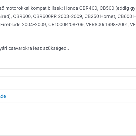
ő motorokkal kompatibilisek: Honda CBR400, CB500 (eddig gy
faired), CBR600, CBR600RR 2003-2009, CB250 Hornet, CB600 H
ireblade 2004-2009, CB1000R ’08-’09, VFR800i 1998-2001, VF
yári csavarokra lesz szükséged..
ade