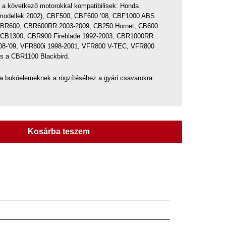
a következő motorokkal kompatibilisek: Honda
 modellek 2002), CBF500, CBF600 ’08, CBF1000 ABS
,CBR600, CBR600RR 2003-2009, CB250 Hornet, CB600
, CB1300, CBR900 Fireblade 1992-2003, CBR1000RR
’08-’09, VFR800i 1998-2001, VFR800 V-TEC, VFR800
és a CBR1100 Blackbird.
a bukóelemeknek a rögzítéséhez a gyári csavarokra
Kosárba teszem