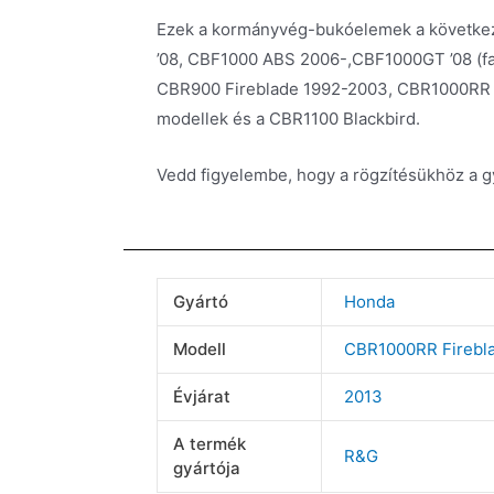
Ezek a kormányvég-bukóelemek a következ
’08, CBF1000 ABS 2006-,CBF1000GT ’08 (
CBR900 Fireblade 1992-2003, CBR1000RR F
modellek és a CBR1100 Blackbird.
Vedd figyelembe, hogy a rögzítésükhöz a g
Gyártó
Honda
Modell
CBR1000RR Firebl
Évjárat
2013
A termék
R&G
gyártója