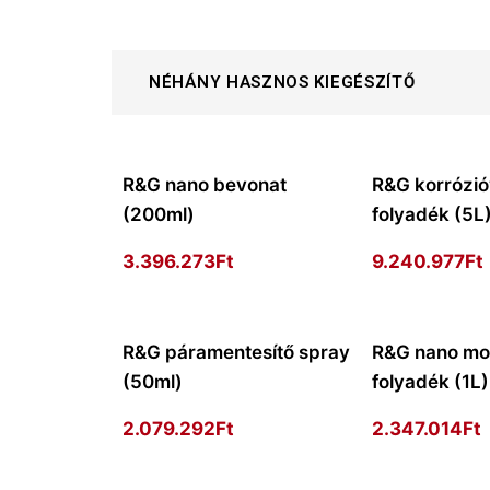
NÉHÁNY HASZNOS KIEGÉSZÍTŐ
R&G nano bevonat
R&G korrózi
(200ml)
folyadék (5L
3.396.273
Ft
9.240.977
Ft
R&G páramentesítő spray
R&G nano mo
(50ml)
folyadék (1L)
2.079.292
Ft
2.347.014
Ft