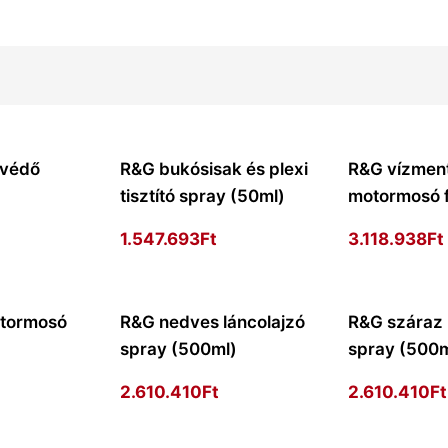
óvédő
R&G bukósisak és plexi
R&G vízmen
)
tisztító spray (50ml)
motormosó f
1.547.693
Ft
3.118.938
Ft
tormosó
R&G nedves láncolajzó
R&G száraz 
spray (500ml)
spray (500m
2.610.410
Ft
2.610.410
Ft