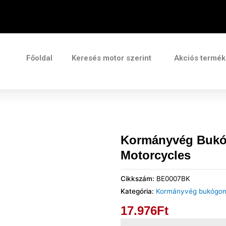
Főoldal
Keresés motor szerint
Akciós termé
Kormányvég Buk
Motorcycles
Cikkszám:
BE0007BK
Kategória:
Kormányvég bukógo
17.976
Ft