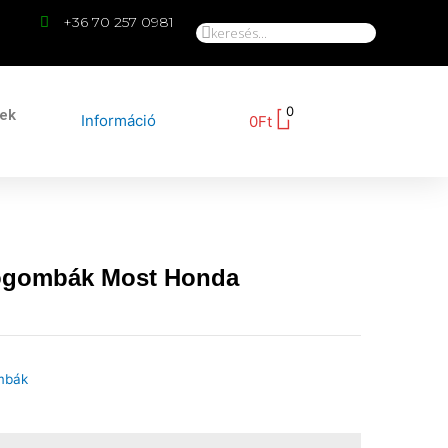
+36 70 257 0981
0
kek
Információ
0
Ft
ógombák Most Honda
mbák