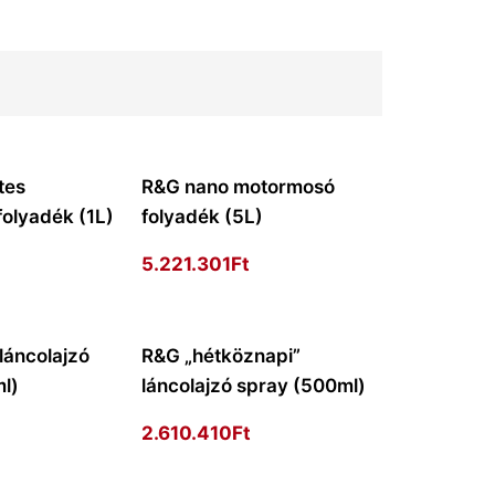
tes
R&G nano motormosó
olyadék (1L)
folyadék (5L)
5.221.301
Ft
láncolajzó
R&G „hétköznapi”
l)
láncolajzó spray (500ml)
2.610.410
Ft