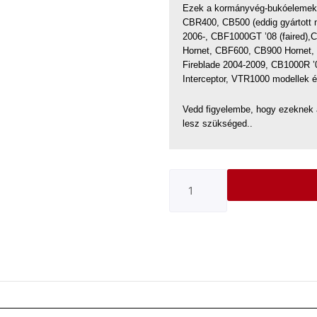
Ezek a kormányvég-bukóelemek 
CBR400, CB500 (eddig gyártott
2006-, CBF1000GT ’08 (faired)
Hornet, CBF600, CB900 Hornet
Fireblade 2004-2009, CB1000R 
Interceptor, VTR1000 modellek 
Vedd figyelembe, hogy ezeknek 
lesz szükséged..