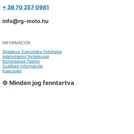
+ 36 70 257 0981
info@rg-moto.hu
INFORMÁCIÓK
Általános Szerződési Feltételek
Adatvédelmi Nyilatkozat
Biztonságos fizetés
Szállítási információk
Kapcsolat
© Minden jog fenntartva
0
0
Kosár
A kosarad még üres
Vissza a termékekhez