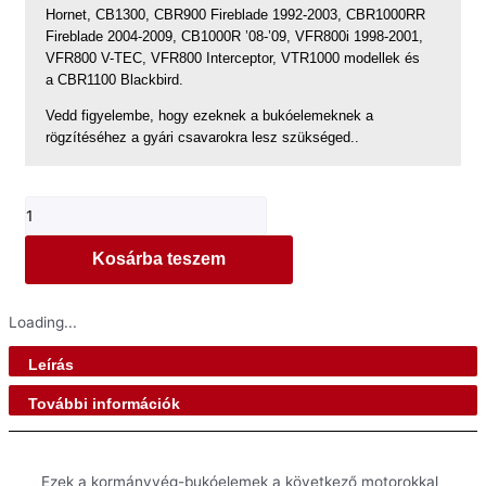
Hornet, CB1300, CBR900 Fireblade 1992-2003, CBR1000RR
Fireblade 2004-2009, CB1000R ’08-’09, VFR800i 1998-2001,
VFR800 V-TEC, VFR800 Interceptor, VTR1000 modellek és
a CBR1100 Blackbird.
Vedd figyelembe, hogy ezeknek a bukóelemeknek a
rögzítéséhez a gyári csavarokra lesz szükséged..
Kormányvég
bukógombák
Most
Honda
Kosárba teszem
Motorcycles
mennyiség
Loading...
Leírás
További információk
Ezek a kormányvég-bukóelemek a következő motorokkal