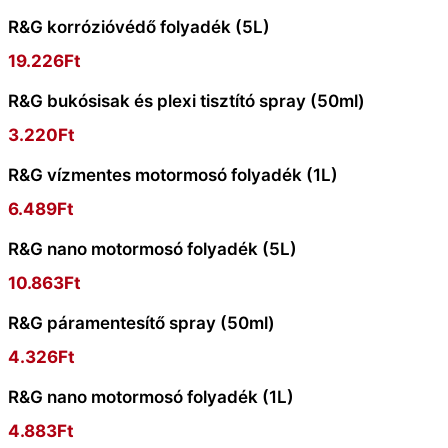
R&G korrózióvédő folyadék (5L)
19.226
Ft
R&G bukósisak és plexi tisztító spray (50ml)
3.220
Ft
R&G vízmentes motormosó folyadék (1L)
6.489
Ft
R&G nano motormosó folyadék (5L)
10.863
Ft
R&G páramentesítő spray (50ml)
4.326
Ft
R&G nano motormosó folyadék (1L)
4.883
Ft