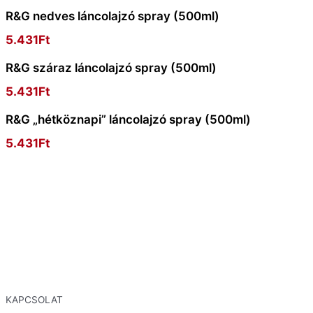
R&G nedves láncolajzó spray (500ml)
5.431
Ft
R&G száraz láncolajzó spray (500ml)
5.431
Ft
R&G „hétköznapi” láncolajzó spray (500ml)
5.431
Ft
KAPCSOLAT