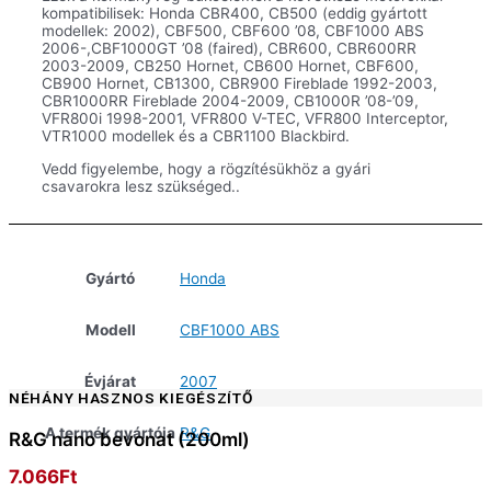
kompatibilisek: Honda CBR400, CB500 (eddig gyártott
modellek: 2002), CBF500, CBF600 ’08, CBF1000 ABS
2006-,CBF1000GT ’08 (faired), CBR600, CBR600RR
2003-2009, CB250 Hornet, CB600 Hornet, CBF600,
CB900 Hornet, CB1300, CBR900 Fireblade 1992-2003,
CBR1000RR Fireblade 2004-2009, CB1000R ’08-’09,
VFR800i 1998-2001, VFR800 V-TEC, VFR800 Interceptor,
VTR1000 modellek és a CBR1100 Blackbird.
Vedd figyelembe, hogy a rögzítésükhöz a gyári
csavarokra lesz szükséged..
Gyártó
Honda
Modell
CBF1000 ABS
Évjárat
2007
NÉHÁNY HASZNOS KIEGÉSZÍTŐ
A termék gyártója
R&G
R&G nano bevonat (200ml)
7.066
Ft