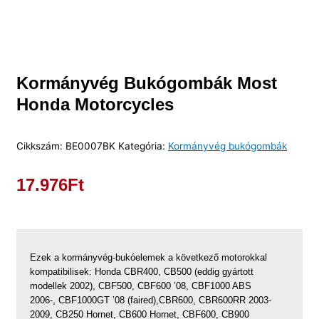
Kormányvég Bukógombák Most
Honda Motorcycles
Cikkszám:
BE0007BK
Kategória:
Kormányvég bukógombák
17.976
Ft
Ezek a kormányvég-bukóelemek a következő motorokkal
kompatibilisek: Honda CBR400, CB500 (eddig gyártott
modellek 2002), CBF500, CBF600 ’08, CBF1000 ABS
2006-, CBF1000GT ’08 (faired),CBR600, CBR600RR 2003-
2009, CB250 Hornet, CB600 Hornet, CBF600, CB900