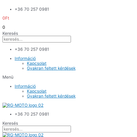
Skip
+36 70 257 0981
to
content
0
Ft
0
Keresés
+36 70 257 0981
Információ
Kapcsolat
Gyakran feltett kérdések
Menü
Információ
Kapcsolat
Gyakran feltett kérdések
+36 70 257 0981
Keresés