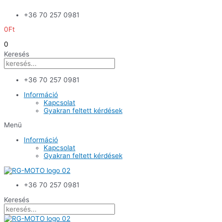
Skip
+36 70 257 0981
to
content
0
Ft
0
Keresés
+36 70 257 0981
Információ
Kapcsolat
Gyakran feltett kérdések
Menü
Információ
Kapcsolat
Gyakran feltett kérdések
+36 70 257 0981
Keresés