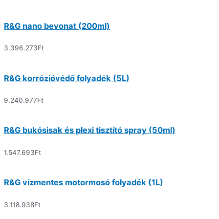
R&G nano bevonat (200ml)
3.396.273
Ft
R&G korrózióvédő folyadék (5L)
9.240.977
Ft
R&G bukósisak és plexi tisztító spray (50ml)
1.547.693
Ft
R&G vízmentes motormosó folyadék (1L)
3.118.938
Ft