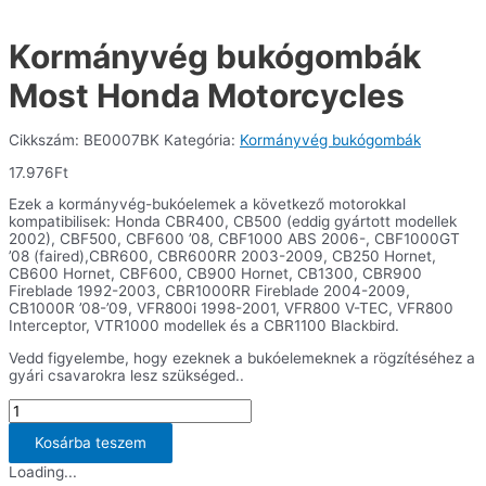
Kormányvég bukógombák
Most Honda Motorcycles
Cikkszám:
BE0007BK
Kategória:
Kormányvég bukógombák
17.976
Ft
Ezek a kormányvég-bukóelemek a következő motorokkal
kompatibilisek: Honda CBR400, CB500 (eddig gyártott modellek
2002), CBF500, CBF600 ’08, CBF1000 ABS 2006-, CBF1000GT
’08 (faired),CBR600, CBR600RR 2003-2009, CB250 Hornet,
CB600 Hornet, CBF600, CB900 Hornet, CB1300, CBR900
Fireblade 1992-2003, CBR1000RR Fireblade 2004-2009,
CB1000R ’08-’09, VFR800i 1998-2001, VFR800 V-TEC, VFR800
Interceptor, VTR1000 modellek és a CBR1100 Blackbird.
Vedd figyelembe, hogy ezeknek a bukóelemeknek a rögzítéséhez a
gyári csavarokra lesz szükséged..
Kormányvég
bukógombák
Most
Kosárba teszem
Honda
Loading...
Motorcycles