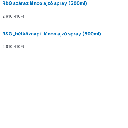
R&G száraz láncolajzó spray (500ml)
2.610.410
Ft
R&G „hétköznapi” láncolajzó spray (500ml)
2.610.410
Ft