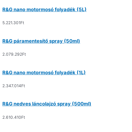
R&G nano motormosó folyadék (5L)
5.221.301
Ft
R&G páramentesítő spray (50ml)
2.079.292
Ft
R&G nano motormosó folyadék (1L)
2.347.014
Ft
R&G nedves láncolajzó spray (500ml)
2.610.410
Ft