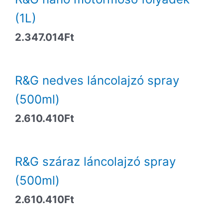
(1L)
2.347.014
Ft
R&G nedves láncolajzó spray
(500ml)
2.610.410
Ft
R&G száraz láncolajzó spray
(500ml)
2.610.410
Ft