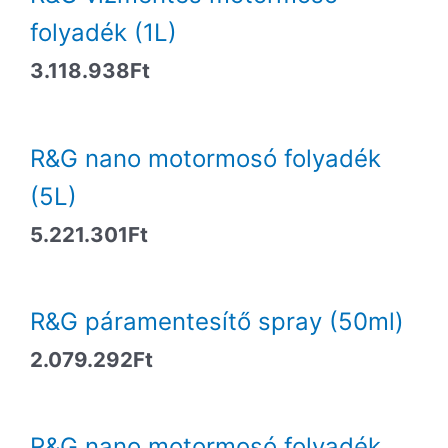
folyadék (1L)
3.118.938
Ft
R&G nano motormosó folyadék
(5L)
5.221.301
Ft
R&G páramentesítő spray (50ml)
2.079.292
Ft
R&G nano motormosó folyadék