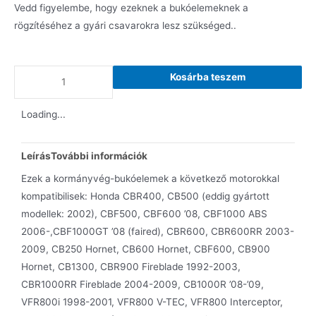
Vedd figyelembe, hogy ezeknek a bukóelemeknek a
rögzítéséhez a gyári csavarokra lesz szükséged..
Kosárba teszem
Loading...
Leírás
További információk
Ezek a kormányvég-bukóelemek a következő motorokkal
kompatibilisek: Honda CBR400, CB500 (eddig gyártott
modellek: 2002), CBF500, CBF600 ’08, CBF1000 ABS
2006-,CBF1000GT ’08 (faired), CBR600, CBR600RR 2003-
2009, CB250 Hornet, CB600 Hornet, CBF600, CB900
Hornet, CB1300, CBR900 Fireblade 1992-2003,
CBR1000RR Fireblade 2004-2009, CB1000R ’08-’09,
VFR800i 1998-2001, VFR800 V-TEC, VFR800 Interceptor,