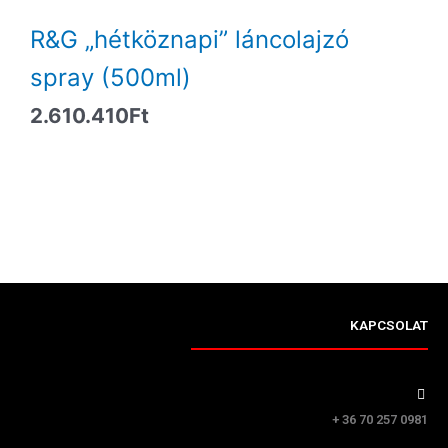
R&G „hétköznapi” láncolajzó
spray (500ml)
2.610.410
Ft
KAPCSOLAT
+ 36 70 257 0981