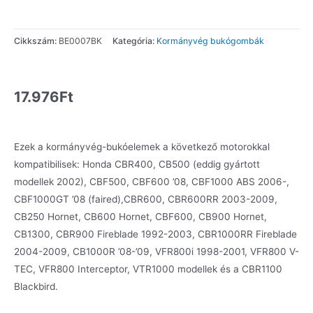
Cikkszám:
BE0007BK
Kategória:
Kormányvég bukógombák
17.976
Ft
Ezek a kormányvég-bukóelemek a következő motorokkal
kompatibilisek: Honda CBR400, CB500 (eddig gyártott
modellek 2002), CBF500, CBF600 ’08, CBF1000 ABS 2006-,
CBF1000GT ’08 (faired),CBR600, CBR600RR 2003-2009,
CB250 Hornet, CB600 Hornet, CBF600, CB900 Hornet,
CB1300, CBR900 Fireblade 1992-2003, CBR1000RR Fireblade
2004-2009, CB1000R ’08-’09, VFR800i 1998-2001, VFR800 V-
TEC, VFR800 Interceptor, VTR1000 modellek és a CBR1100
Blackbird.