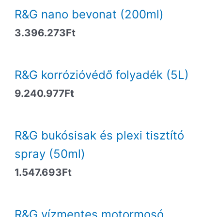
R&G nano bevonat (200ml)
3.396.273
Ft
R&G korrózióvédő folyadék (5L)
9.240.977
Ft
R&G bukósisak és plexi tisztító
spray (50ml)
1.547.693
Ft
R&G vízmentes motormosó