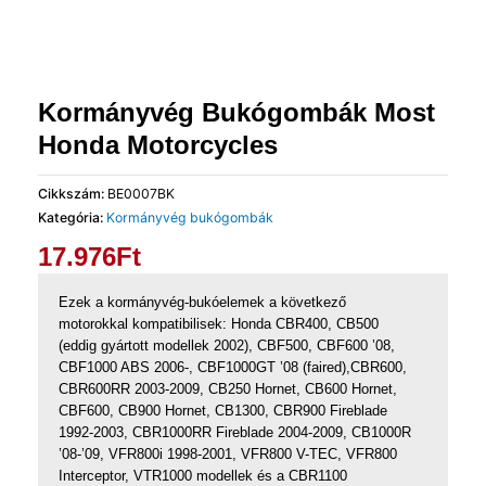
Kormányvég Bukógombák Most
Honda Motorcycles
Cikkszám:
BE0007BK
Kategória:
Kormányvég bukógombák
17.976
Ft
Ezek a kormányvég-bukóelemek a következő
motorokkal kompatibilisek: Honda CBR400, CB500
(eddig gyártott modellek 2002), CBF500, CBF600 ’08,
CBF1000 ABS 2006-, CBF1000GT ’08 (faired),CBR600,
CBR600RR 2003-2009, CB250 Hornet, CB600 Hornet,
CBF600, CB900 Hornet, CB1300, CBR900 Fireblade
1992-2003, CBR1000RR Fireblade 2004-2009, CB1000R
’08-’09, VFR800i 1998-2001, VFR800 V-TEC, VFR800
Interceptor, VTR1000 modellek és a CBR1100