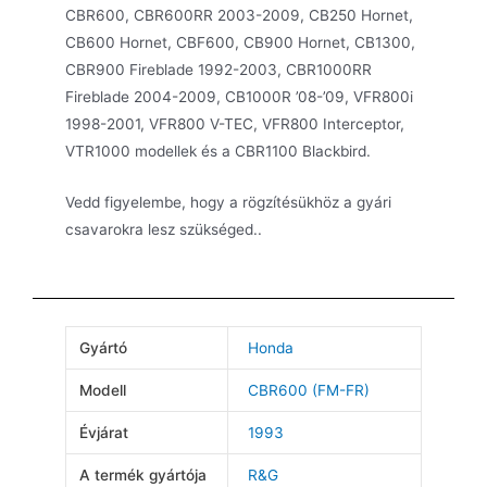
CBR600, CBR600RR 2003-2009, CB250 Hornet,
CB600 Hornet, CBF600, CB900 Hornet, CB1300,
CBR900 Fireblade 1992-2003, CBR1000RR
Fireblade 2004-2009, CB1000R ’08-’09, VFR800i
1998-2001, VFR800 V-TEC, VFR800 Interceptor,
VTR1000 modellek és a CBR1100 Blackbird.
Vedd figyelembe, hogy a rögzítésükhöz a gyári
csavarokra lesz szükséged..
Gyártó
Honda
Modell
CBR600 (FM-FR)
Évjárat
1993
A termék gyártója
R&G