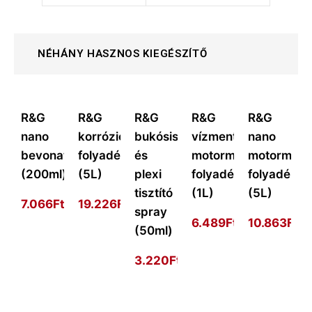
NÉHÁNY HASZNOS KIEGÉSZÍTŐ
R&G
R&G
R&G
R&G
R&G
nano
korrózióvédő
bukósisak
vízmentes
nano
bevonat
folyadék
és
motormosó
motormos
(200ml)
(5L)
plexi
folyadék
folyadék
tisztító
(1L)
(5L)
7.066
Ft
19.226
Ft
spray
6.489
Ft
10.863
Ft
(50ml)
3.220
Ft