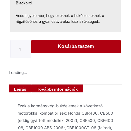
Blackbird.
Vedd figyelembe, hogy ezeknek a bukóelemeknek a
rögzítéséhez a gyári csavarokra lesz szükséged..
Kosárba teszem
Loading...
Leírás
További információk
Ezek a kormányvég-bukóelemek a következő
motorokkal kompatibilisek: Honda CBR400, CB500
(eddig gyártott modellek: 2002), CBF500, CBF600
’08, CBF1000 ABS 2006-,CBF1000GT ’08 (faired),