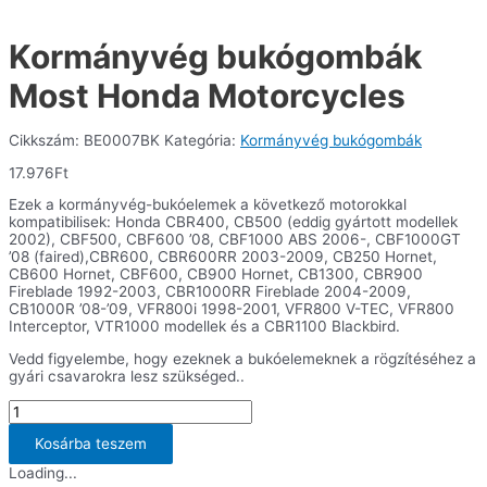
Kormányvég bukógombák
Most Honda Motorcycles
Cikkszám:
BE0007BK
Kategória:
Kormányvég bukógombák
17.976
Ft
Ezek a kormányvég-bukóelemek a következő motorokkal
kompatibilisek: Honda CBR400, CB500 (eddig gyártott modellek
2002), CBF500, CBF600 ’08, CBF1000 ABS 2006-, CBF1000GT
’08 (faired),CBR600, CBR600RR 2003-2009, CB250 Hornet,
CB600 Hornet, CBF600, CB900 Hornet, CB1300, CBR900
Fireblade 1992-2003, CBR1000RR Fireblade 2004-2009,
CB1000R ’08-’09, VFR800i 1998-2001, VFR800 V-TEC, VFR800
Interceptor, VTR1000 modellek és a CBR1100 Blackbird.
Vedd figyelembe, hogy ezeknek a bukóelemeknek a rögzítéséhez a
gyári csavarokra lesz szükséged..
Kormányvég
bukógombák
Most
Kosárba teszem
Honda
Loading...
Motorcycles