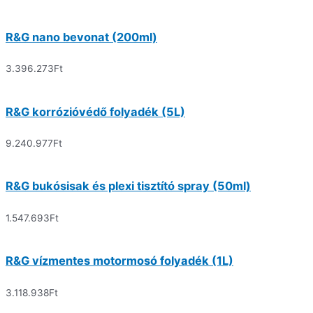
R&G nano bevonat (200ml)
3.396.273
Ft
R&G korrózióvédő folyadék (5L)
9.240.977
Ft
R&G bukósisak és plexi tisztító spray (50ml)
1.547.693
Ft
R&G vízmentes motormosó folyadék (1L)
3.118.938
Ft