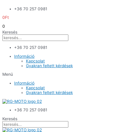
Skip
+36 70 257 0981
to
content
0
Ft
0
Keresés
+36 70 257 0981
Információ
Kapcsolat
Gyakran feltett kérdések
Menü
Információ
Kapcsolat
Gyakran feltett kérdések
+36 70 257 0981
Keresés