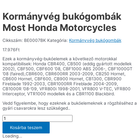
Kormányvég bukógombák
Most Honda Motorcycles
Cikkszám:
BE0007BK
Kategória:
Kormányvég bukógombák
17.976
Ft
Ezek a kormányvég-bukóelemek a következő motorokkal
kompatibilisek: Honda CBR400, CB500 (eddig gyártott modellek
2002), CBF500, CBF600 ’08, CBF1000 ABS 2006-, CBF1000GT
’08 (faired),CBR600, CBR600RR 2003-2009, CB250 Hornet,
CB600 Hornet, CBF600, CB900 Hornet, CB1300, CBR900
Fireblade 1992-2003, CBR1000RR Fireblade 2004-2009,
CB1000R ’08-’09, VFR800i 1998-2001, VFR800 V-TEC, VFR800
Interceptor, VTR1000 modellek és a CBR1100 Blackbird.
Vedd figyelembe, hogy ezeknek a bukóelemeknek a rögzítéséhez a
gyári csavarokra lesz szükséged..
Kormányvég
bukógombák
Most
Kosárba teszem
Honda
Loading...
Motorcycles