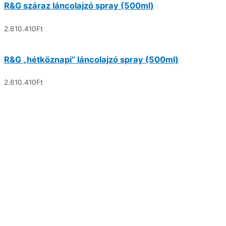
R&G száraz láncolajzó spray (500ml)
2.610.410
Ft
R&G „hétköznapi” láncolajzó spray (500ml)
2.610.410
Ft