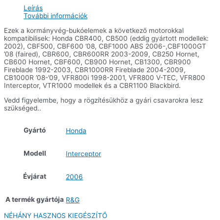
mennyiség
Leírás
További információk
Ezek a kormányvég-bukóelemek a következő motorokkal
kompatibilisek: Honda CBR400, CB500 (eddig gyártott modellek:
2002), CBF500, CBF600 ’08, CBF1000 ABS 2006-,CBF1000GT
’08 (faired), CBR600, CBR600RR 2003-2009, CB250 Hornet,
CB600 Hornet, CBF600, CB900 Hornet, CB1300, CBR900
Fireblade 1992-2003, CBR1000RR Fireblade 2004-2009,
CB1000R ’08-’09, VFR800i 1998-2001, VFR800 V-TEC, VFR800
Interceptor, VTR1000 modellek és a CBR1100 Blackbird.
Vedd figyelembe, hogy a rögzítésükhöz a gyári csavarokra lesz
szükséged..
Gyártó
Honda
Modell
Interceptor
Évjárat
2006
A termék gyártója
R&G
NÉHÁNY HASZNOS KIEGÉSZÍTŐ