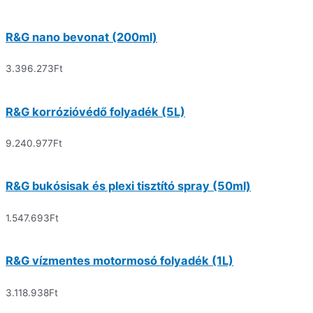
R&G nano bevonat (200ml)
3.396.273
Ft
R&G korrózióvédő folyadék (5L)
9.240.977
Ft
R&G bukósisak és plexi tisztító spray (50ml)
1.547.693
Ft
R&G vízmentes motormosó folyadék (1L)
3.118.938
Ft