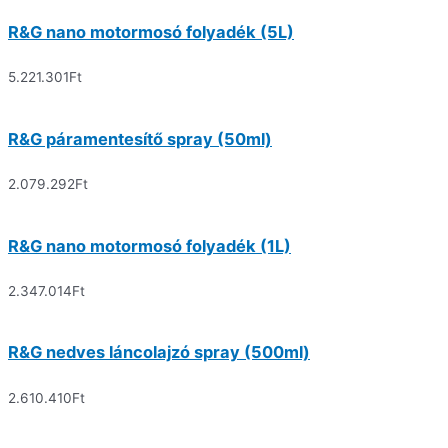
R&G nano motormosó folyadék (5L)
5.221.301
Ft
R&G páramentesítő spray (50ml)
2.079.292
Ft
R&G nano motormosó folyadék (1L)
2.347.014
Ft
R&G nedves láncolajzó spray (500ml)
2.610.410
Ft