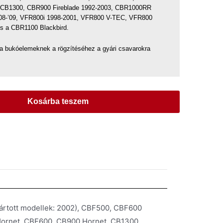
, CB1300, CBR900 Fireblade 1992-2003, CBR1000RR
’08-’09, VFR800i 1998-2001, VFR800 V-TEC, VFR800
és a CBR1100 Blackbird.
a bukóelemeknek a rögzítéséhez a gyári csavarokra
Kosárba teszem
ártott modellek: 2002), CBF500, CBF600
ornet, CBF600, CB900 Hornet, CB1300,