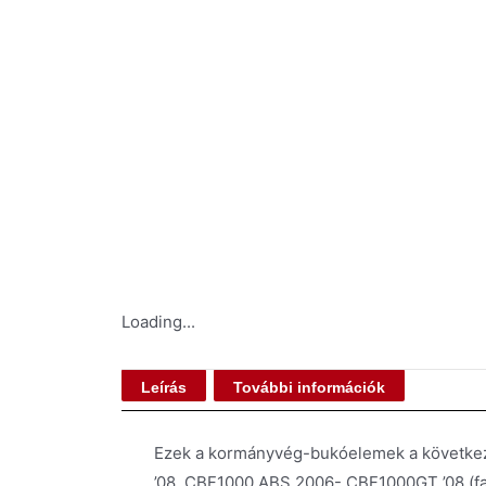
Loading...
Leírás
További információk
Ezek a kormányvég-bukóelemek a következ
’08, CBF1000 ABS 2006-,CBF1000GT ’08 (