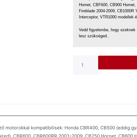
Hornet, CBF600, CB900 Hornet
Fireblade 2004-2009, CB1000R 
Interceptor, VTR1000 modellek 
Vedd figyelembe, hogy ezeknek 
lesz szükséged..
ő motorokkal kompatibilisek: Honda CBR400, CB500 (eddig gy
faired), CBR600, CBR600RR 2003-2009, CB250 Hornet, CB600 H