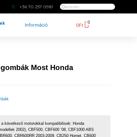
+36 70 257 0981
0
kek
Információ
0
Ft
ógombák Most Honda
mbák
a következő motorokkal kompatibilisek: Honda
 modellek 2002), CBF500, CBF600 ’08, CBF1000 ABS
,CBR600, CBR600RR 2003-2009, CB250 Hornet, CB600