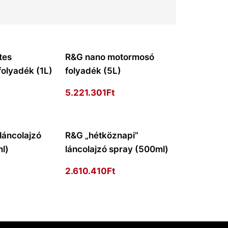
tes
R&G nano motormosó
olyadék (1L)
folyadék (5L)
5.221.301
Ft
láncolajzó
R&G „hétköznapi”
l)
láncolajzó spray (500ml)
2.610.410
Ft