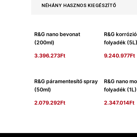
NÉHÁNY HASZNOS KIEGÉSZÍTŐ
R&G nano bevonat
R&G korrózi
(200ml)
folyadék (5L
3.396.273
Ft
9.240.977
Ft
R&G páramentesítő spray
R&G nano mo
(50ml)
folyadék (1L)
2.079.292
Ft
2.347.014
Ft