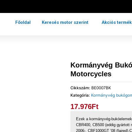
Főoldal
Keresés motor szerint
Akciós termé
Kormányvég Buk
Motorcycles
Cikkszám:
BE0007BK
Kategória:
Kormányvég bukógo
17.976
Ft
Ezek a kormányvég-bukóelemek 
CBR400, CB500 (eddig gyártott
2006-, CBF1000GT ’08 (faired)