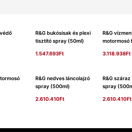
óvédő
R&G bukósisak és plexi
R&G vízmen
)
tisztító spray (50ml)
motormosó f
1.547.693
Ft
3.118.938
Ft
tormosó
R&G nedves láncolajzó
R&G száraz 
spray (500ml)
spray (500m
2.610.410
Ft
2.610.410
Ft