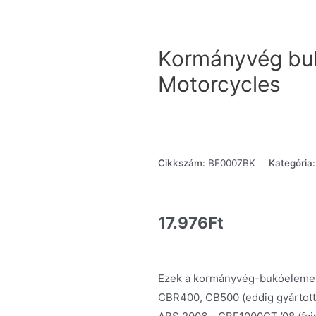
Kormányvég bu
Motorcycles
Cikkszám:
BE0007BK
Kategória
17.976
Ft
Ezek a kormányvég-bukóelemek 
CBR400, CB500 (eddig gyártot