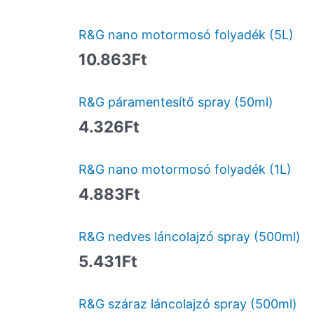
R&G nano motormosó folyadék (5L)
10.863
Ft
R&G páramentesítő spray (50ml)
4.326
Ft
R&G nano motormosó folyadék (1L)
4.883
Ft
R&G nedves láncolajzó spray (500ml)
5.431
Ft
R&G száraz láncolajzó spray (500ml)