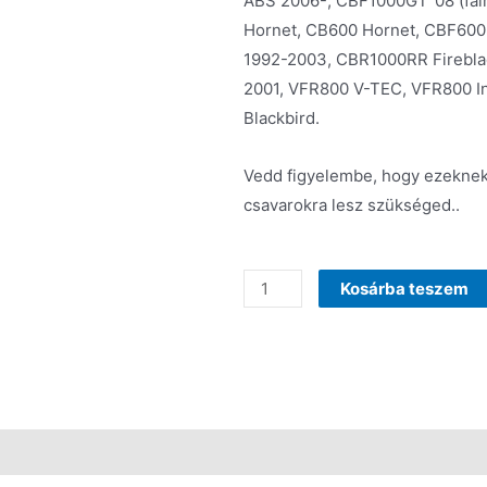
ABS 2006-, CBF1000GT ’08 (fa
Hornet, CB600 Hornet, CBF600
1992-2003, CBR1000RR Firebla
2001, VFR800 V-TEC, VFR800 I
Blackbird.
Vedd figyelembe, hogy ezeknek
csavarokra lesz szükséged..
Kosárba teszem