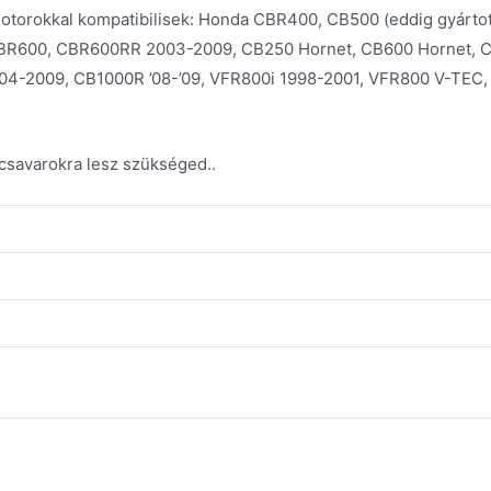
orokkal kompatibilisek: Honda CBR400, CB500 (eddig gyártot
CBR600, CBR600RR 2003-2009, CB250 Hornet, CB600 Hornet, 
04-2009, CB1000R ’08-’09, VFR800i 1998-2001, VFR800 V-TEC, 
csavarokra lesz szükséged..