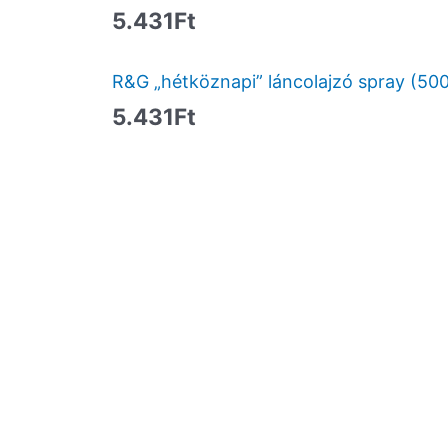
5.431
Ft
R&G „hétköznapi” láncolajzó spray (50
5.431
Ft