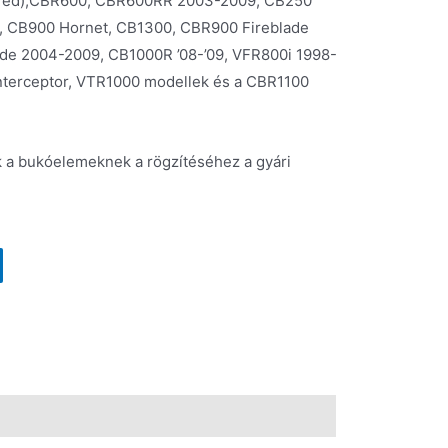
ired),CBR600, CBR600RR 2003-2009, CB250
, CB900 Hornet, CB1300, CBR900 Fireblade
de 2004-2009, CB1000R ’08-’09, VFR800i 1998-
nterceptor, VTR1000 modellek és a CBR1100
 a bukóelemeknek a rögzítéséhez a gyári