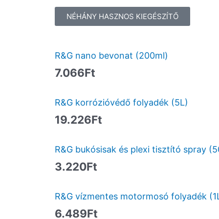
NÉHÁNY HASZNOS KIEGÉSZÍTŐ
R&G nano bevonat (200ml)
7.066
Ft
R&G korrózióvédő folyadék (5L)
19.226
Ft
R&G bukósisak és plexi tisztító spray (
3.220
Ft
R&G vízmentes motormosó folyadék (1
6.489
Ft