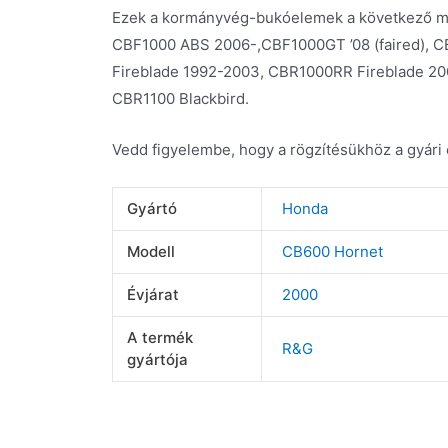
Ezek a kormányvég-bukóelemek a következő mot
CBF1000 ABS 2006-,CBF1000GT ’08 (faired), 
Fireblade 1992-2003, CBR1000RR Fireblade 20
CBR1100 Blackbird.
Vedd figyelembe, hogy a rögzítésükhöz a gyári 
Gyártó
Honda
Modell
CB600 Hornet
Évjárat
2000
A termék
R&G
gyártója