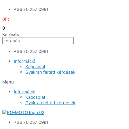
Skip
+36 70 257 0981
to
content
0
Ft
0
Keresés
+36 70 257 0981
Információ
Kapcsolat
Gyakran feltett kérdések
Menü
Információ
Kapcsolat
Gyakran feltett kérdések
+36 70 257 0981