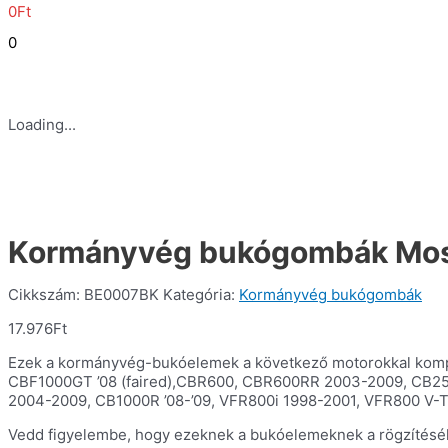
0
Ft
0
Loading...
Kormányvég bukógombák Mos
Cikkszám:
BE0007BK
Kategória:
Kormányvég bukógombák
17.976
Ft
Ezek a kormányvég-bukóelemek a következő motorokkal kompa
CBF1000GT ’08 (faired),CBR600, CBR600RR 2003-2009, CB25
2004-2009, CB1000R ’08-’09, VFR800i 1998-2001, VFR800 V-T
Vedd figyelembe, hogy ezeknek a bukóelemeknek a rögzítéséh