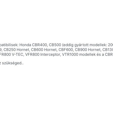
tibilisek: Honda CBR400, CB500 (eddig gyártott modellek: 2
9, CB250 Hornet, CB600 Hornet, CBF600, CB900 Hornet, CB13
FR800 V-TEC, VFR800 Interceptor, VTR1000 modellek és a CBR1
z szükséged..