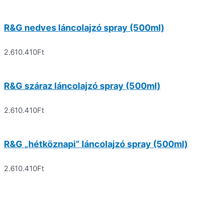
R&G nedves láncolajzó spray (500ml)
2.610.410
Ft
R&G száraz láncolajzó spray (500ml)
2.610.410
Ft
R&G „hétköznapi” láncolajzó spray (500ml)
2.610.410
Ft