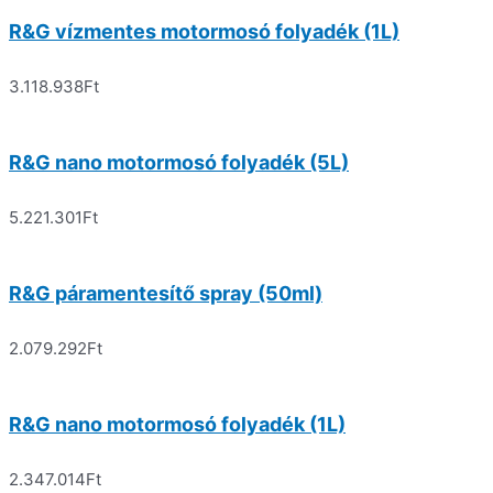
R&G vízmentes motormosó folyadék (1L)
3.118.938
Ft
R&G nano motormosó folyadék (5L)
5.221.301
Ft
R&G páramentesítő spray (50ml)
2.079.292
Ft
R&G nano motormosó folyadék (1L)
2.347.014
Ft