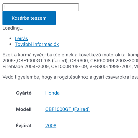
Kormányvég
bukógombák
Most
Kosárba teszem
Honda
Loading...
Motorcycles
mennyiség
Leírás
További információk
Ezek a kormányvég-bukóelemek a következő motorokkal kompa
2006-,CBF1000GT ’08 (faired), CBR600, CBR600RR 2003-200
Fireblade 2004-2009, CB1000R ’08-’09, VFR800i 1998-2001, V
Vedd figyelembe, hogy a rögzítésükhöz a gyári csavarokra les
Gyártó
Honda
Modell
CBF1000GT (Faired)
Évjárat
2008