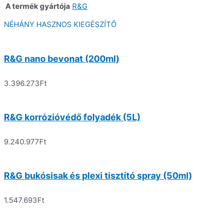
A termék gyártója
R&G
NÉHÁNY HASZNOS KIEGÉSZÍTŐ
R&G nano bevonat (200ml)
3.396.273
Ft
R&G korrózióvédő folyadék (5L)
9.240.977
Ft
R&G bukósisak és plexi tisztító spray (50ml)
1.547.693
Ft