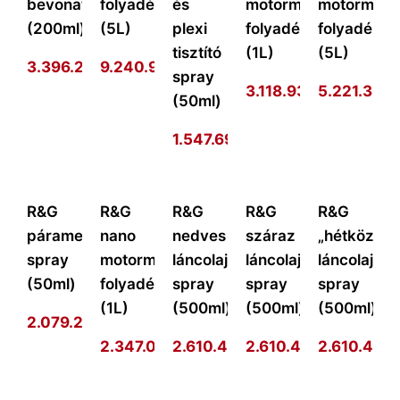
bevonat
folyadék
és
motormosó
motormos
(200ml)
(5L)
plexi
folyadék
folyadék
tisztító
(1L)
(5L)
3.396.273
9.240.977
Ft
Ft
spray
3.118.938
Ft
5.221.301
F
(50ml)
1.547.693
Ft
R&G
R&G
R&G
R&G
R&G
páramentesítő
nano
nedves
száraz
„hétköznap
spray
motormosó
láncolajzó
láncolajzó
láncolajzó
(50ml)
folyadék
spray
spray
spray
(1L)
(500ml)
(500ml)
(500ml)
2.079.292
Ft
2.347.014
2.610.410
Ft
2.610.410
Ft
2.610.410
Ft
F