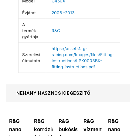
Modell
G450X
Évjárat
2008 -2013
A
termék
R&G
gyártója
https://assets1.rg-
Szerelési
racing.com/Images/files/Fitting-
útmutató
Instructions/LPK0003BK-
fitting-instructions.pdf
NÉHÁNY HASZNOS KIEGÉSZÍTŐ
R&G
R&G
R&G
R&G
R&G
nano
korrózióvédő
bukósisak
vízmentes
nano