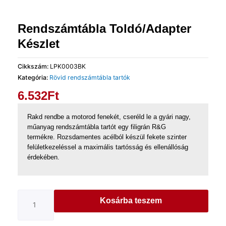
Rendszámtábla Toldó/Adapter
Készlet
Cikkszám:
LPK0003BK
Kategória:
Rövid rendszámtábla tartók
6.532
Ft
Rakd rendbe a motorod fenekét, cseréld le a gyári nagy,
műanyag rendszámtábla tartót egy filigrán R&G
termékre. Rozsdamentes acélból készül fekete szinter
felületkezeléssel a maximális tartósság és ellenállóság
érdekében.
Kosárba teszem