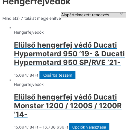
Hengerfejvédők
Mind a(z) 7 találat megjelenítve
Hengerfejvédők
Elülső hengerfej védő Ducati
Hypermotard 950 ’19- & Ducati
Hypermotard 950 SP/RVE ’21-
15.694.184
Ft
Kosárba teszem
Hengerfejvédők
Elülső hengerfej védő Ducati
Monster 1200 / 1200S / 1200R
’14-
Ennek
15.694.184
Ft
–
16.738.636
Ft
Opciók választása