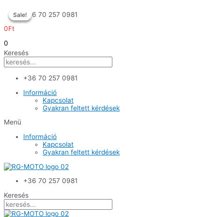
Skip
+36 70 257 0981
Sale!
Sale!
Sale!
to
content
0
Ft
0
Keresés
+36 70 257 0981
Információ
Kapcsolat
Gyakran feltett kérdések
Menü
Információ
Kapcsolat
Gyakran feltett kérdések
+36 70 257 0981
Keresés