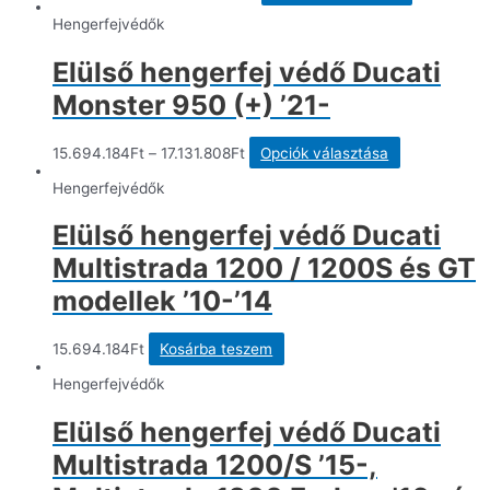
a
terméknek
Hengerfejvédők
több
variációja
Elülső hengerfej védő Ducati
van.
A
Monster 950 (+) ’21-
változatok
a
termékolda
Ennek
15.694.184
Ft
–
17.131.808
Ft
Opciók választása
választhat
a
ki
terméknek
Hengerfejvédők
több
variációja
Elülső hengerfej védő Ducati
van.
A
Multistrada 1200 / 1200S és GT
változatok
a
modellek ’10-’14
termékoldal
választhatók
ki
15.694.184
Ft
Kosárba teszem
Hengerfejvédők
Elülső hengerfej védő Ducati
Multistrada 1200/S ’15-,