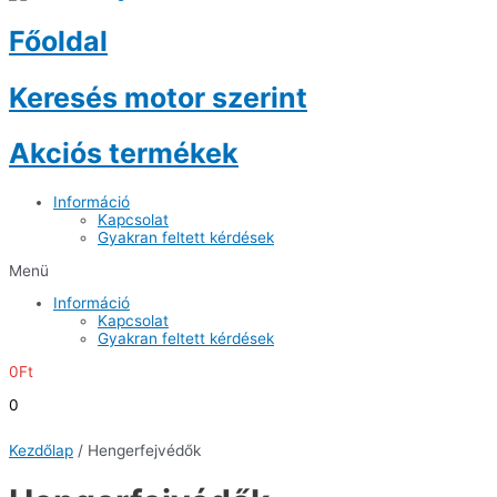
Főoldal
Keresés motor szerint
Akciós termékek
Információ
Kapcsolat
Gyakran feltett kérdések
Menü
Információ
Kapcsolat
Gyakran feltett kérdések
0
Ft
0
Kezdőlap
/ Hengerfejvédők