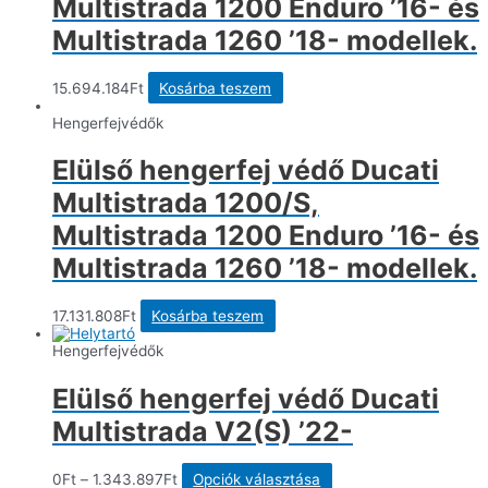
Multistrada 1200 Enduro ’16- és
Multistrada 1260 ’18- modellek.
15.694.184
Ft
Kosárba teszem
Hengerfejvédők
Elülső hengerfej védő Ducati
Multistrada 1200/S,
Multistrada 1200 Enduro ’16- és
Multistrada 1260 ’18- modellek.
17.131.808
Ft
Kosárba teszem
Hengerfejvédők
Elülső hengerfej védő Ducati
Multistrada V2(S) ’22-
Ennek
0
Ft
–
1.343.897
Ft
Opciók választása